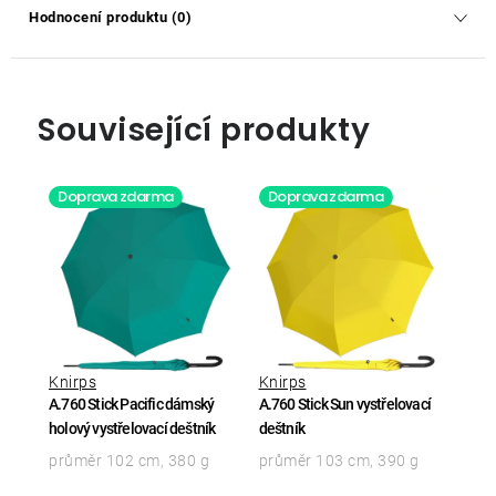
Hodnocení produktu (0)
Související produkty
Doprava zdarma
Doprava zdarma
Knirps
Knirps
A.760 Stick Pacific dámský
A.760 Stick Sun vystřelovací
holový vystřelovací deštník
deštník
průměr 102 cm, 380 g
průměr 103 cm, 390 g