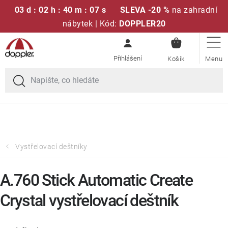
03 d : 02 h : 40 m : 07 s
SLEVA -20 %
na zahradní
nábytek | Kód:
DOPPLER20
NÁKUPN
Přejít
Sedací soupravy
KOŠÍK
na
obsah
Doprava zdarma při nákupu nad 2000 Kč
Slunečníky
Křesla a židle
Polstry a sedáky
Vystřelovací deštníky
Stoly
A.760 Stick Automatic Create
Crystal vystřelovací deštník
Lavice a houpačky