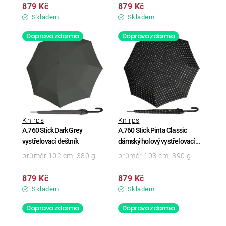
879 Kč
879 Kč
Skladem
Skladem
Doprava zdarma
Doprava zdarma
Knirps
Knirps
A.760 Stick Dark Grey
A.760 Stick Pinta Classic
vystřelovací deštník
dámský holový vystřelovací
deštník
průměr 102 cm, 380 g
průměr 103 cm, 390 g
879 Kč
879 Kč
Skladem
Skladem
Doprava zdarma
Doprava zdarma