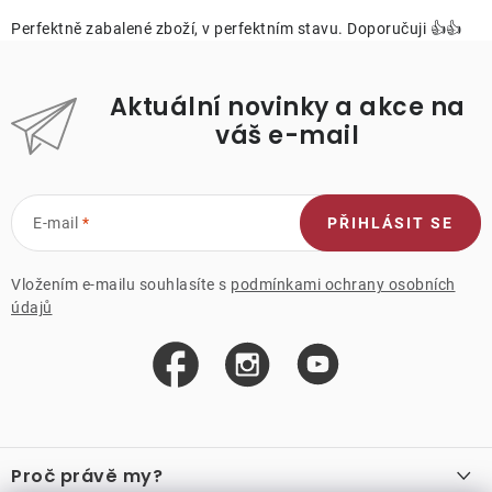
Perfektně zabalené zboží, v perfektním stavu. Doporučuji 👍👍
Aktuální novinky a akce na
váš e-mail
E-mail
PŘIHLÁSIT SE
Vložením e-mailu souhlasíte s
podmínkami ochrany osobních
údajů
Z
á
Proč právě my?
p