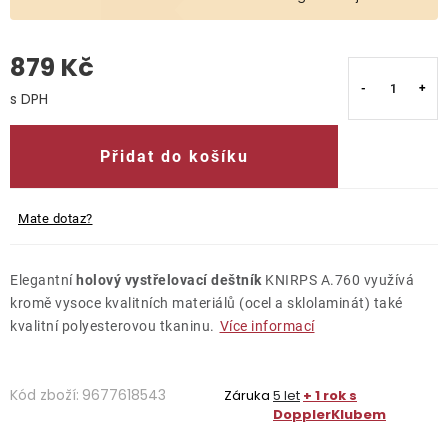
O nás
879 Kč
Kontakty
Měrná cena:
Přidat do košíku
Mate dotaz?
Elegantní
holový vystřelovací deštník
KNIRPS A.760 využívá
kromě vysoce kvalitních materiálů (ocel a sklolaminát) také
kvalitní polyesterovou tkaninu.
Více informací
Kód zboží:
9677618543
Záruka
5 let
+ 1 rok s
DopplerKlubem