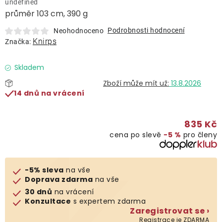
undefined
Lehátka
průměr 103 cm, 390 g
Podrobnosti hodnocení
Neohodnoceno
Doplňky
Knirps
Značka:
Deštníky
Skladem
13.8.2026
14 dnů na vrácení
Gastro produkty
835 Kč
Kolekce
cena po slevě
−5 %
pro členy
Prodávané značky
-5% sleva
na vše
Doprava zdarma
na vše
Klub výhod
30 dnů
na vrácení
Konzultace
s expertem zdarma
Zaregistrovat se ›
Naše katalogy
Registrace je ZDARMA