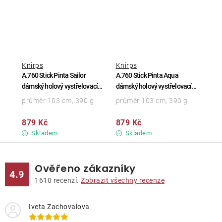
Knirps
Knirps
A.760 Stick Pinta Sailor
A.760 Stick Pinta Aqua
dámský holový vystřelovací
dámský holový vystřelovací
deštník
deštník
průměr 103 cm, 390 g
průměr 103 cm, 390 g
879 Kč
879 Kč
Skladem
Skladem
Ověřeno zákazníky
4.9
1610
recenzí.
Zobrazit všechny recenze
Iveta Zachovalova