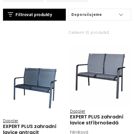
V
Ř
Filtrovat produkty
Doporučujeme
ý
a
p
z
Celkem 10 produtků
i
e
s
n
p
í
r
p
o
r
d
o
u
d
k
u
t
k
ů
t
Doppler
EXPERT PLUS zahradní
ů
Doppler
lavice stříbrnošedá
EXPERT PLUS zahradní
lavice antracit
hliníková