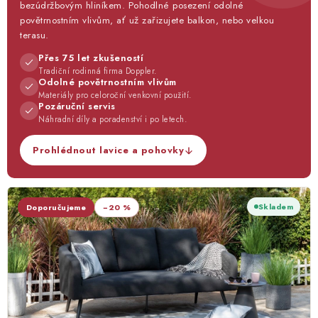
bezúdržbovým hliníkem. Pohodlné posezení odolné
Lehátka
povětrnostním vlivům, ať už zařizujete balkon, nebo velkou
terasu.
Doplňky
Přes 75 let zkušeností
Tradiční rodinná firma Doppler.
Odolné povětrnostním vlivům
Deštníky
Materiály pro celoroční venkovní použití.
Pozáruční servis
Náhradní díly a poradenství i po letech.
Gastro produkty
Prohlédnout lavice a pohovky
Kolekce
Skladem
Doporučujeme
−20 %
Prodávané značky
Klub výhod
Naše katalogy