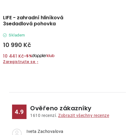
LIFE - zahradní hliníková
3sedadlová pohovka
Skladem
10 990 Kč
10 441 Kč
−5%
Zaregistrujte se
›
O
v
l
Ověřeno zákazníky
á
4.9
d
1610
recenzí.
Zobrazit všechny recenze
a
c
Iveta Zachovalova