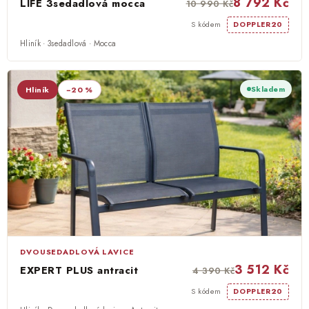
8 792 Kč
LIFE 3sedadlová mocca
10 990 Kč
S kódem
DOPPLER20
Hliník · 3sedadlová · Mocca
Skladem
Hliník
−20 %
DVOUSEDADLOVÁ LAVICE
3 512 Kč
EXPERT PLUS antracit
4 390 Kč
S kódem
DOPPLER20