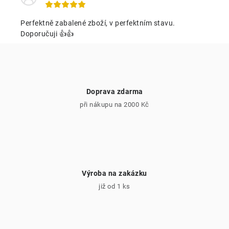
í
p
Perfektně zabalené zboží, v perfektním stavu.
r
Doporučuji 👍👍
v
k
y
v
Doprava zdarma
ý
při nákupu na 2000 Kč
p
i
s
u
Výroba na zakázku
již od 1 ks