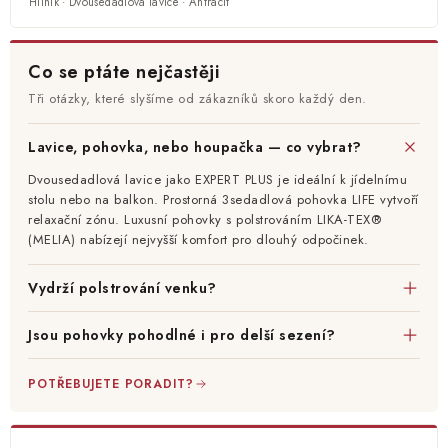
Hliník · Dvousedadlová lavice · Antracit
Co se ptáte nejčastěji
Tři otázky, které slyšíme od zákazníků skoro každý den.
Lavice, pohovka, nebo houpačka — co vybrat?
Dvousedadlová lavice jako EXPERT PLUS je ideální k jídelnímu
stolu nebo na balkon. Prostorná 3sedadlová pohovka LIFE vytvoří
relaxační zónu. Luxusní pohovky s polstrováním LIKA-TEX®
(MELIA) nabízejí nejvyšší komfort pro dlouhý odpočinek.
Vydrží polstrování venku?
Jsou pohovky pohodlné i pro delší sezení?
POTŘEBUJETE PORADIT?