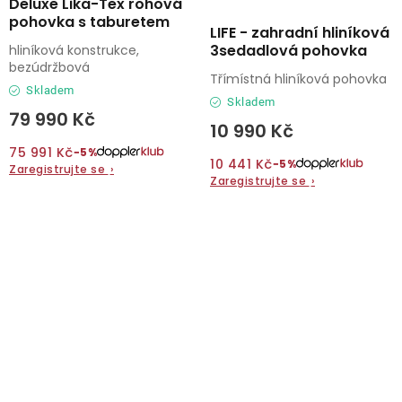
Deluxe Lika-Tex rohová
pohovka s taburetem
LIFE - zahradní hliníková
3sedadlová pohovka
hliníková konstrukce,
bezúdržbová
Třímístná hliníková pohovka
Skladem
Skladem
79 990 Kč
10 990 Kč
75 991 Kč
−5%
10 441 Kč
−5%
Zaregistrujte se
›
Zaregistrujte se
›