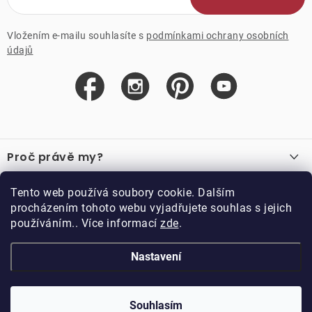
Vložením e-mailu souhlasíte s
podmínkami ochrany osobních
údajů
Z
á
Proč právě my?
p
a
O nás
Důležité odkazy
Tento web používá soubory cookie. Dalším
Recenze
t
procházením tohoto webu vyjadřujete souhlas s jejich
Velkoobchod
í
používáním.. Více informací
zde
.
O nákupu
Vzorková prodejna
Vrácení a reklamace
Kontakty
Nastavení
Kontakty
Obchodní podmínky
Kariéra
Podmínky věrnostního programu
Blog
Doppler CZ spol. s.r.o.,
Doppler klub
Trocnovská 70, 374 01
Souhlasím
Copyright 2026
DOPPLER CZ spol. s r.o.
. Všechna práva vyhrazena.