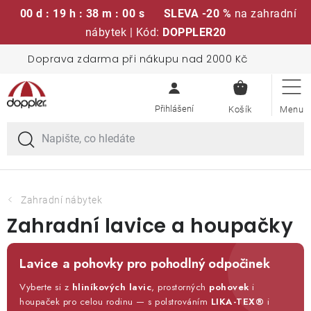
00 d : 19 h : 37 m : 59 s
SLEVA -20 %
na zahradní
nábytek | Kód:
DOPPLER20
Přejít
Doprava zdarma při nákupu nad 2000 Kč
Sedací soupravy
na
NÁKUPN
obsah
KOŠÍK
Slunečníky
Křesla a židle
Polstry a sedáky
Zahradní nábytek
Zahradní lavice a houpačky
Stoly
Lavice a pohovky pro pohodlný odpočinek
Lavice a houpačky
Vyberte si z
hliníkových lavic
, prostorných
pohovek
i
houpaček pro celou rodinu — s polstrováním
LIKA-TEX®
i