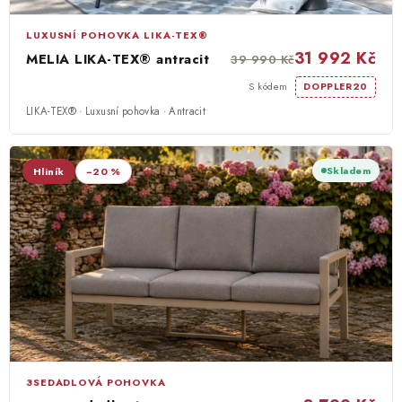
O nás
LUXUSNÍ POHOVKA LIKA-TEX®
31 992 Kč
MELIA LIKA-TEX® antracit
39 990 Kč
Kontakty
S kódem
DOPPLER20
LIKA-TEX® · Luxusní pohovka · Antracit
Skladem
Hliník
−20 %
3SEDADLOVÁ POHOVKA