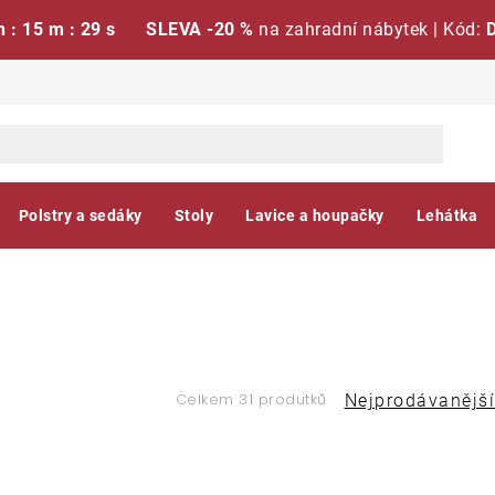
h : 15 m : 28 s
SLEVA -20 %
na zahradní nábytek | Kód:
Polstry a sedáky
Stoly
Lavice a houpačky
Lehátka
Ř
Celkem 31 produtků
Nejprodávanější
a
V
z