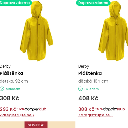
ý
Doprava zdarma
Doprava zdarma
e
p
n
í
s
p
p
r
r
o
o
Derby
Derby
d
Pláštěnka
Pláštěnka
d
u
dětská, 92 cm
dětská, 164 cm
u
Skladem
Skladem
k
308 Kč
408 Kč
k
t
293 Kč
388 Kč
t
−5%
−5%
ů
Zaregistrujte se
›
Zaregistrujte se
›
ů