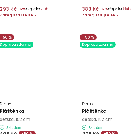
293 Kč
388 Kč
−5%
−5%
Zaregistrujte se
›
Zaregistrujte se
›
50 %
50 %
Doprava zdarma
Doprava zdarma
Derby
Derby
Pláštěnka
Pláštěnka
dětská, 152 cm
dětská, 152 cm
Skladem
Skladem
408 Kč
408 Kč
−50 %
−50 %