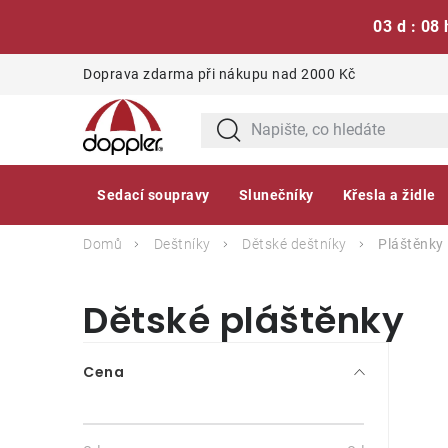
03 d : 08 
Přejít
Doprava zdarma při nákupu nad 2000 Kč
na
obsah
Sedací soupravy
Slunečníky
Křesla a židle
Domů
Deštníky
Dětské deštníky
Pláštěnky
Dětské pláštěnky
P
Cena
o
s