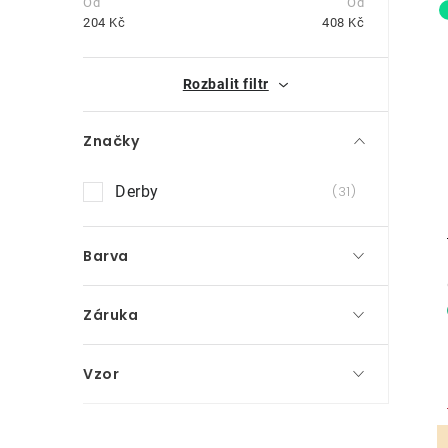
t
204
Kč
408
Kč
r
i
Rozbalit filtr
a
n
Značky
n
Derby
31
í
p
Barva
a
Záruka
n
e
Vzor
l