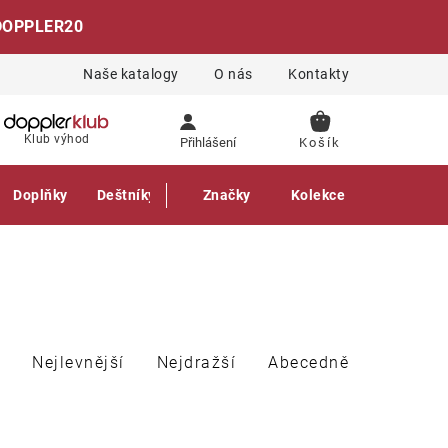
DOPPLER20
Naše katalogy
O nás
Kontakty
NÁKUPNÍ
Klub výhod
Přihlášení
KOŠÍK
Doplňky
Deštníky
Gastro produkty
Značky
Kolekce
Nejlevnější
Nejdražší
Abecedně