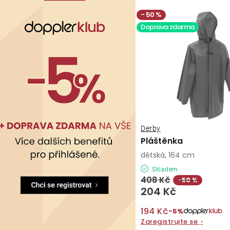
50 %
Doprava zdarma
Derby
Pláštěnka
dětská, 164 cm
Skladem
408 Kč
−50 %
204 Kč
194 Kč
−5%
Zaregistrujte se
›