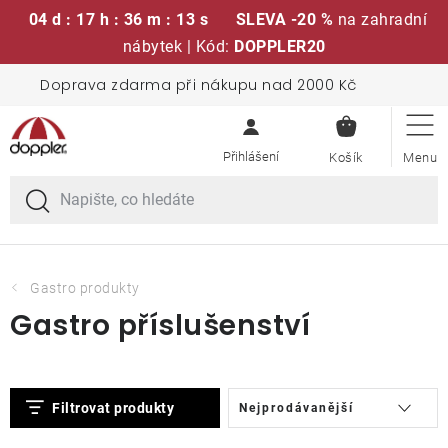
04 d : 17 h : 36 m : 12 s
SLEVA -20 %
na zahradní
nábytek | Kód:
DOPPLER20
Přejít
Doprava zdarma při nákupu nad 2000 Kč
Sedací soupravy
na
NÁKUPN
obsah
KOŠÍK
Slunečníky
Křesla a židle
Polstry a sedáky
Gastro produkty
Gastro příslušenství
Stoly
V
Ř
Lavice a houpačky
Filtrovat produkty
Nejprodávanější
ý
a