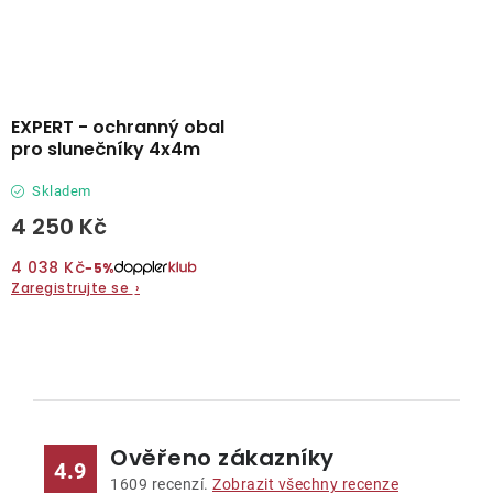
EXPERT - ochranný obal
pro slunečníky 4x4m
Skladem
4 250 Kč
4 038 Kč
−5%
Zaregistrujte se
›
O
v
l
Ověřeno zákazníky
á
4.9
d
1609
recenzí.
Zobrazit všechny recenze