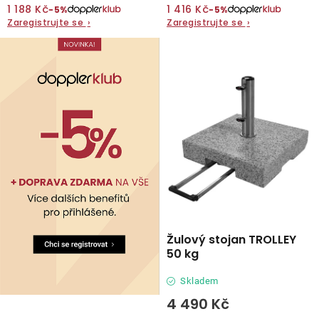
1 188 Kč
1 416 Kč
−5%
−5%
Zaregistrujte se
›
Zaregistrujte se
›
O nás
Kontakty
Žulový stojan TROLLEY
50 kg
Skladem
4 490 Kč