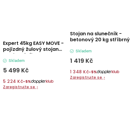
Stojan na slunečník -
betonový 20 kg stříbrný
Expert 45kg EASY MOVE -
pojízdný žulový stojan
Skladem
na slunečník
1 419 Kč
Skladem
5 499 Kč
1 348 Kč
−5%
Zaregistrujte se
›
5 224 Kč
−5%
Zaregistrujte se
›