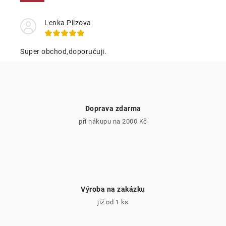
a
c
Lenka Pilzova
í
p
Super obchod,doporučuji.
r
v
k
y
Doprava zdarma
v
při nákupu na 2000 Kč
ý
p
i
s
u
Výroba na zakázku
již od 1 ks