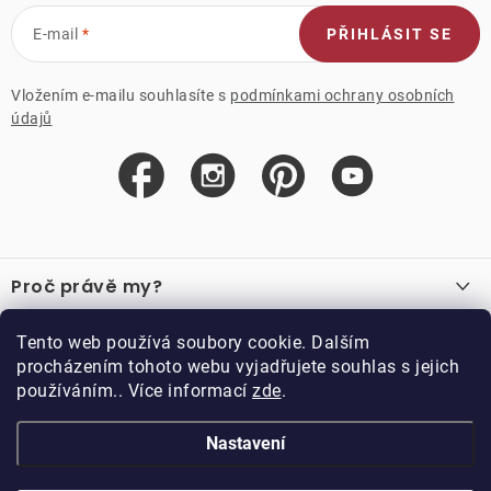
E-mail
PŘIHLÁSIT SE
Vložením e-mailu souhlasíte s
podmínkami ochrany osobních
údajů
Z
á
Proč právě my?
p
a
O nás
Důležité odkazy
Tento web používá soubory cookie. Dalším
Recenze
t
procházením tohoto webu vyjadřujete souhlas s jejich
Velkoobchod
í
používáním.. Více informací
zde
.
O nákupu
Vzorková prodejna
Vrácení a reklamace
Kontakty
Nastavení
Kontakty
Obchodní podmínky
Kariéra