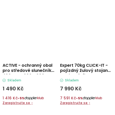
ACTIVE - ochranný obal
Expert 70kg CLICK-IT -
pro středové slunečníky
pojízdný žulový stojan
400 cm a 300 x 200 cm
na slunečník
Skladem
Skladem
1 490 Kč
7 990 Kč
1 416 Kč
7 591 Kč
−5%
−5%
Zaregistrujte se
›
Zaregistrujte se
›