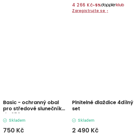
4 266 Kč
−5%
Zaregistrujte se
›
Basic - ochranný obal
Plnitelné dlaždice 4dílný
pro středové slunečníky
set
do 350 cm
Skladem
Skladem
750 Kč
2 490 Kč