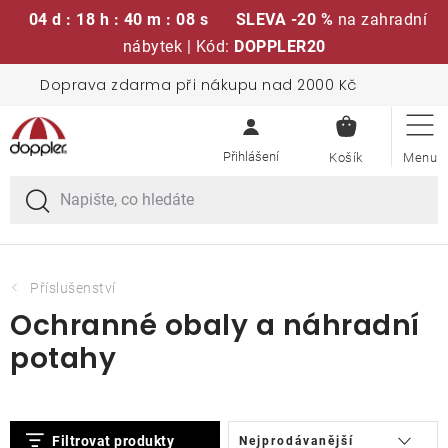
04 d : 18 h : 40 m : 08 s
SLEVA -20 %
na zahradní
nábytek | Kód:
DOPPLER20
Přejít
Doprava zdarma při nákupu nad 2000 Kč
Sedací soupravy
na
NÁKUPN
obsah
KOŠÍK
Slunečníky
Křesla a židle
Polstry a sedáky
Příslušenství
Ochranné obaly a náhradní
Stoly
potahy
Lavice a houpačky
V
Ř
Filtrovat produkty
Nejprodávanější