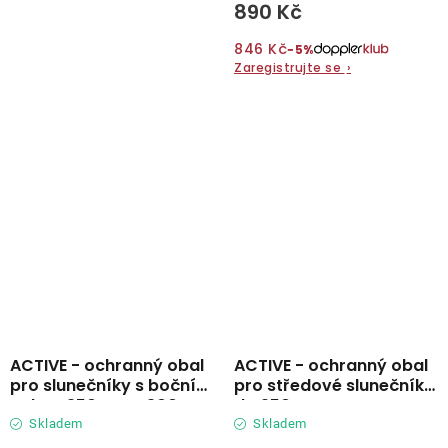
890 Kč
846 Kč
−5%
Zaregistrujte se
›
ACTIVE - ochranný obal
ACTIVE - ochranný obal
pro slunečníky s boční
pro středové slunečníky
nohou 350 cm a 300 x
do 250 cm
300 cm
Skladem
Skladem