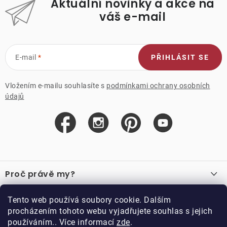
Aktuální novinky a akce na
váš e-mail
E-mail
PŘIHLÁSIT SE
Vložením e-mailu souhlasíte s
podmínkami ochrany osobních
údajů
Z
á
Proč právě my?
p
a
O nás
Důležité odkazy
Tento web používá soubory cookie. Dalším
Recenze
t
procházením tohoto webu vyjadřujete souhlas s jejich
Velkoobchod
í
používáním.. Více informací
zde
.
O nákupu