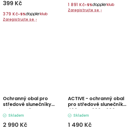
399 Kč
1 891 Kč
−5%
Zaregistrujte se
›
379 Kč
−5%
Zaregistrujte se
›
Ochranný obal pro
ACTIVE - ochranný obal
středové slunečníky
pro středové slunečníky
Knirps Apoll
400 cm a 300 x 200 cm
Skladem
Skladem
2 990 Kč
1 490 Kč