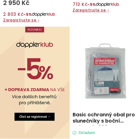
2 950 Kč
713 Kč
−5%
Zaregistrujte se
›
O nás
2 803 Kč
−5%
Zaregistrujte se
›
Kontakty
Basic ochranný obal pro
slunečníky s boční
nohou do 300 cm
Skladem