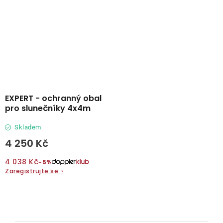
EXPERT - ochranný obal
pro slunečníky 4x4m
Skladem
4 250 Kč
4 038 Kč
−5%
Zaregistrujte se
›
O