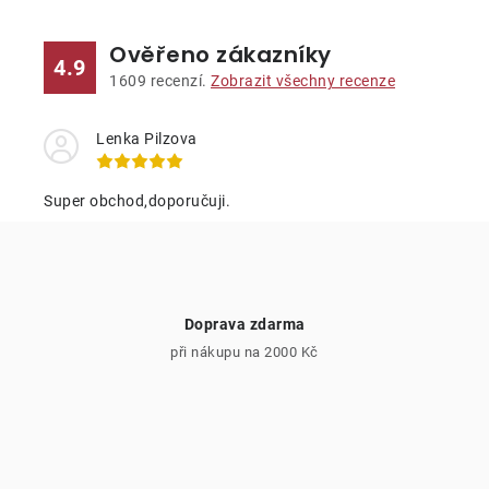
v
l
Ověřeno zákazníky
á
4.9
d
1609
recenzí.
Zobrazit všechny recenze
a
c
Lenka Pilzova
í
p
Super obchod,doporučuji.
r
v
k
y
Doprava zdarma
v
při nákupu na 2000 Kč
ý
p
i
s
u