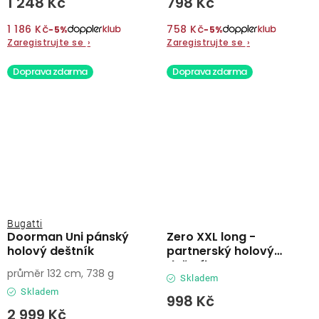
1 248 Kč
798 Kč
1 186 Kč
758 Kč
−5%
−5%
Zaregistrujte se
›
Zaregistrujte se
›
Doprava zdarma
Doprava zdarma
Bugatti
Doorman Uni pánský
Zero XXL long -
holový deštník
partnerský holový
deštník
průměr 132 cm, 738 g
Skladem
Skladem
998 Kč
2 999 Kč