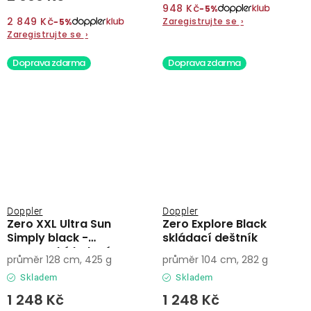
948 Kč
−5%
2 849 Kč
Zaregistrujte se
›
−5%
Zaregistrujte se
›
Doprava zdarma
Doprava zdarma
Doppler
Doppler
Zero XXL Ultra Sun
Zero Explore Black
Simply black -
skládací deštník
partnerský holový
průměr 128 cm, 425 g
průměr 104 cm, 282 g
deštník
Skladem
Skladem
1 248 Kč
1 248 Kč