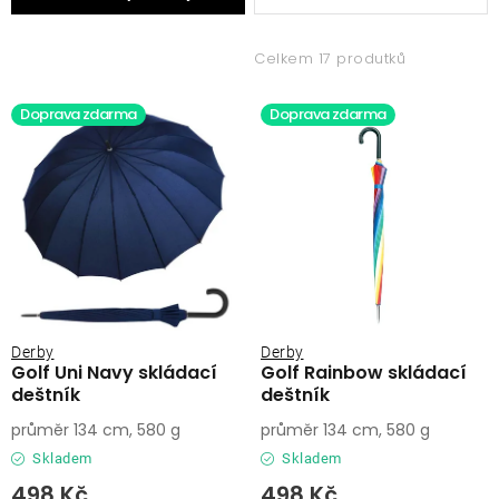
ý
a
Lehátka
p
z
Celkem 17 produtků
i
e
Doplňky
s
n
Doprava zdarma
Doprava zdarma
p
í
Deštníky
r
p
o
r
Gastro produkty
d
o
u
d
Kolekce
k
u
t
k
Prodávané značky
ů
t
Derby
Derby
Golf Uni Navy skládací
Golf Rainbow skládací
ů
deštník
deštník
Klub výhod
průměr 134 cm, 580 g
průměr 134 cm, 580 g
Skladem
Skladem
Naše katalogy
498 Kč
498 Kč