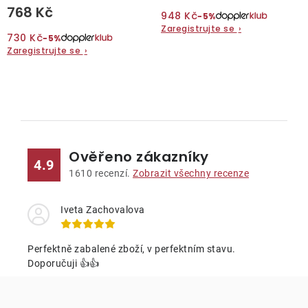
768 Kč
948 Kč
−5%
Zaregistrujte se
›
730 Kč
−5%
Zaregistrujte se
›
O
v
l
Ověřeno zákazníky
á
4.9
d
1610
recenzí.
Zobrazit všechny recenze
a
c
Iveta Zachovalova
í
p
Perfektně zabalené zboží, v perfektním stavu.
r
Doporučuji 👍👍
v
k