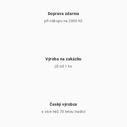
y
v
Doprava zdarma
ý
při nákupu na 2000 Kč
p
i
s
u
Výroba na zakázku
již od 1 ks
Český výrobce
s více než 70 letou tradicí