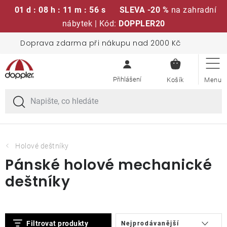
01 d : 08 h : 11 m : 56 s
SLEVA -20 %
na zahradní
nábytek | Kód:
DOPPLER20
Přejít
Doprava zdarma při nákupu nad 2000 Kč
Sedací soupravy
na
NÁKUPN
obsah
KOŠÍK
Slunečníky
Křesla a židle
Polstry a sedáky
Holové deštníky
Pánské holové mechanické
Stoly
deštníky
Lavice a houpačky
V
Ř
Filtrovat produkty
Nejprodávanější