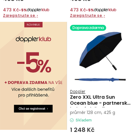
473 Kč
473 Kč
−5%
−5%
O nás
Zaregistrujte se
›
Zaregistrujte se
›
Kontakty
Doprava zdarma
Doppler
Zero XXL Ultra Sun
Ocean blue - partnerský
holový deštník
průměr 128 cm, 425 g
Skladem
1 248 Kč