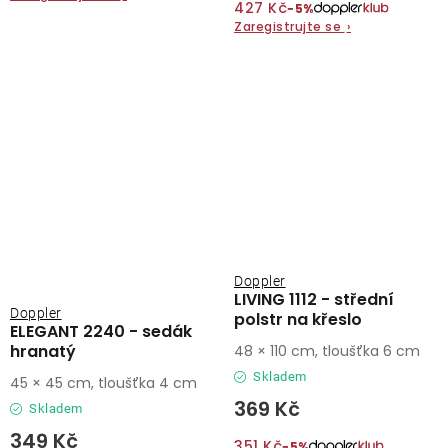
427 Kč
−5%
Zaregistrujte se
›
Doppler
LIVING 1112 - střední
Doppler
polstr na křeslo
ELEGANT 2240 - sedák
hranatý
48 × 110 cm, tloušťka 6 cm
Skladem
45 × 45 cm, tloušťka 4 cm
369 Kč
Skladem
349 Kč
351 Kč
−5%