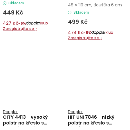
vysokým opěradlem
Skladem
48 × 119 cm, tloušťka 6 cm
449 Kč
Skladem
499 Kč
427 Kč
−5%
Zaregistrujte se
›
474 Kč
−5%
Zaregistrujte se
›
Doppler
Doppler
CITY 4413 - vysoký
HIT UNI 7846 - nízký
polstr na křeslo s
polstr na křeslo s
vysokým opěradlem
nízkým opěradlem