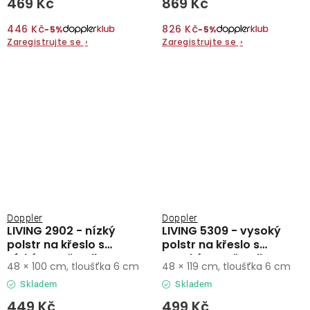
469 Kč
869 Kč
446 Kč
826 Kč
−5%
−5%
Zaregistrujte se
›
Zaregistrujte se
›
Doppler
Doppler
LIVING 2902 - nízký
LIVING 5309 - vysoký
polstr na křeslo s
polstr na křeslo s
nízkým opěradlem
vysokým opěradlem
48 × 100 cm, tloušťka 6 cm
48 × 119 cm, tloušťka 6 cm
Skladem
Skladem
449 Kč
499 Kč