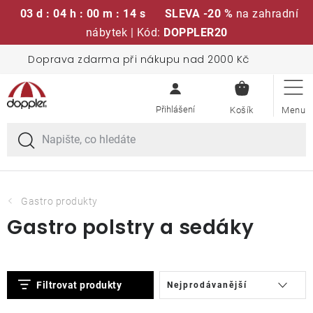
03 d : 04 h : 00 m : 13 s
SLEVA -20 %
na zahradní
nábytek | Kód:
DOPPLER20
Přejít
Doprava zdarma při nákupu nad 2000 Kč
Sedací soupravy
na
NÁKUPN
obsah
KOŠÍK
Slunečníky
Křesla a židle
Polstry a sedáky
Gastro produkty
Gastro polstry a sedáky
Stoly
V
Ř
Lavice a houpačky
Filtrovat produkty
Nejprodávanější
ý
a