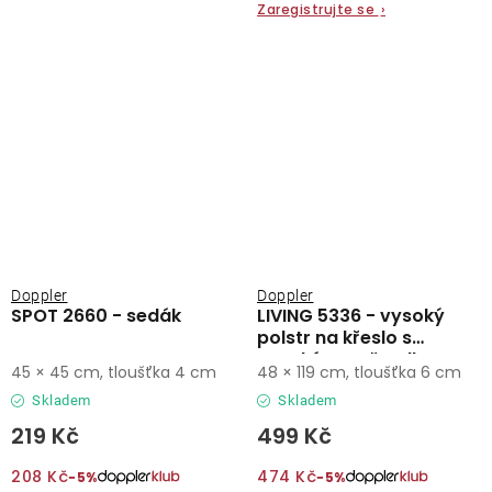
Zaregistrujte se
›
Doppler
Doppler
SPOT 2660 - sedák
LIVING 5336 - vysoký
polstr na křeslo s
vysokým opěradlem
45 × 45 cm, tloušťka 4 cm
48 × 119 cm, tloušťka 6 cm
Skladem
Skladem
219 Kč
499 Kč
208 Kč
474 Kč
−5%
−5%