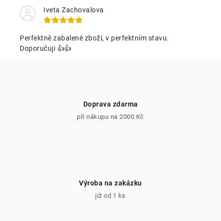
á
k
Iveta Zachovalova
n
y
í
v
Perfektně zabalené zboží, v perfektním stavu.
ý
Doporučuji 👍👍
p
i
s
u
Doprava zdarma
při nákupu na 2000 Kč
Výroba na zakázku
již od 1 ks