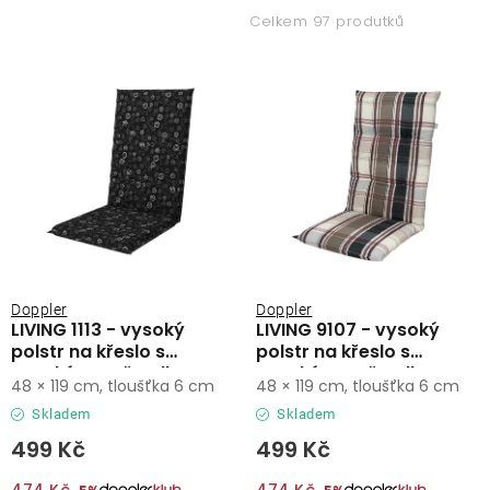
p
z
Lehátka
Celkem 97 produtků
i
e
s
n
Doplňky
p
í
r
p
Deštníky
o
r
d
o
Gastro produkty
u
d
k
u
Kolekce
t
k
ů
t
Doppler
Doppler
LIVING 1113 - vysoký
LIVING 9107 - vysoký
ů
Prodávané značky
polstr na křeslo s
polstr na křeslo s
vysokým opěradlem
vysokým opěradlem
48 × 119 cm, tloušťka 6 cm
48 × 119 cm, tloušťka 6 cm
Klub výhod
Skladem
Skladem
499 Kč
499 Kč
Naše katalogy