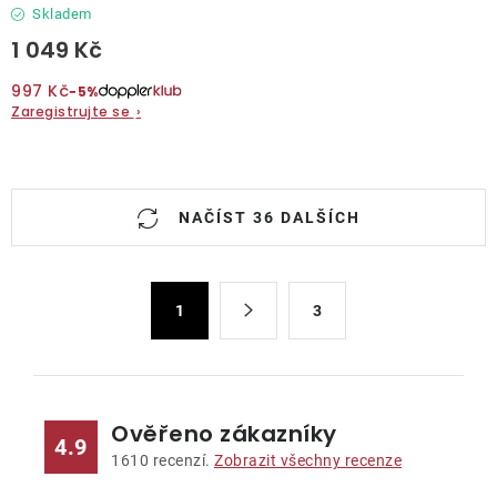
Skladem
1 049 Kč
997 Kč
−5%
Zaregistrujte se
›
O
NAČÍST 36 DALŠÍCH
v
l
á
S
d
1
3
t
a
r
c
á
n
í
k
p
Ověřeno zákazníky
4.9
o
r
1610
recenzí.
Zobrazit všechny recenze
v
v