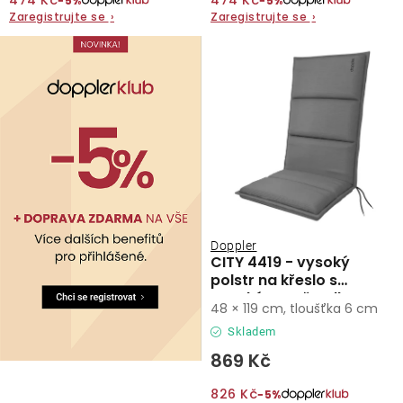
474 Kč
474 Kč
−5%
−5%
Zaregistrujte se
›
Zaregistrujte se
›
O nás
Kontakty
Doppler
CITY 4419 - vysoký
polstr na křeslo s
vysokým opěradlem
48 × 119 cm, tloušťka 6 cm
Skladem
869 Kč
826 Kč
−5%