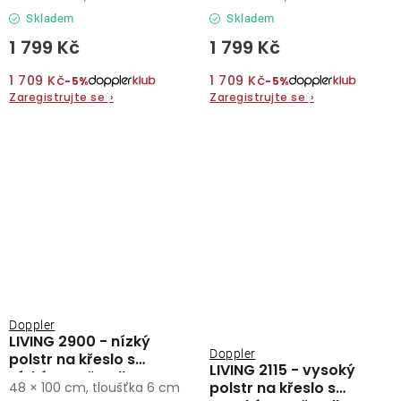
Skladem
Skladem
1 799 Kč
1 799 Kč
1 709 Kč
1 709 Kč
−5%
−5%
Zaregistrujte se
›
Zaregistrujte se
›
Doppler
LIVING 2900 - nízký
Doppler
polstr na křeslo s
LIVING 2115 - vysoký
nízkým opěradlem
polstr na křeslo s
48 × 100 cm, tloušťka 6 cm