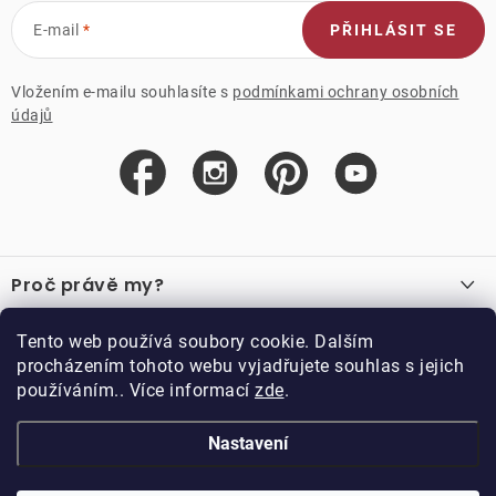
E-mail
PŘIHLÁSIT SE
Vložením e-mailu souhlasíte s
podmínkami ochrany osobních
údajů
Z
á
Proč právě my?
p
a
O nás
Důležité odkazy
Tento web používá soubory cookie. Dalším
Recenze
t
procházením tohoto webu vyjadřujete souhlas s jejich
Velkoobchod
í
používáním.. Více informací
zde
.
O nákupu
Vzorková prodejna
Vrácení a reklamace
Kontakty
Nastavení
Kontakty
Obchodní podmínky
Kariéra
Podmínky věrnostního programu
Blog
Doppler CZ spol. s.r.o.,