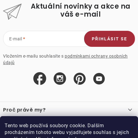
Aktuální novinky a akce na
váš e-mail
E-mail
PŘIHLÁSIT SE
Vložením e-mailu souhlasíte s
podmínkami ochrany osobních
údajů
Z
á
Proč právě my?
p
a
O nás
Důležité odkazy
Tento web používá soubory cookie. Dalším
Recenze
t
procházením tohoto webu vyjadřujete souhlas s jejich
Velkoobchod