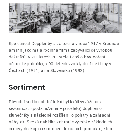
Lehátka
Doplňky
Deštníky
Společnost Doppler byla založena v roce 1947 v Braunau
am Inn jako malá rodinná firma zabývající se výrobou
Gastro produkty
deštníků. V 70. letech 20. století došlo k vytvoření
německé pobočky, v 90. letech vznikly dceřiné firmy v
Čechách (1991) a na Slovensku (1992).
Kolekce
Sortiment
Prodávané značky
Původní sortiment deštníků byl kvůli vyváženosti
sezónnosti (podzim/zima – jaro/léto) doplněn o
Klub výhod
slunečníky a následně rozšířen i o polstry a zahradní
nábytek. Široká nabídka zahrnuje výrobky základních
Naše katalogy
cenových skupin i sortiment luxusních produktů, které