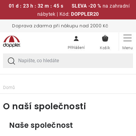
01 d : 23 h : 32 m : 45 s
SLEVA -20 %
na zahradní
nábytek | Kód:
DOPPLER20
Přejít
Doprava zdarma při nákupu nad 2000 Kč
Sedací soupravy
na
NÁKUPN
obsah
KOŠÍK
Slunečníky
Křesla a židle
Polstry a sedáky
Domů
Stoly
O naší společnosti
Lavice a houpačky
Naše společnost