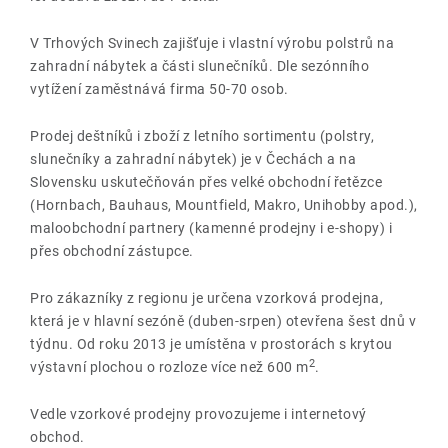
V Trhových Svinech zajišťuje i vlastní výrobu polstrů na
zahradní nábytek a části slunečníků. Dle sezónního
vytížení zaměstnává firma 50-70 osob.
Prodej deštníků i zboží z letního sortimentu (polstry,
slunečníky a zahradní nábytek) je v Čechách a na
Slovensku uskutečňován přes velké obchodní řetězce
(Hornbach, Bauhaus, Mountfield, Makro, Unihobby apod.),
maloobchodní partnery (kamenné prodejny i e-shopy) i
přes obchodní zástupce.
Pro zákazníky z regionu je určena vzorková prodejna,
která je v hlavní sezóně (duben-srpen) otevřena šest dnů v
týdnu. Od roku 2013 je umístěna v prostorách s krytou
2
výstavní plochou o rozloze více než 600 m
.
Vedle vzorkové prodejny provozujeme i internetový
obchod.