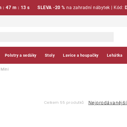
h : 47 m : 12 s
SLEVA -20 %
na zahradní nábytek | Kód:
Polstry a sedáky
Stoly
Lavice a houpačky
Lehátka
Mini
Ř
Celkem 55 produtků
Nejprodávanější
a
V
z