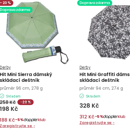
ý
23 %
Doprava zdarma
e
Doprava zdarma
p
n
í
s
p
p
r
r
o
o
Derby
Derby
d
Hit Mini Sierra dámský
Hit Mini Graffiti dám
d
skládací deštník
skládací deštník
u
průměr 96 cm, 278 g
průměr 94 cm, 274 g
u
k
Skladem
Skladem
k
258 Kč
−23 %
t
328 Kč
198 Kč
t
ů
312 Kč
−5%
188 Kč
−5%
ů
Zaregistrujte se
›
Zaregistrujte se
›