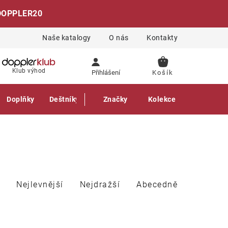
DOPPLER20
Naše katalogy
O nás
Kontakty
NÁKUPNÍ
Klub výhod
Přihlášení
KOŠÍK
Doplňky
Deštníky
Gastro produkty
Značky
Kolekce
Nejlevnější
Nejdražší
Abecedně