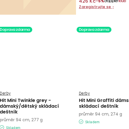
426 Kč
−5%
Zaregistrujte se
›
Doprava zdarma
Doprava zdarma
Derby
Derby
Hit Mini Twinkle grey -
Hit Mini Graffiti dám
dámský/dětský skládací
skládací deštník
deštník
průměr 94 cm, 274 g
průměr 94 cm, 277 g
Skladem
Skladem