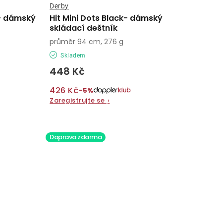
Derby
n- dámský
Hit Mini Dots Black- dámský
skládací deštník
průměr 94 cm, 276 g
Skladem
448 Kč
426 Kč
−5%
Zaregistrujte se
›
Doprava zdarma