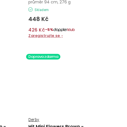
průměr 94 cm, 276 g
Skladem
448 Kč
426 Kč
−5%
Zaregistrujte se
›
Doprava zdarma
Derby
n -
Hit Mini Flowers Brown -