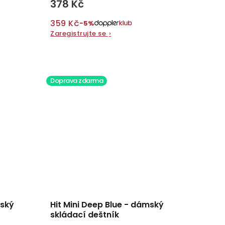
378 Kč
359 Kč
−5%
Zaregistrujte se
›
Doprava zdarma
mský
Hit Mini Deep Blue - dámský
skládací deštník