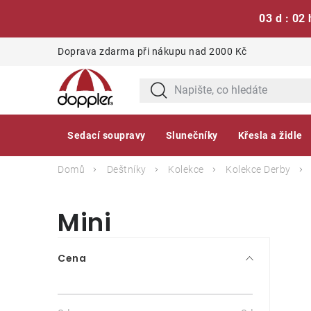
03 d : 02 
Přejít
Doprava zdarma při nákupu nad 2000 Kč
na
obsah
Sedací soupravy
Slunečníky
Křesla a židle
Domů
Deštníky
Kolekce
Kolekce Derby
Mini
P
Cena
o
s