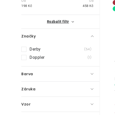
t
198
Kč
458
Kč
r
i
Rozbalit filtr
a
n
Značky
n
Derby
54
í
Doppler
1
p
a
Barva
n
Záruka
e
l
Vzor