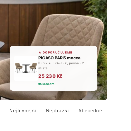
★
DOPORUČUJEME
PICASO PARIS mocca
hliník + LIKA-TEX, pevné · 2
místa
25 230 Kč
Skladem
Nejlevnější
Nejdražší
Abecedně