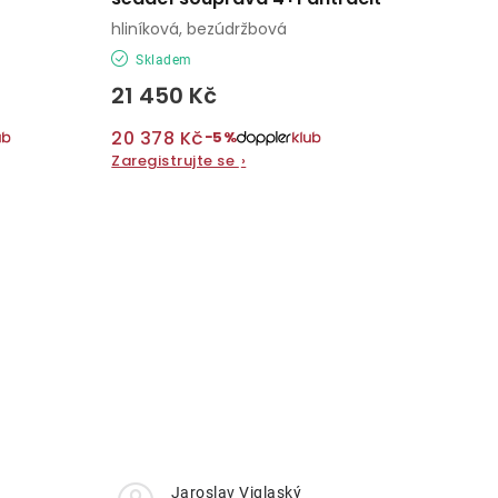
hliníková, bezúdržbová
Skladem
21 450 Kč
20 378 Kč
−5%
Zaregistrujte se
›
Jaroslav Viglaský