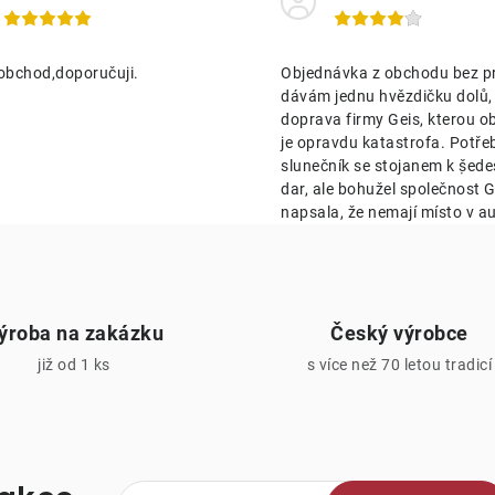
c
obchod,doporučuji.
Objednávka z obchodu bez p
p
dávám jednu hvězdičku dolů,
doprava firmy Geis, kterou o
je opravdu katastrofa. Potře
v
slunečník se stojanem k ṣ̌ed
k
dar, ale bohužel společnost Ge
napsala, že nemají místo v au
y
v
ý
ýroba na zakázku
Český výrobce
p
již od 1 ks
s více než 70 letou tradicí
s
u