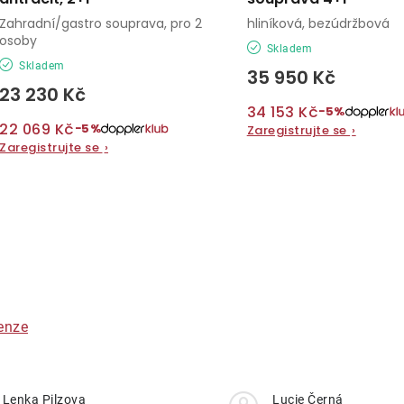
Zahradní/gastro souprava, pro 2
hliníková, bezúdržbová
osoby
Skladem
Skladem
35 950 Kč
23 230 Kč
34 153 Kč
−5%
22 069 Kč
−5%
Zaregistrujte se
›
Zaregistrujte se
›
O
v
á
enze
d
a
Lenka Pilzova
Lucie Černá