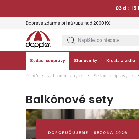
03 d : 15 
Přejít
Doprava zdarma při nákupu nad 2000 Kč
na
obsah
Sedací soupravy
Slunečníky
Křesla a židle
Domů
Zahradní nábytek
Sedací soupravy
Balkónové sety
DOPORUČUJEME · SEZÓNA 2026