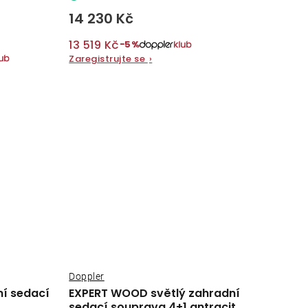
14 230 Kč
13 519 Kč
−5%
Zaregistrujte se
›
Doppler
ní sedací
EXPERT WOOD světlý zahradní
sedací souprava 4+1 antracit