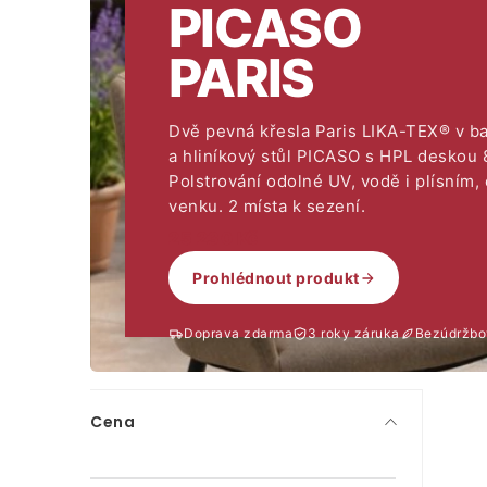
PICASO
PARIS
Dvě pevná křesla Paris LIKA-TEX® v b
a hliníkový stůl PICASO s HPL deskou
Polstrování odolné UV, vodě i plísním,
venku. 2 místa k sezení.
25 230 Kč
Prohlédnout produkt
Doprava zdarma
3 roky záruka
Bezúdržbo
P
Cena
o