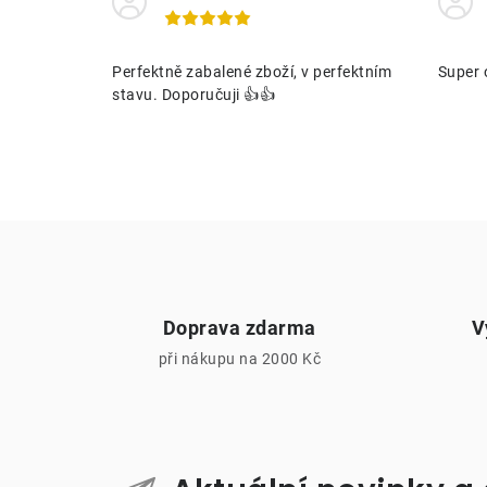
í
Perfektně zabalené zboží, v perfektním
Super 
stavu. Doporučuji 👍👍
r
Doprava zdarma
V
při nákupu na 2000 Kč
i