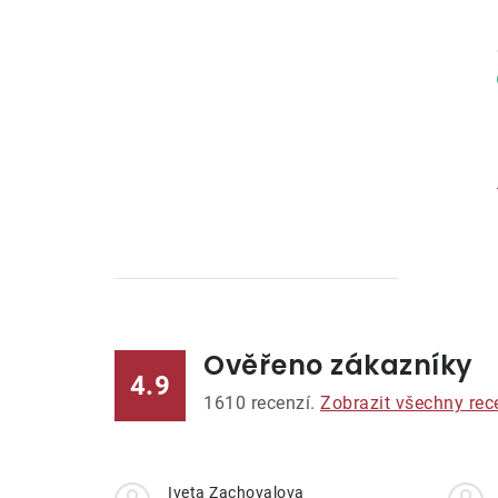
Ověřeno zákazníky
l
4.9
1610
recenzí.
Zobrazit všechny rec
Iveta Zachovalova