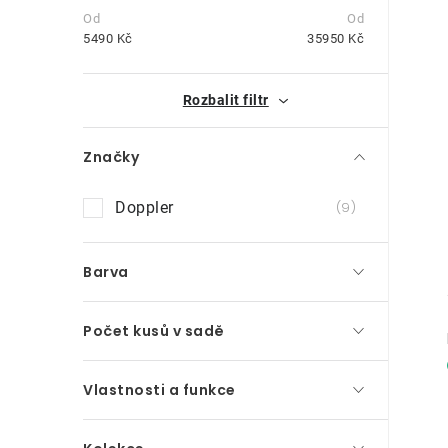
s
t
5490
Kč
35950
Kč
r
i
Rozbalit filtr
a
n
Značky
n
Doppler
9
í
p
Barva
a
Počet kusů v sadě
n
e
Vlastnosti a funkce
l