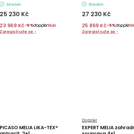
Skladem
Skladem
25 230 Kč
27 230 Kč
23 969 Kč
25 869 Kč
−5%
−5%
Zaregistrujte se
›
Zaregistrujte se
›
Doppler
PICASO MELIA LIKA-TEX®
EXPERT MELIA zahrad
antracit, 2+1
souprava 4+1