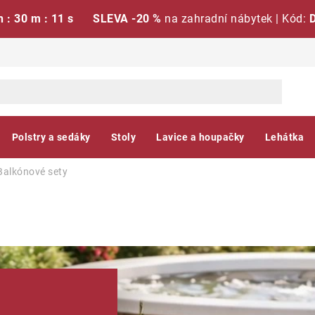
h : 30 m : 10 s
SLEVA -20 %
na zahradní nábytek | Kód:
Polstry a sedáky
Stoly
Lavice a houpačky
Lehátka
Balkónové sety