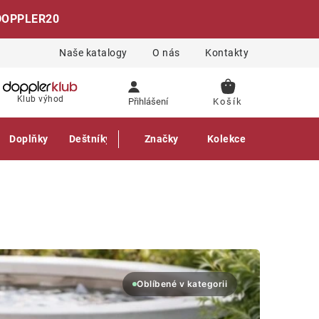
DOPPLER20
Naše katalogy
O nás
Kontakty
NÁKUPNÍ
Klub výhod
Přihlášení
KOŠÍK
Doplňky
Deštníky
Gastro produkty
Značky
Kolekce
Oblíbené v kategorii