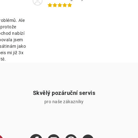
roblémů. Ale
 protože
bchod nabízí
bovala jsem
esátinám jako
is mi již 3x
tě.
Skvělý pozáruční servis
pro naše zákazníky