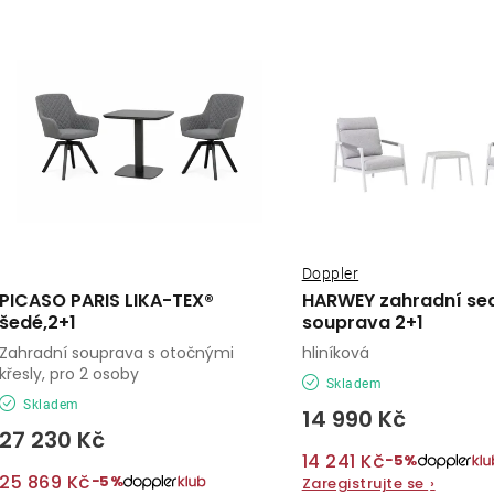
z
ý
e
p
n
í
s
p
p
r
r
o
o
Doppler
d
PICASO PARIS LIKA-TEX®
HARWEY zahradní se
d
šedé,2+1
souprava 2+1
u
Zahradní souprava s otočnými
hliníková
u
k
křesly, pro 2 osoby
Skladem
k
Skladem
t
14 990 Kč
27 230 Kč
t
ů
14 241 Kč
−5%
ů
25 869 Kč
−5%
Zaregistrujte se
›