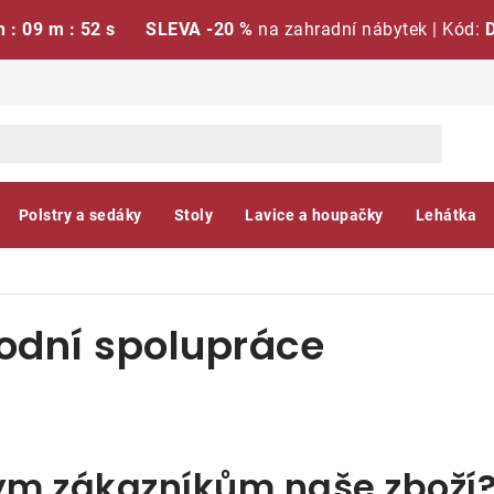
h : 09 m : 51 s
SLEVA -20 %
na zahradní nábytek | Kód:
Polstry a sedáky
Stoly
Lavice a houpačky
Lehátka
odní spolupráce
ým zákazníkům naše zboží