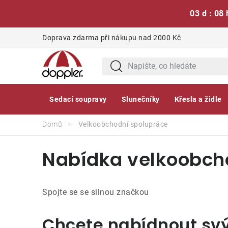
03 d : 08 
Přejít
Doprava zdarma při nákupu nad 2000 Kč
na
obsah
Sedací soupravy
Slunečníky
Křesla a židle
Domů
Velkoobchodní spolupráce
Nabídka velkoobch
Spojte se se silnou značkou
Chcete nabídnout sv