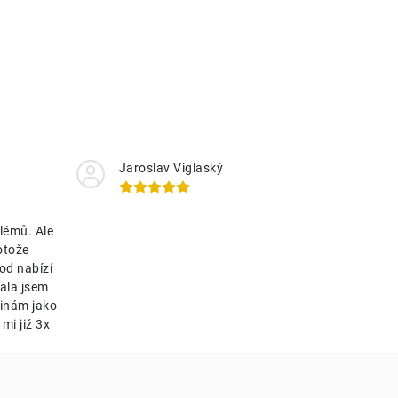
Jaroslav Viglaský
lémů. Ale
otože
od nabízí
ala jsem
tinám jako
mi již 3x