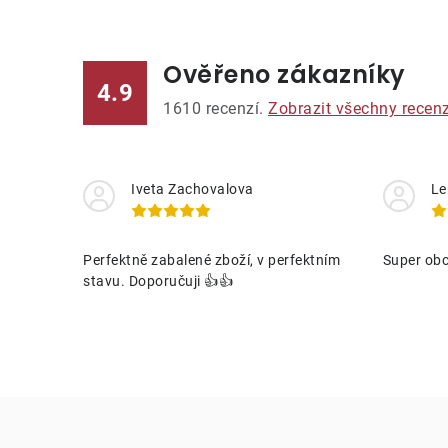
Ověřeno zákazníky
4.9
1610
recenzí.
Zobrazit všechny recen
Iveta Zachovalova
Le
Perfektně zabalené zboží, v perfektním
Super obc
stavu. Doporučuji 👍👍