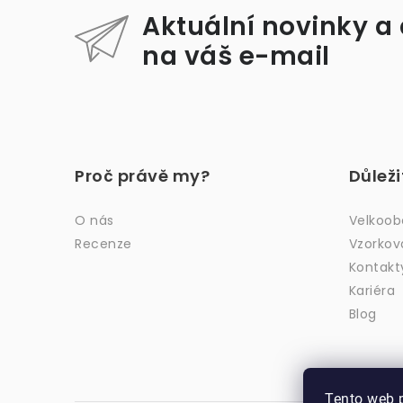
Aktuální novinky a
na váš e-mail
Z
á
Proč právě my?
Důlež
p
a
O nás
Velkoo
Recenze
Vzorkov
t
Kontakt
í
Kariéra
Blog
Tento web 