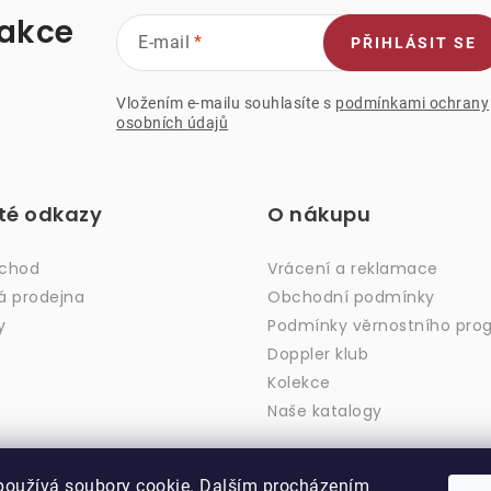
 akce
E-mail
PŘIHLÁSIT SE
Vložením e-mailu souhlasíte s
podmínkami ochrany
osobních údajů
ité odkazy
O nákupu
bchod
Vrácení a reklamace
á prodejna
Obchodní podmínky
y
Podmínky věrnostního pro
Doppler klub
Kolekce
Naše katalogy
používá soubory cookie. Dalším procházením