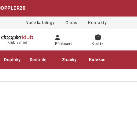
DOPPLER20
Naše katalogy
O nás
Kontakty
NÁKUPNÍ
Klub výhod
Přihlášení
KOŠÍK
Doplňky
Deštníky
Gastro produkty
Značky
Kolekce
?