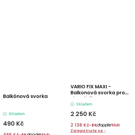
VARIO FIX MAXI -
Balkonová svorka pro
Balkónová svorka
slunečníky
Skladem
2 250 Kč
Skladem
490 Kč
2 138 Kč
−5%
Zaregistrujte se
›
466 Kč
−5%