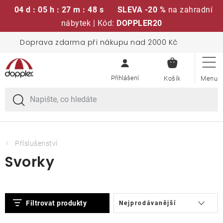
04 d : 05 h : 27 m : 48 s
SLEVA -20 %
na zahradní
nábytek | Kód:
DOPPLER20
Přejít
Doprava zdarma při nákupu nad 2000 Kč
Sedací soupravy
na
NÁKUPN
obsah
KOŠÍK
Slunečníky
Křesla a židle
Polstry a sedáky
Příslušenství
Svorky
Stoly
V
Ř
Lavice a houpačky
Filtrovat produkty
Nejprodávanější
ý
a