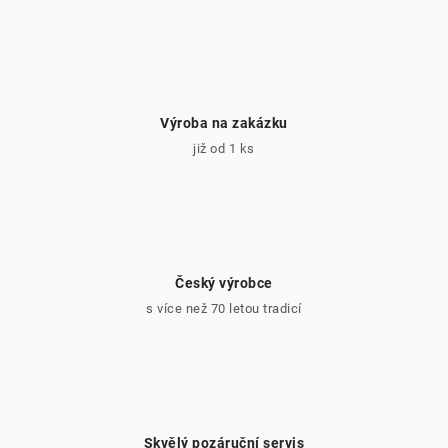
p
i
s
u
Výroba na zakázku
již od 1 ks
Český výrobce
s více než 70 letou tradicí
Skvělý pozáruční servis