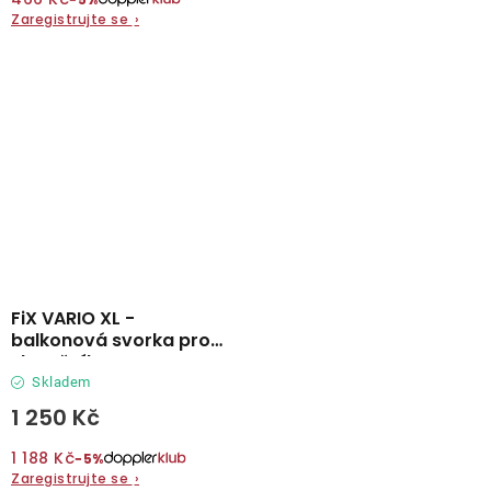
Zaregistrujte se
›
FiX VARIO XL -
balkonová svorka pro
slunečníky
Skladem
1 250 Kč
1 188 Kč
−5%
Zaregistrujte se
›