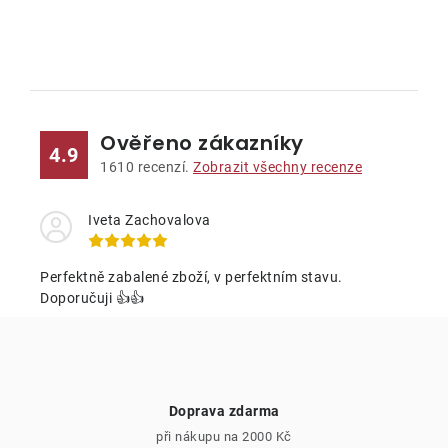
O
v
l
Ověřeno zákazníky
á
4.9
d
1610
recenzí.
Zobrazit všechny recenze
a
c
Iveta Zachovalova
í
p
Perfektně zabalené zboží, v perfektním stavu.
r
Doporučuji 👍👍
v
k
y
v
Doprava zdarma
ý
při nákupu na 2000 Kč