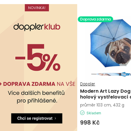
ů
Doprava zdarma
Doppler
Modern Art Lazy Do
holový vystřelovací 
průměr 103 cm, 432 g
Skladem
998 Kč