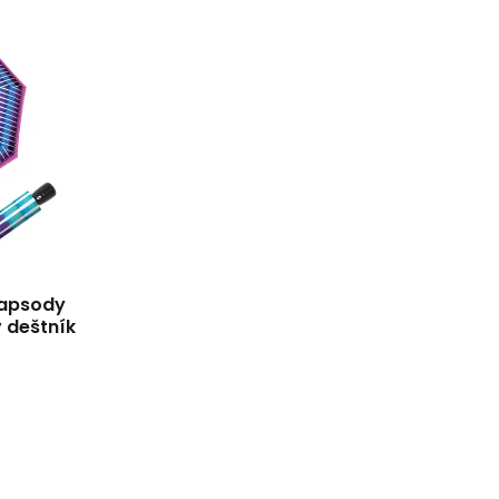
hapsody
 deštník