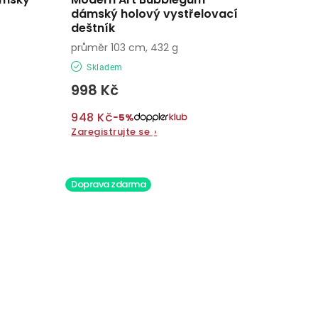
dámský holový vystřelovací
deštník
průměr 103 cm, 432 g
Skladem
998 Kč
948 Kč
−5%
Zaregistrujte se
›
Doprava zdarma