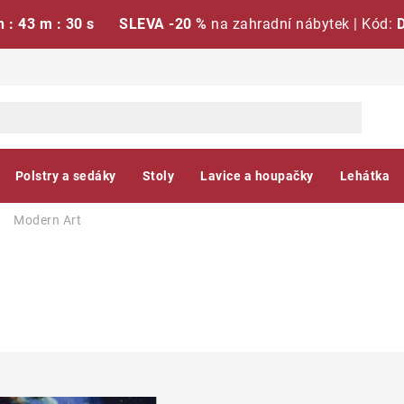
h : 43 m : 29 s
SLEVA -20 %
na zahradní nábytek | Kód:
Polstry a sedáky
Stoly
Lavice a houpačky
Lehátka
Modern Art