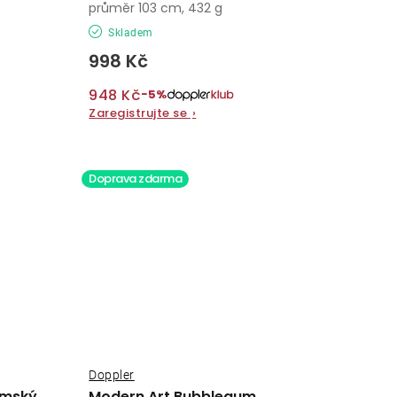
průměr 103 cm, 432 g
Skladem
998 Kč
948 Kč
−5%
Zaregistrujte se
›
Doprava zdarma
Doppler
ámský
Modern Art Bubblegum