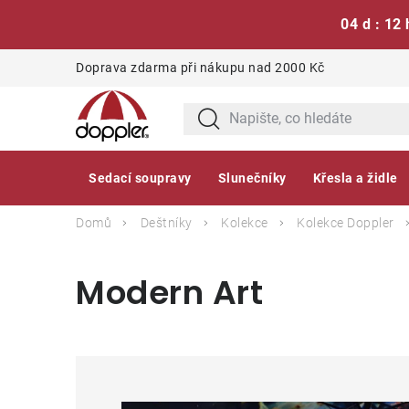
04 d : 12 
Přejít
Doprava zdarma při nákupu nad 2000 Kč
na
obsah
Sedací soupravy
Slunečníky
Křesla a židle
Domů
Deštníky
Kolekce
Kolekce Doppler
Modern Art