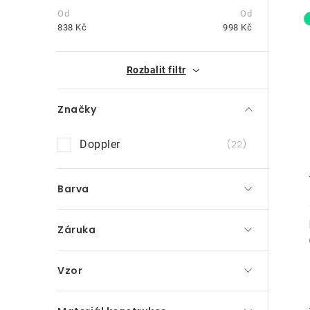
s
t
838
Kč
998
Kč
r
i
Rozbalit filtr
a
n
Značky
n
Doppler
22
í
p
Barva
a
Záruka
n
e
Vzor
l