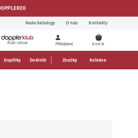
DOPPLER20
Naše katalogy
O nás
Kontakty
NÁKUPNÍ
Klub výhod
Přihlášení
KOŠÍK
Doplňky
Deštníky
Gastro produkty
Značky
Kolekce