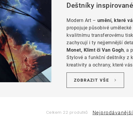
Deštníky inspirované
Modern Art –
umění, které vá
propojuje působivé umělecké 
kvalitnímu transferovému tisk
zachycují i ty nejjemnější deta
Monet, Klimt či Van Gogh
, a 
Stylové a funkční deštníky z
kreativity a ochrany, které v
ZOBRAZIT VŠE
Ř
Celkem 22 produtků
Nejprodávanější
a
V