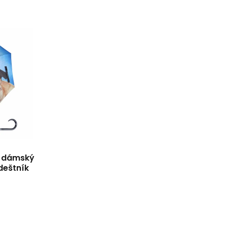
g dámský
deštník