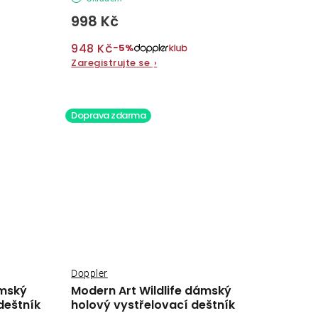
998 Kč
948 Kč
−5%
Zaregistrujte se
›
Doprava zdarma
Doppler
ámský
Modern Art Wildlife dámský
deštník
holový vystřelovací deštník