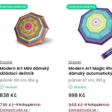
z
ý
Doprava zdarma
Doprava zdarma
e
p
n
í
s
p
p
r
r
o
o
Doppler
Doppler
d
Modern Art Mini dámský
Modern Art Magic R
d
skládací deštník
dámský automatický
u
průměr 100 cm, 304 g
průměr 97 cm, 363 g
u
k
Skladem
Skladem
k
t
838 Kč
998 Kč
t
ů
796 Kč
948 Kč
−5%
−5%
Zaregistrujte se
›
Zaregistrujte se
›