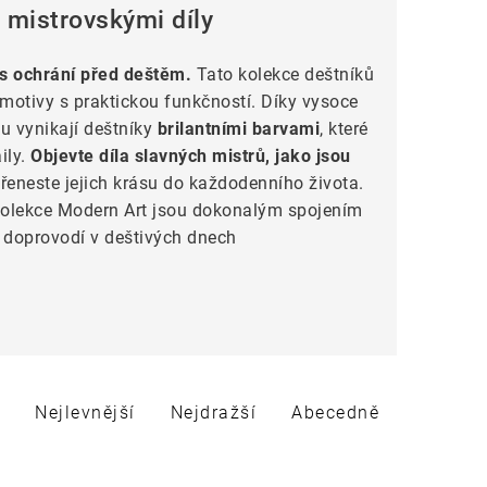
 mistrovskými díly
s ochrání před deštěm.
Tato kolekce deštníků
motivy s praktickou funkčností. Díky vysoce
u vynikají deštníky
brilantními barvami
, které
ily.
Objevte díla slavných mistrů, jako jsou
přeneste jejich krásu do každodenního života.
 kolekce Modern Art jsou dokonalým spojením
ás doprovodí v deštivých dnech
Nejlevnější
Nejdražší
Abecedně