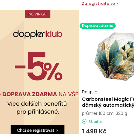
ů
Zaregistrujte se
›
Doprava zdarma
Doppler
Carbonsteel Magic Fe
dámský automatický
průměr 100 cm, 320 g
Skladem
1 498 Kč