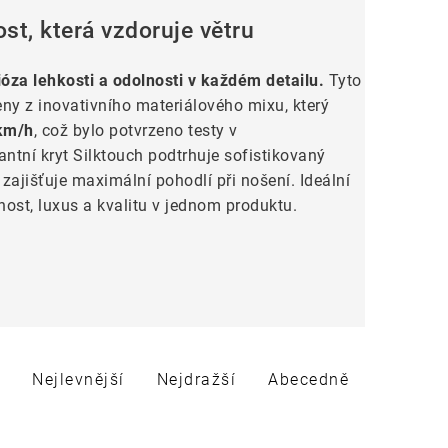
st, která vzdoruje větru
óza lehkosti a odolnosti v každém detailu.
Tyto
ny z inovativního materiálového mixu, který
 km/h
, což bylo potvrzeno testy v
ntní kryt Silktouch podtrhuje sofistikovaný
 zajišťuje maximální pohodlí při nošení. Ideální
olnost, luxus a kvalitu v jednom produktu.
Nejlevnější
Nejdražší
Abecedně