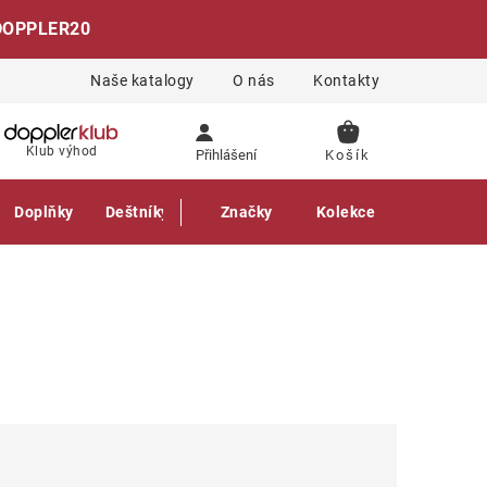
DOPPLER20
Naše katalogy
O nás
Kontakty
NÁKUPNÍ
Klub výhod
Přihlášení
KOŠÍK
Doplňky
Deštníky
Gastro produkty
Značky
Kolekce