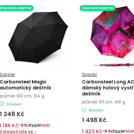
z
ý
Doprava zdarma
Doprava zdarma
e
p
n
í
s
p
p
r
r
o
o
Doppler
Doppler
d
Carbonsteel Magic
Carbonsteel Long AC
d
automatický deštník
dámský holový vystř
u
deštník
průměr 100 cm, 314 g
u
k
průměr 101 cm, 481 g
Skladem
k
Skladem
t
1 248 Kč
1 498 Kč
t
ů
1 186 Kč
−5%
1 423 Kč
−5%
Zaregistrujte se
›