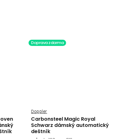
Doprava zdarma
Doppler
woven
Carbonsteel Magic Royal
ánský
Schwarz dámský automatický
štník
deštník