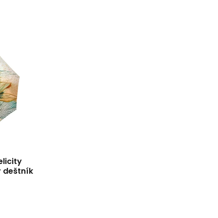
licity
 deštník