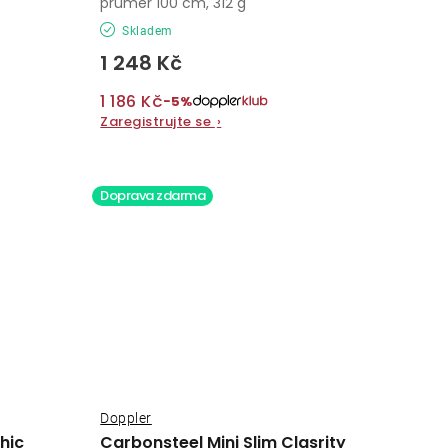
průměr 100 cm, 312 g
Skladem
1 248 Kč
1 186 Kč
−5%
Zaregistrujte se
›
Doprava zdarma
Doppler
hic
Carbonsteel Mini Slim Clasrity