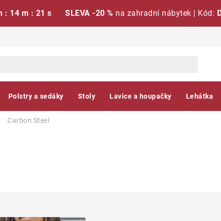
h : 14 m : 20 s
SLEVA -20 %
na zahradní nábytek | Kód:
Polstry a sedáky
Stoly
Lavice a houpačky
Lehátka
Carbon Steel