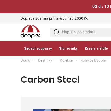
03 d : 13 
Přejít
Doprava zdarma při nákupu nad 2000 Kč
na
obsah
Sedací soupravy
Slunečníky
Křesla a židle
Domů
Deštníky
Kolekce
Kolekce Doppler
Carbon Steel