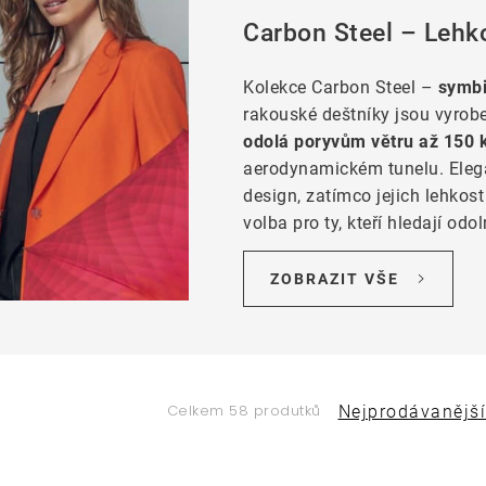
Carbon Steel – Lehko
Kolekce Carbon Steel –
symbi
rakouské deštníky jsou vyrobe
odolá poryvům větru až 150
aerodynamickém tunelu. Elega
design, zatímco jejich lehkost
volba pro ty, kteří hledají od
ZOBRAZIT VŠE
Ř
Celkem 58 produtků
Nejprodávanější
a
V