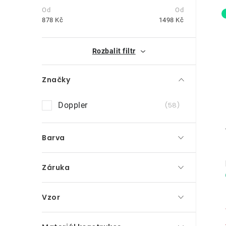
s
t
878
Kč
1498
Kč
r
i
Rozbalit filtr
a
n
Značky
n
Doppler
58
í
p
Barva
a
Záruka
n
e
Vzor
l