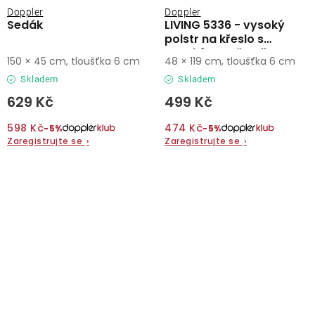
Doppler
Doppler
Sedák
LIVING 5336 - vysoký
polstr na křeslo s
vysokým opěradlem
150 × 45 cm, tloušťka 6 cm
48 × 119 cm, tloušťka 6 cm
Skladem
Skladem
629 Kč
499 Kč
598 Kč
474 Kč
−5%
−5%
Zaregistrujte se
›
Zaregistrujte se
›