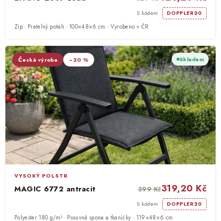
S kódem
DOPPLER20
Zip · Pratelný potah · 100×48×6 cm · Vyrobeno v ČR
Skladem
Česká výroba
−20 %
VYSOKÝ POLSTR
319,20 Kč
MAGIC 6772 antracit
399 Kč
S kódem
DOPPLER20
Polyester 180 g/m² · Posuvná spona a tkaničky · 119×48×6 cm