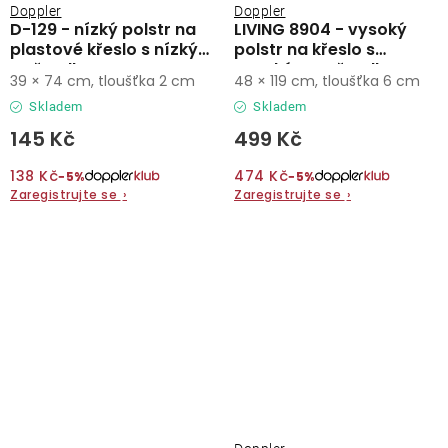
Doppler
Doppler
D-129 - nízký polstr na
LIVING 8904 - vysoký
plastové křeslo s nízkým
polstr na křeslo s
opěradlem
vysokým opěradlem
39 × 74 cm, tloušťka 2 cm
48 × 119 cm, tloušťka 6 cm
Skladem
Skladem
145 Kč
499 Kč
138 Kč
474 Kč
−5%
−5%
Zaregistrujte se
›
Zaregistrujte se
›