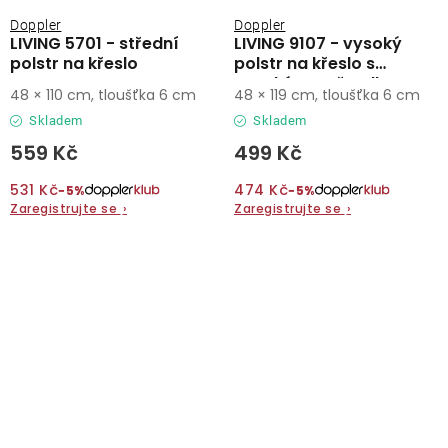
Doppler
Doppler
LIVING 5701 - střední
LIVING 9107 - vysoký
polstr na křeslo
polstr na křeslo s
vysokým opěradlem
48 × 110 cm, tloušťka 6 cm
48 × 119 cm, tloušťka 6 cm
Skladem
Skladem
559 Kč
499 Kč
531 Kč
474 Kč
−5%
−5%
Zaregistrujte se
›
Zaregistrujte se
›