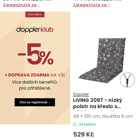
Zaregistrujte se
›
Zaregistrujte se
›
Doppler
LIVING 2097 - nízký
polstr na křeslo s
nízkým opěradlem
48 × 100 cm, tloušťka 6 cm
Skladem
529 Kč