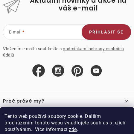
Aktuální novinky a akce na
váš e-mail
E-mail
PŘIHLÁSIT SE
Vložením e-mailu souhlasíte s
podmínkami ochrany osobních
údajů
Z
á
Proč právě my?
p
a
O nás
Důležité odkazy
Tento web používá soubory cookie. Dalším
Recenze
t
procházením tohoto webu vyjadřujete souhlas s jejich
Velkoobchod
í
používáním.. Více informací
zde
.
O nákupu
Vzorková prodejna