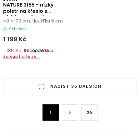
NATURE 3185 - nízký
polstr na křeslo s
nízkým opěradlem
48 × 100 cm, tloušťka 6 cm
Skladem
1 199 Kč
1 139 Kč
−5%
Zaregistrujte se
›
O
NAČÍST 36 DALŠÍCH
v
l
á
S
d
1
26
t
a
r
c
á
n
í