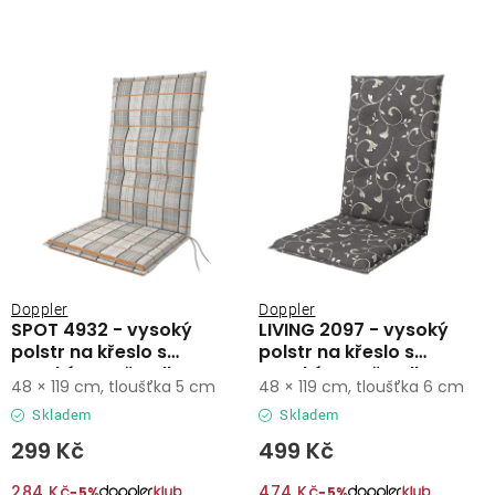
i
e
s
n
p
í
r
p
o
r
d
o
u
d
k
u
t
k
ů
t
ů
Doppler
Doppler
SPOT 4932 - vysoký
LIVING 2097 - vysoký
polstr na křeslo s
polstr na křeslo s
vysokým opěradlem
vysokým opěradlem
48 × 119 cm, tloušťka 5 cm
48 × 119 cm, tloušťka 6 cm
Skladem
Skladem
299 Kč
499 Kč
284 Kč
474 Kč
−5%
−5%