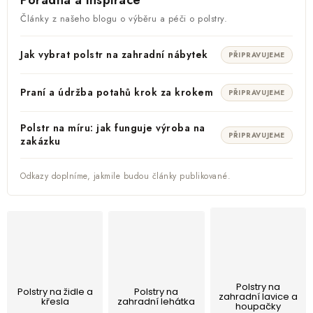
Poradna a inspirace
Články z našeho blogu o výběru a péči o polstry.
Jak vybrat polstr na zahradní nábytek
PŘIPRAVUJEME
Praní a údržba potahů krok za krokem
PŘIPRAVUJEME
Polstr na míru: jak funguje výroba na
PŘIPRAVUJEME
zakázku
Odkazy doplníme, jakmile budou články publikované.
Polstry na
Polstry na židle a
Polstry na
zahradní lavice a
křesla
zahradní lehátka
houpačky