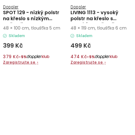
Doppler
Doppler
SPOT 129 - nízký polstr
LIVING 1113 - vysoký
na křeslo s nízkým
polstr na křeslo s
opěradlem
vysokým opěradlem
48 × 100 cm, tloušťka 5 cm
48 × 119 cm, tloušťka 6 cm
Skladem
Skladem
399 Kč
499 Kč
379 Kč
474 Kč
−5%
−5%
Zaregistrujte se
›
Zaregistrujte se
›