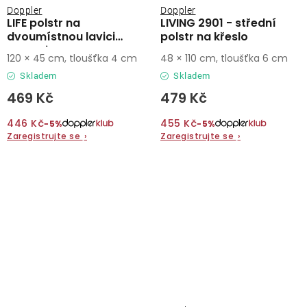
Doppler
Doppler
LIFE polstr na
LIVING 2901 - střední
dvoumístnou lavici
polstr na křeslo
antracit
120 × 45 cm, tloušťka 4 cm
48 × 110 cm, tloušťka 6 cm
Skladem
Skladem
469 Kč
479 Kč
446 Kč
455 Kč
−5%
−5%
Zaregistrujte se
›
Zaregistrujte se
›