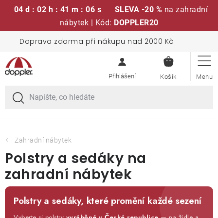
04 d : 02 h : 41 m : 05 s
SLEVA -20 %
na zahradní
nábytek | Kód:
DOPPLER20
Přejít
Doprava zdarma při nákupu nad 2000 Kč
Sedací soupravy
na
NÁKUPN
obsah
KOŠÍK
Slunečníky
Křesla a židle
Polstry a sedáky
Zahradní nábytek
Polstry a sedáky na
Stoly
zahradní nábytek
Lavice a houpačky
Polstry a sedáky, které promění každé sezení
Vyberte si polstry
vyráběné v České republice
— na
židle a