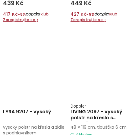
439 Kč
449 Kč
417 Kč
427 Kč
−5%
−5%
Zaregistrujte se
›
Zaregistrujte se
›
Doppler
LYRA 9207 - vysoký
LIVING 2097 - vysoký
polstr na křeslo s
vysokým opěradlem
vysoký polstr na křesla a židle
48 × 119 cm, tloušťka 6 cm
s podhlavníkem
Skladem