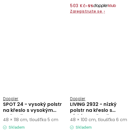
503 Kč
−5%
Zaregistrujte se
›
Doppler
Doppler
SPOT 24 - vysoký polstr
LIVING 2932 - nízký
na křeslo s vysokým
polstr na křeslo s
opěradlem
nízkým opěradlem
48 × 118 cm, tloušťka 5 cm
48 × 100 cm, tloušťka 6 cm
Skladem
Skladem