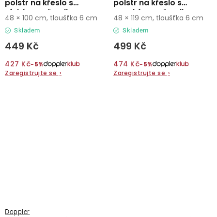
polstr na křeslo s
polstr na křeslo s
nízkým opěradlem
vysokým opěradlem
48 × 100 cm, tloušťka 6 cm
48 × 119 cm, tloušťka 6 cm
Skladem
Skladem
449 Kč
499 Kč
427 Kč
474 Kč
−5%
−5%
Zaregistrujte se
›
Zaregistrujte se
›
Doppler