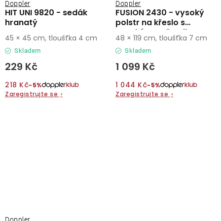
Doppler
Doppler
HIT UNI 9820 - sedák
FUSION 2430 - vysoký
hranatý
polstr na křeslo s
vysokým opěradlem
45 × 45 cm, tloušťka 4 cm
48 × 119 cm, tloušťka 7 cm
Skladem
Skladem
229 Kč
1 099 Kč
218 Kč
1 044 Kč
−5%
−5%
Zaregistrujte se
›
Zaregistrujte se
›
Doppler