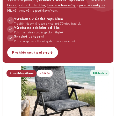
Lehátka
křesla
,
zahradní lehátka
,
lavice a houpačky
i
paletový nábytek
.
Nízké, vysoké i s podhlavníkem.
Doplňky
Vyrobeno v České republice
Tradiční český výrobce s více než 70letou tradicí.
Výroba na zakázku od 1 ks
Polstr na míru i pro atypický nábytek.
Deštníky
Snadné uchycení
Posuvná spona a tkaničky drží polstr na místě.
Gastro produkty
Prohlédnout polstry
Kolekce
Skladem
S podhlavníkem
−20 %
Prodávané značky
Klub výhod
Naše katalogy