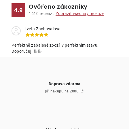
k
p
Ověřeno zákazníky
4.9
o
r
1610
recenzí.
Zobrazit všechny recenze
v
v
á
k
Iveta Zachovalova
n
y
í
v
Perfektně zabalené zboží, v perfektním stavu.
ý
Doporučuji 👍👍
p
i
s
u
Doprava zdarma
při nákupu na 2000 Kč