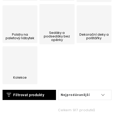
Sedáky a
Polstry na
Dekorační deky a
podsedáky bez
paletový nábytek
polštářky
opěrky
Kolekce
V
Ř
Filtrovat produkty
Nejprodávanější
ý
a
p
z
Celkem 917 produtků