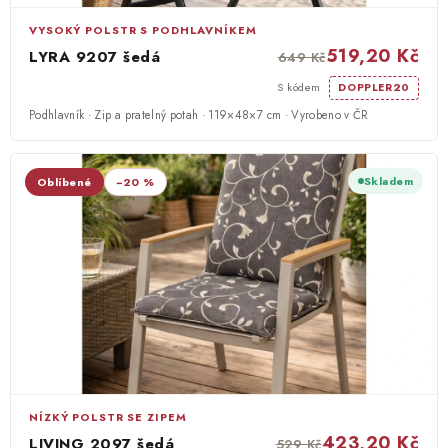
VYSOKÝ POLSTR S PODHLAVNÍKEM
O nás
519,20 Kč
LYRA 9207 šedá
649 Kč
S kódem
DOPPLER20
Kontakty
Podhlavník · Zip a pratelný potah · 119×48×7 cm · Vyrobeno v ČR
Skladem
Oblíbené
−20 %
NÍZKÝ POLSTR SE ZIPEM
423,20 Kč
LIVING 2097 šedá
529 Kč