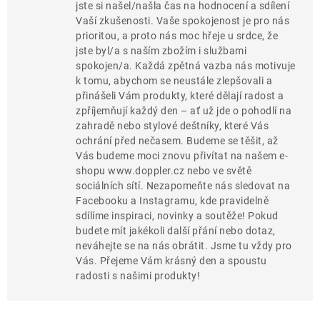
jste si našel/našla čas na hodnocení a sdílení
Vaší zkušenosti. Vaše spokojenost je pro nás
prioritou, a proto nás moc hřeje u srdce, že
jste byl/a s naším zbožím i službami
spokojen/a. Každá zpětná vazba nás motivuje
k tomu, abychom se neustále zlepšovali a
přinášeli Vám produkty, které dělají radost a
zpříjemňují každý den – ať už jde o pohodlí na
zahradě nebo stylové deštníky, které Vás
ochrání před nečasem. Budeme se těšit, až
Vás budeme moci znovu přivítat na našem e-
shopu www.doppler.cz nebo ve světě
sociálních sítí. Nezapomeňte nás sledovat na
Facebooku a Instagramu, kde pravidelně
sdílíme inspiraci, novinky a soutěže! Pokud
budete mít jakékoli další přání nebo dotaz,
neváhejte se na nás obrátit. Jsme tu vždy pro
Vás. Přejeme Vám krásný den a spoustu
radosti s našimi produkty!