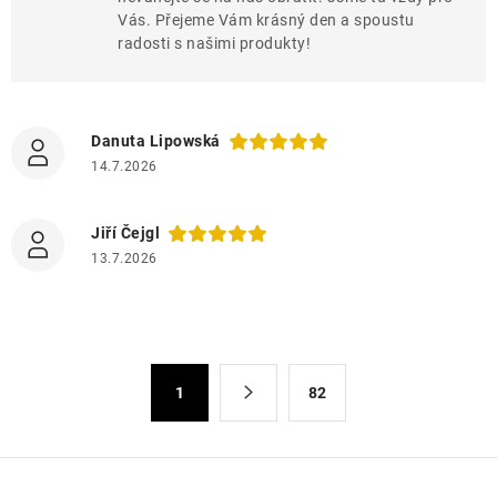
Vás. Přejeme Vám krásný den a spoustu
radosti s našimi produkty!
Danuta Lipowská
14.7.2026
Jiří Čejgl
13.7.2026
O
S
1
82
t
v
r
l
á
á
n
d