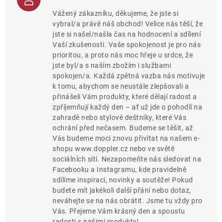
Vážený zákazníku, děkujeme, že jste si
vybral/a právě náš obchod! Velice nás těší, že
jste si našel/našla čas na hodnocení a sdílení
Vaší zkušenosti. Vaše spokojenost je pro nás
prioritou, a proto nás moc hřeje u srdce, že
jste byl/a s naším zbožím i službami
spokojen/a. Každá zpětná vazba nás motivuje
k tomu, abychom se neustále zlepšovali a
přinášeli Vám produkty, které dělají radost a
zpříjemňují každý den – ať už jde o pohodlí na
zahradě nebo stylové deštníky, které Vás
ochrání před nečasem. Budeme se těšit, až
Vás budeme moci znovu přivítat na našem e-
shopu www.doppler.cz nebo ve světě
sociálních sítí. Nezapomeňte nás sledovat na
Facebooku a Instagramu, kde pravidelně
sdílíme inspiraci, novinky a soutěže! Pokud
budete mít jakékoli další přání nebo dotaz,
neváhejte se na nás obrátit. Jsme tu vždy pro
Vás. Přejeme Vám krásný den a spoustu
radosti s našimi produkty!