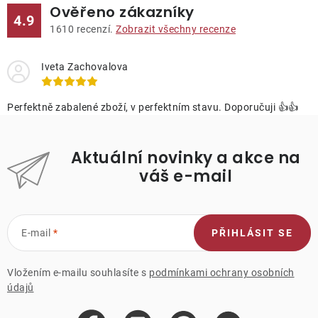
k
Ověřeno zákazníky
a
4.9
o
c
1610
recenzí.
Zobrazit všechny recenze
v
í
á
p
Iveta Zachovalova
n
r
í
v
Perfektně zabalené zboží, v perfektním stavu. Doporučuji 👍👍
k
y
Aktuální novinky a akce na
v
váš e-mail
ý
p
i
s
E-mail
PŘIHLÁSIT SE
u
Vložením e-mailu souhlasíte s
podmínkami ochrany osobních
údajů