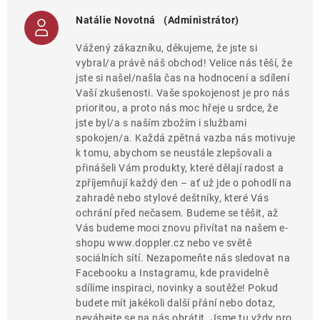
Natálie Novotná
(Administrátor)
Vážený zákazníku, děkujeme, že jste si
vybral/a právě náš obchod! Velice nás těší, že
jste si našel/našla čas na hodnocení a sdílení
Vaší zkušenosti. Vaše spokojenost je pro nás
prioritou, a proto nás moc hřeje u srdce, že
jste byl/a s naším zbožím i službami
spokojen/a. Každá zpětná vazba nás motivuje
k tomu, abychom se neustále zlepšovali a
přinášeli Vám produkty, které dělají radost a
zpříjemňují každý den – ať už jde o pohodlí na
zahradě nebo stylové deštníky, které Vás
ochrání před nečasem. Budeme se těšit, až
Vás budeme moci znovu přivítat na našem e-
shopu www.doppler.cz nebo ve světě
sociálních sítí. Nezapomeňte nás sledovat na
Facebooku a Instagramu, kde pravidelně
sdílíme inspiraci, novinky a soutěže! Pokud
budete mít jakékoli další přání nebo dotaz,
neváhejte se na nás obrátit. Jsme tu vždy pro