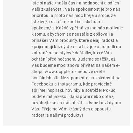
jste si našel/našla čas na hodnocení a sdílení
Vaší zkušenosti. Vaše spokojenost je pro nás
prioritou, a proto nás moc hřeje u srdce, že
jste byl/a s naším zbožím i službami
spokojen/a. Každá zpětná vazba nás motivuje
k tomu, abychom se neustále zlepšovali a
přinášeli Vám produkty, které dělají radost a
zpříjemňují každý den – ať už jde o pohodlí na
zahradě nebo stylové deštníky, které Vás
ochrání před nečasem. Budeme se těšit, až
Vás budeme moci znovu přivítat na našem e-
shopu www.doppler.cz nebo ve světě
sociálních sítí. Nezapomeňte nás sledovat na
Facebooku a Instagramu, kde pravidelně
sdílíme inspiraci, novinky a soutěže! Pokud
budete mít jakékoli další přání nebo dotaz,
neváhejte se na nás obrátit. Jsme tu vždy pro
Vás. Přejeme Vám krásný den a spoustu
radosti s našimi produkty!