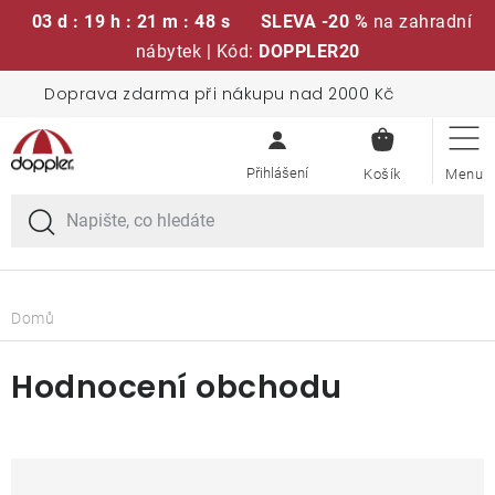
03 d : 19 h : 21 m : 47 s
SLEVA -20 %
na zahradní
nábytek | Kód:
DOPPLER20
Přejít
Doprava zdarma při nákupu nad 2000 Kč
Sedací soupravy
na
NÁKUPN
obsah
KOŠÍK
Slunečníky
Křesla a židle
Polstry a sedáky
Domů
Stoly
V
Hodnocení obchodu
ý
p
Lavice a houpačky
i