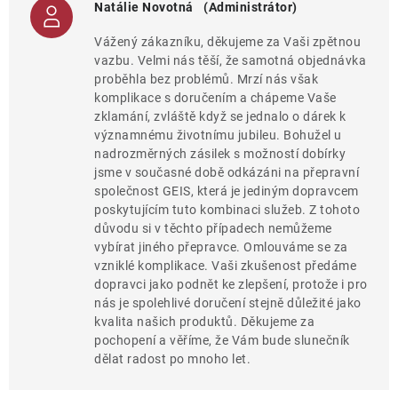
Natálie Novotná
(Administrátor)
Vážený zákazníku, děkujeme za Vaši zpětnou
vazbu. Velmi nás těší, že samotná objednávka
proběhla bez problémů. Mrzí nás však
komplikace s doručením a chápeme Vaše
zklamání, zvláště když se jednalo o dárek k
významnému životnímu jubileu. Bohužel u
nadrozměrných zásilek s možností dobírky
jsme v současné době odkázáni na přepravní
společnost GEIS, která je jediným dopravcem
poskytujícím tuto kombinaci služeb. Z tohoto
důvodu si v těchto případech nemůžeme
vybírat jiného přepravce. Omlouváme se za
vzniklé komplikace. Vaši zkušenost předáme
dopravci jako podnět ke zlepšení, protože i pro
nás je spolehlivé doručení stejně důležité jako
kvalita našich produktů. Děkujeme za
pochopení a věříme, že Vám bude slunečník
dělat radost po mnoho let.