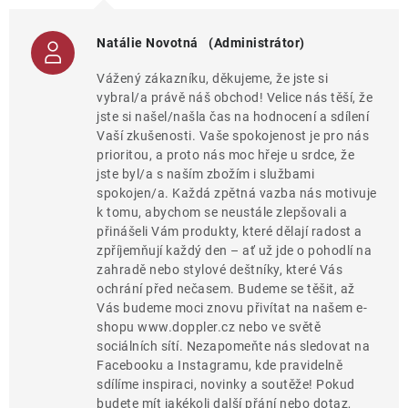
Natálie Novotná
(Administrátor)
Vážený zákazníku, děkujeme, že jste si
vybral/a právě náš obchod! Velice nás těší, že
jste si našel/našla čas na hodnocení a sdílení
Vaší zkušenosti. Vaše spokojenost je pro nás
prioritou, a proto nás moc hřeje u srdce, že
jste byl/a s naším zbožím i službami
spokojen/a. Každá zpětná vazba nás motivuje
k tomu, abychom se neustále zlepšovali a
přinášeli Vám produkty, které dělají radost a
zpříjemňují každý den – ať už jde o pohodlí na
zahradě nebo stylové deštníky, které Vás
ochrání před nečasem. Budeme se těšit, až
Vás budeme moci znovu přivítat na našem e-
shopu www.doppler.cz nebo ve světě
sociálních sítí. Nezapomeňte nás sledovat na
Facebooku a Instagramu, kde pravidelně
sdílíme inspiraci, novinky a soutěže! Pokud
budete mít jakékoli další přání nebo dotaz,