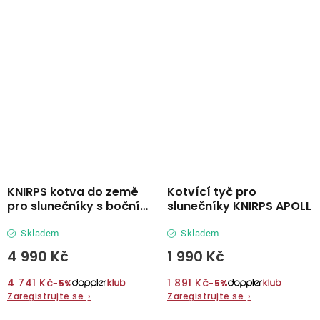
KNIRPS kotva do země
Kotvící tyč pro
pro slunečníky s boční
slunečníky KNIRPS APOLL
nohou
Skladem
Skladem
4 990 Kč
1 990 Kč
4 741 Kč
1 891 Kč
−5%
−5%
Zaregistrujte se
›
Zaregistrujte se
›