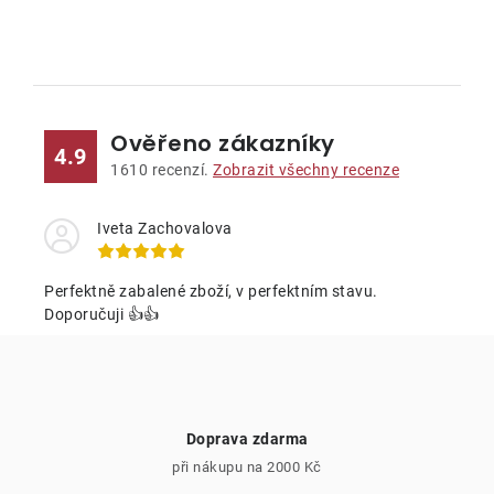
O
v
l
Ověřeno zákazníky
á
4.9
d
1610
recenzí.
Zobrazit všechny recenze
a
c
Iveta Zachovalova
í
p
Perfektně zabalené zboží, v perfektním stavu.
r
Doporučuji 👍👍
v
k
y
v
Doprava zdarma
ý
při nákupu na 2000 Kč
p