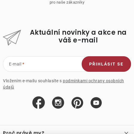
pro naše zákazníky
Aktuální novinky a akce na
váš e-mail
E-mail
PŘIHLÁSIT SE
Vložením e-mailu souhlasíte s
podmínkami ochrany osobních
údajů
Z
á
Proč právě my?