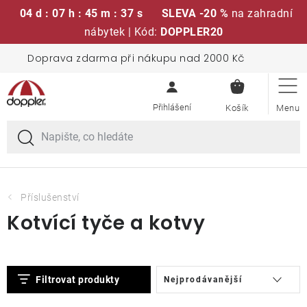
04 d : 07 h : 45 m : 36 s
SLEVA -20 %
na zahradní
nábytek | Kód:
DOPPLER20
Přejít
Doprava zdarma při nákupu nad 2000 Kč
Sedací soupravy
na
NÁKUPN
obsah
KOŠÍK
Slunečníky
Křesla a židle
Polstry a sedáky
Příslušenství
Kotvící tyče a kotvy
Stoly
V
Ř
Lavice a houpačky
Filtrovat produkty
Nejprodávanější
ý
a