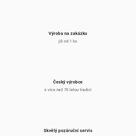
i
s
u
Výroba na zakázku
již od 1 ks
Český výrobce
s více než 70 letou tradicí
Skvělý pozáruční servis