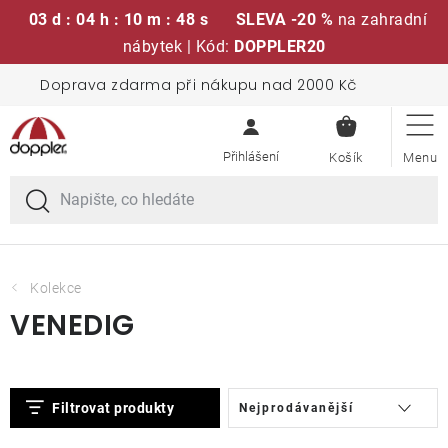
03 d : 04 h : 10 m : 48 s
SLEVA -20 %
na zahradní
nábytek | Kód:
DOPPLER20
Přejít
Doprava zdarma při nákupu nad 2000 Kč
Sedací soupravy
na
NÁKUPN
obsah
KOŠÍK
Slunečníky
Křesla a židle
Polstry a sedáky
Kolekce
VENEDIG
Stoly
V
Ř
Lavice a houpačky
Filtrovat produkty
Nejprodávanější
ý
a