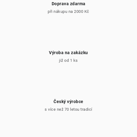
v
Doprava zdarma
ý
při nákupu na 2000 Kč
p
i
s
u
Výroba na zakázku
již od 1 ks
Český výrobce
s více než 70 letou tradicí