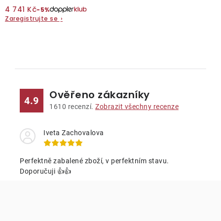
4 741 Kč
−5%
Zaregistrujte se
O nás
›
Kontakty
O
v
l
Ověřeno zákazníky
á
4.9
d
1610
recenzí.
Zobrazit všechny recenze
a
c
Iveta Zachovalova
í
p
Perfektně zabalené zboží, v perfektním stavu.
r
Doporučuji 👍👍
v
k
y