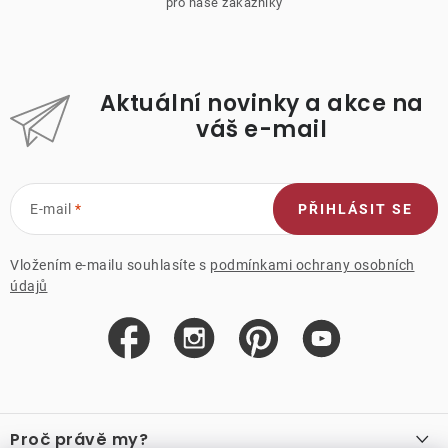
pro naše zákazníky
Aktuální novinky a akce na
váš e-mail
E-mail
PŘIHLÁSIT SE
Vložením e-mailu souhlasíte s
podmínkami ochrany osobních
údajů
Z
á
Proč právě my?