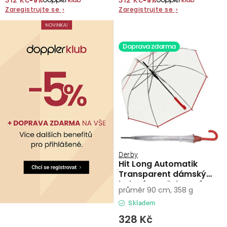
312 Kč
312 Kč
−5%
−5%
Zaregistrujte se
›
Zaregistrujte se
›
O nás
Kontakty
Doprava zdarma
Derby
Hit Long Automatik
Transparent dámský
holový vystřelovací
průměr 90 cm, 358 g
deštník
Skladem
328 Kč