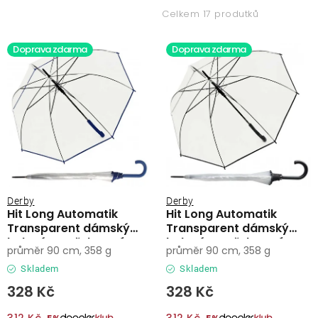
p
z
Lehátka
Celkem 17 produtků
i
e
s
n
Doprava zdarma
Doprava zdarma
Doplňky
p
í
r
p
Deštníky
o
r
d
o
Gastro produkty
u
d
k
u
Kolekce
t
k
ů
t
Derby
Derby
Hit Long Automatik
Hit Long Automatik
ů
Prodávané značky
Transparent dámský
Transparent dámský
holový vystřelovací
holový vystřelovací
průměr 90 cm, 358 g
průměr 90 cm, 358 g
deštník
deštník
Klub výhod
Skladem
Skladem
328 Kč
328 Kč
Naše katalogy