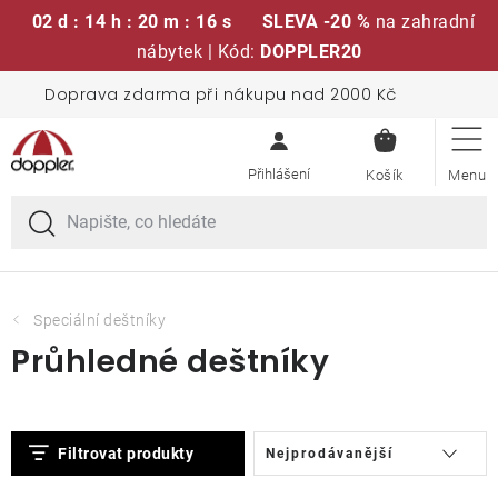
02 d : 14 h : 20 m : 15 s
SLEVA -20 %
na zahradní
nábytek | Kód:
DOPPLER20
Přejít
Doprava zdarma při nákupu nad 2000 Kč
Sedací soupravy
na
NÁKUPN
obsah
KOŠÍK
Slunečníky
Křesla a židle
Polstry a sedáky
Speciální deštníky
Průhledné deštníky
Stoly
V
Ř
Lavice a houpačky
Filtrovat produkty
Nejprodávanější
ý
a