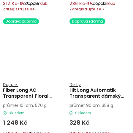
312 Kč
236 Kč
−5%
−5%
Zaregistrujte se
›
Zaregistrujte se
›
Doprava zdarma
Doprava zdarma
Doppler
Derby
Fiber Long AC
Hit Long Automatik
Transparent Floral
Transparent dámský
Dreams dámský holový
holový vystřelovací
průměr 101 cm, 570 g
průměr 90 cm, 358 g
vystřelovací deštník
deštník
Skladem
Skladem
1 248 Kč
328 Kč