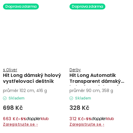
Doprava zdarma
Doprava zdarma
s.Oliver
Derby
Hit Long dámský holový
Hit Long Automatik
vystřelovací deštník
Transparent dámský
holový vystřelovací
průměr 102 cm, 416 g
průměr 90 cm, 358 g
deštník
Skladem
Skladem
698 Kč
328 Kč
663 Kč
312 Kč
−5%
−5%
Zaregistrujte se
›
Zaregistrujte se
›