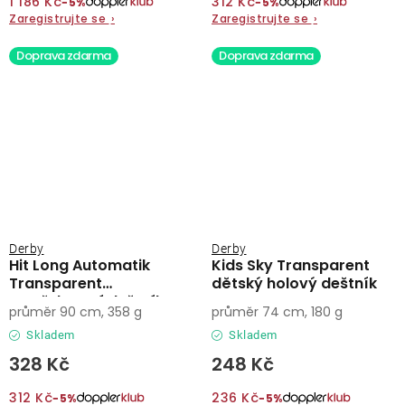
1 186 Kč
312 Kč
−5%
−5%
Zaregistrujte se
›
Zaregistrujte se
›
Doprava zdarma
Doprava zdarma
Derby
Derby
Hit Long Automatik
Kids Sky Transparent
Transparent
dětský holový deštník
vystřelovací deštník
průměr 90 cm, 358 g
průměr 74 cm, 180 g
Skladem
Skladem
328 Kč
248 Kč
312 Kč
236 Kč
−5%
−5%