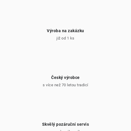
i
s
u
Výroba na zakázku
již od 1 ks
Český výrobce
s více než 70 letou tradicí
Skvělý pozáruční servis