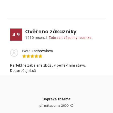
O
v
l
Ověřeno zákazníky
á
4.9
d
1610
recenzí.
Zobrazit všechny recenze
a
c
Iveta Zachovalova
í
p
Perfektně zabalené zboží, v perfektním stavu.
r
Doporučuji 👍👍
v
k
y
v
Doprava zdarma
ý
při nákupu na 2000 Kč
p