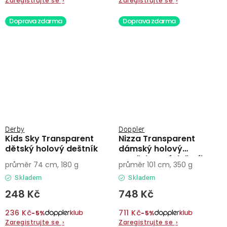
Zaregistrujte se
›
Zaregistrujte se
›
Doprava zdarma
Doprava zdarma
Derby
Doppler
Kids Sky Transparent
Nizza Transparent
dětský holový deštník
dámský holový
vystřelovací deštník
průměr 74 cm, 180 g
průměr 101 cm, 350 g
Skladem
Skladem
248 Kč
748 Kč
236 Kč
711 Kč
−5%
−5%
Zaregistrujte se
›
Zaregistrujte se
›