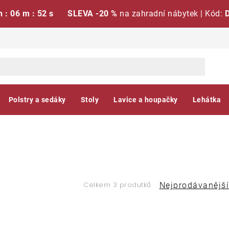
h : 06 m : 52 s
SLEVA -20 %
na zahradní nábytek | Kód:
Polstry a sedáky
Stoly
Lavice a houpačky
Lehátka
Ř
Celkem 3 produtků
Nejprodávanější
a
V
z