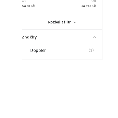
t
5490
Kč
34990
Kč
r
i
Rozbalit filtr
a
n
Značky
n
Doppler
3
í
p
a
n
e
l