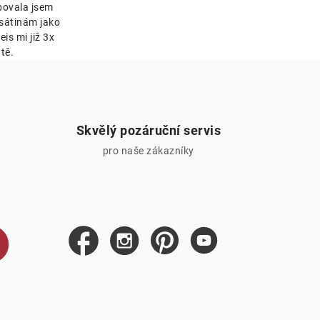
bovala jsem
esátinám jako
is mi již 3x
tě.
Skvělý pozáruční servis
pro naše zákazníky