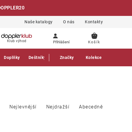
DOPPLER20
Naše katalogy
O nás
Kontakty
NÁKUPNÍ
Klub výhod
Přihlášení
KOŠÍK
Doplňky
Deštníky
Gastro produkty
Značky
Kolekce
Nejlevnější
Nejdražší
Abecedně