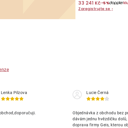
33 241 Kč
−5%
Zaregistrujte se
›
O
v
á
enze
d
a
Lenka Pilzova
Lucie Černá
c
obchod,doporučuji.
Objednávka z obchodu bez p
p
dávám jednu hvězdičku dolů,
doprava firmy Geis, kterou o