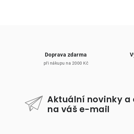
Doprava zdarma
V
při nákupu na 2000 Kč
i
Aktuální novinky a
na váš e-mail
Z