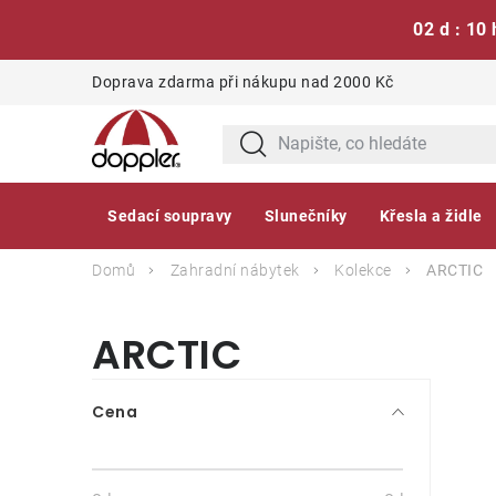
02 d : 10 
Přejít
Doprava zdarma při nákupu nad 2000 Kč
na
obsah
Sedací soupravy
Slunečníky
Křesla a židle
Domů
Zahradní nábytek
Kolekce
ARCTIC
ARCTIC
P
Cena
o
s