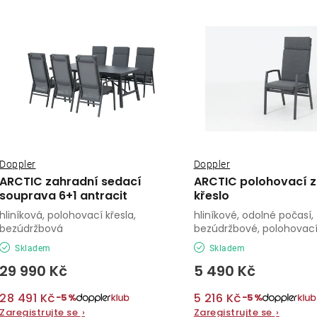
ý
e
p
n
í
s
p
p
r
r
o
o
Doppler
Doppler
d
ARCTIC zahradní sedací
ARCTIC polohovací 
d
souprava 6+1 antracit
křeslo
u
hliníková, polohovací křesla,
hliníkové, odolné počasí,
u
k
bezúdržbová
bezúdržbové, polohovac
k
Skladem
Skladem
t
29 990 Kč
5 490 Kč
t
ů
ů
28 491 Kč
5 216 Kč
−5%
−5%
Zaregistrujte se
›
Zaregistrujte se
›