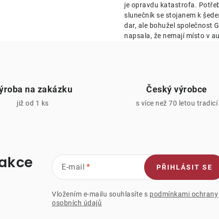
je opravdu katastrofa. Potře
v
slunečník se stojanem k ṣ̌ed
k
dar, ale bohužel společnost Ge
napsala, že nemají místo v au
y
v
ý
ýroba na zakázku
Český výrobce
p
již od 1 ks
s více než 70 letou tradicí
s
u
 akce
E-mail
PŘIHLÁSIT SE
Vložením e-mailu souhlasíte s
podmínkami ochrany
osobních údajů