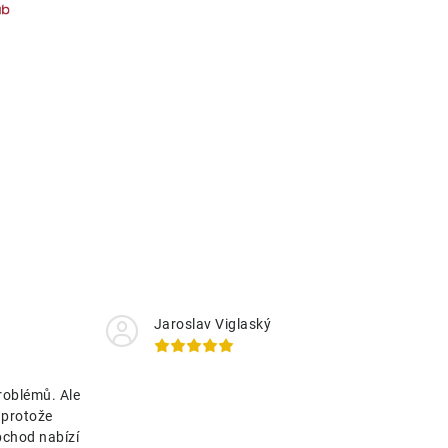
Jaroslav Viglaský
roblémů. Ale
 protože
bchod nabízí