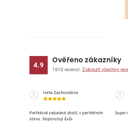
Ověřeno zákazníky
l
4.9
1610
recenzí.
Zobrazit všechny rec
Iveta Zachovalova
í
Perfektně zabalené zboží, v perfektním
Super 
stavu. Doporučuji 👍👍
r