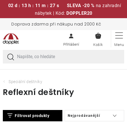
02 d : 13 h : 11 m : 26 s
SLEVA -20 %
na zahradní
nábytek | Kód:
DOPPLER20
Přejít
Doprava zdarma při nákupu nad 2000 Kč
Sedací soupravy
na
NÁKUPN
obsah
KOŠÍK
Slunečníky
Křesla a židle
Polstry a sedáky
Speciální deštníky
Reflexní deštníky
Stoly
V
Ř
Lavice a houpačky
Filtrovat produkty
Nejprodávanější
ý
a