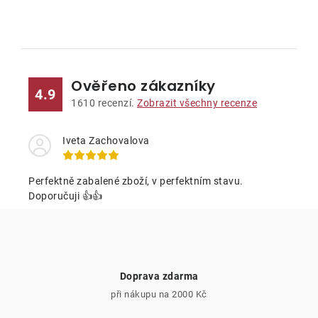
O
v
l
Ověřeno zákazníky
á
4.9
d
1610
recenzí.
Zobrazit všechny recenze
a
c
Iveta Zachovalova
í
p
Perfektně zabalené zboží, v perfektním stavu.
r
Doporučuji 👍👍
v
k
y
v
Doprava zdarma
ý
při nákupu na 2000 Kč
p