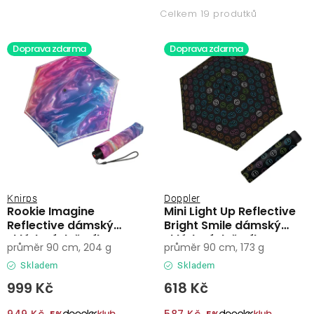
p
z
Lehátka
Celkem 19 produtků
i
e
s
n
Doprava zdarma
Doprava zdarma
Doplňky
p
í
r
p
Deštníky
o
r
d
o
Gastro produkty
u
d
k
u
Kolekce
t
k
ů
t
Knirps
Doppler
Rookie Imagine
Mini Light Up Reflective
ů
Prodávané značky
Reflective dámský
Bright Smile dámský
skládací deštník
skládací deštník
průměr 90 cm, 204 g
průměr 90 cm, 173 g
Klub výhod
Skladem
Skladem
999 Kč
618 Kč
Naše katalogy