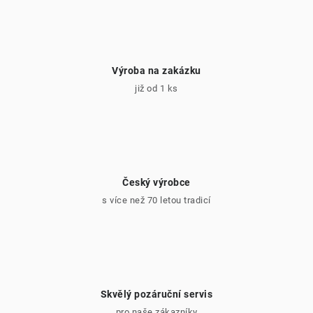
i
s
u
Výroba na zakázku
již od 1 ks
Český výrobce
s více než 70 letou tradicí
Skvělý pozáruční servis
pro naše zákazníky