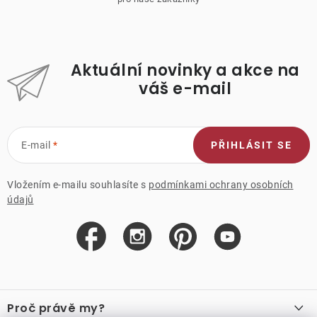
Aktuální novinky a akce na
váš e-mail
E-mail
PŘIHLÁSIT SE
Vložením e-mailu souhlasíte s
podmínkami ochrany osobních
údajů
Z
á
Proč právě my?
p