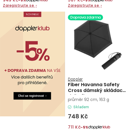
949 Kč
587 Kč
−5%
−5%
Zaregistrujte se
›
Zaregistrujte se
›
O nás
Doprava zdarma
Kontakty
Doppler
Fiber Havanna Safety
Cross dámský skládací
deštník
průměr 92 cm, 163 g
Skladem
748 Kč
711 Kč
−5%