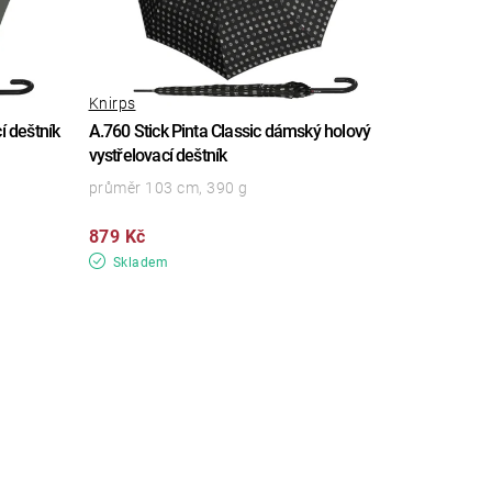
Knirps
í deštník
A.760 Stick Pinta Classic dámský holový
vystřelovací deštník
průměr 103 cm, 390 g
879 Kč
Skladem