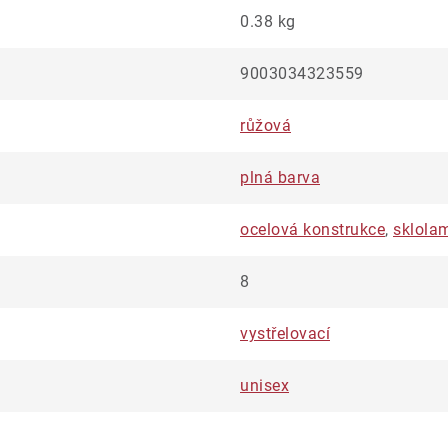
0.38 kg
9003034323559
růžová
plná barva
ocelová konstrukce
,
sklola
8
vystřelovací
unisex