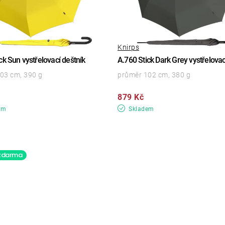
Knirps
ck Sun vystřelovací deštník
A.760 Stick Dark Grey vystřelovac
03 cm, 390 g
průměr 102 cm, 380 g
879 Kč
em
Skladem
zdarma