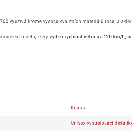
60 využívá kromě vysoce kvalitních materiálů (ocel a sklola
namickém tunelu, který
vydrží rychlost větru až 120 km/h, a
Knirps
Unisex vystřelovací deštník