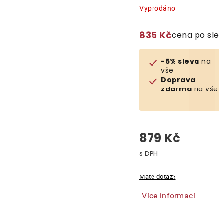
Vyprodáno
835 Kč
cena po sl
-5% sleva
na
vše
Doprava
zdarma
na vše
879 Kč
Měrná cena:
Mate dotaz?
Více informací