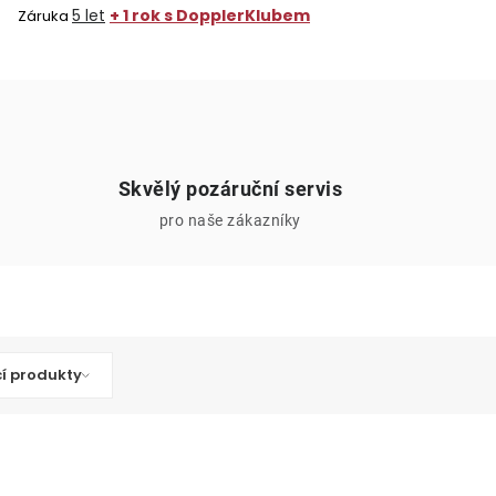
5 let
+ 1 rok s DopplerKlubem
Záruka
Skvělý pozáruční servis
pro naše zákazníky
cí produkty