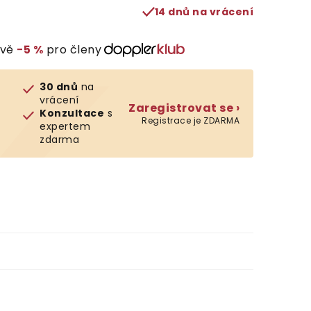
14 dnů na vrácení
evě
−5 %
pro členy
30 dnů
na
vrácení
Zaregistrovat se ›
Konzultace
s
Registrace je ZDARMA
expertem
zdarma