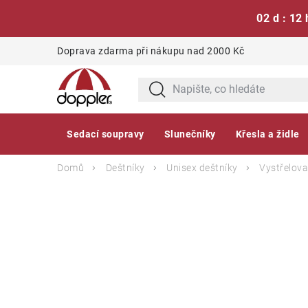
02 d : 12 
Přejít
Doprava zdarma při nákupu nad 2000 Kč
na
obsah
Sedací soupravy
Slunečníky
Křesla a židle
Domů
Deštníky
Unisex deštníky
Vystřelova