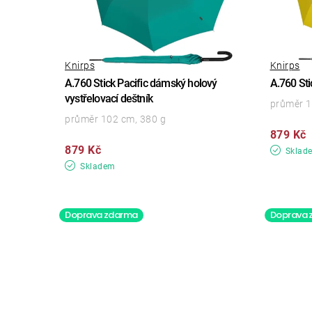
Knirps
Knirps
A.760 Stick Pacific dámský holový
A.760 Sti
vystřelovací deštník
průměr 1
průměr 102 cm, 380 g
879 Kč
879 Kč
Sklad
Skladem
Doprava zdarma
Doprava 