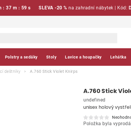
h : 37 m : 58 s
SLEVA -20 %
na zahradní nábytek | Kód:
Polstry a sedáky
Stoly
Lavice a houpačky
Lehátka
cí deštníky
A.760 Stick Violet
Knirps
A.760 Stick Viol
undefined
unisex holový vystře
Neohodn
Položka byla vyprod