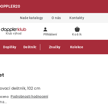
DOPPLER20
Naše katalogy
O nás
Kontakty
NÁKUPNÍ
Klub výhod
Přihlášení
KOŠÍK
Doplňky
Deštníky
Gastro produkty
Značky
Kolekce
et
lovací deštník, 102 cm
Podrobnosti hodnocení
oceno
ána…