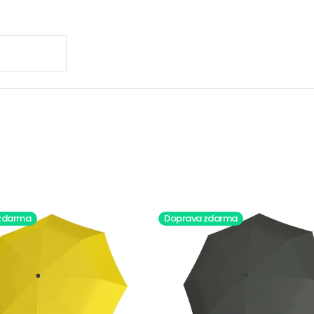
.
zdarma
Doprava zdarma