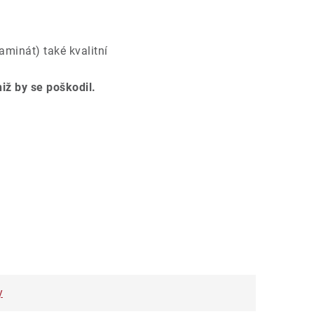
minát) také kvalitní
niž by se poškodil.
y