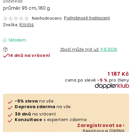
undefined
Lehátka
průměr 95 cm, 180 g
Podrobnosti hodnocení
Neohodnoceno
Doplňky
Knirps
Značka:
Deštníky
Skladem
11.8.2026
14 dnů na vrácení
Gastro produkty
1 187 Kč
Kolekce
cena po slevě
−5 %
pro členy
Prodávané značky
-5% sleva
na vše
Doprava zdarma
na vše
Klub výhod
30 dnů
na vrácení
Konzultace
s expertem zdarma
Zaregistrovat se ›
Naše katalogy
Registrace je ZDARMA