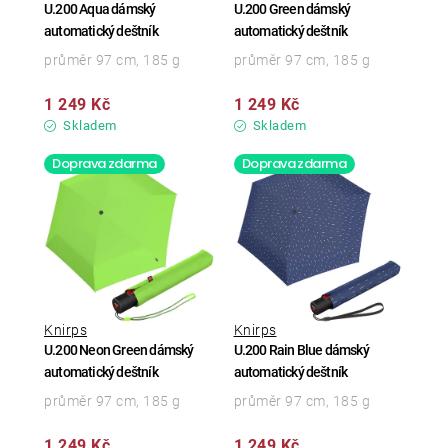
U.200 Aqua dámský
U.200 Green dámský
automatický deštník
automatický deštník
průměr 97 cm, 185 g
průměr 97 cm, 185 g
1 249 Kč
1 249 Kč
Skladem
Skladem
Doprava zdarma
Doprava zdarma
Knirps
Knirps
U.200 Neon Green dámský
U.200 Rain Blue dámský
automatický deštník
automatický deštník
průměr 97 cm, 185 g
průměr 97 cm, 185 g
1 249 Kč
1 249 Kč