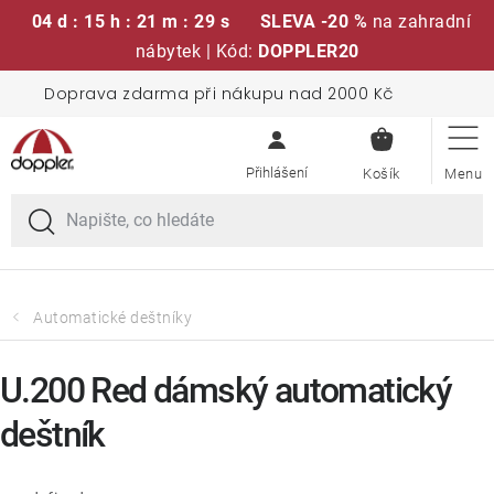
04 d : 15 h : 21 m : 28 s
SLEVA -20 %
na zahradní
nábytek | Kód:
DOPPLER20
Přejít
Doprava zdarma při nákupu nad 2000 Kč
Sedací soupravy
na
NÁKUPN
obsah
KOŠÍK
Slunečníky
Křesla a židle
Polstry a sedáky
Automatické deštníky
Stoly
U.200 Red dámský automatický
deštník
Lavice a houpačky