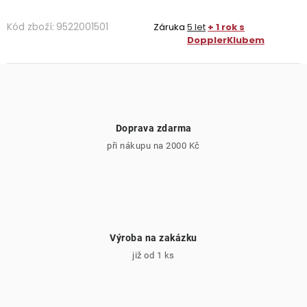
Kód zboží:
9522001501
Záruka
5 let
+ 1 rok s
DopplerKlubem
Doprava zdarma
při nákupu na 2000 Kč
Výroba na zakázku
již od 1 ks