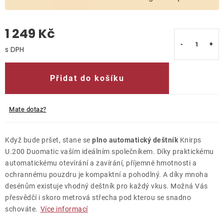
O nás
1 249 Kč
Kontakty
Měrná cena:
Přidat do košíku
Mate dotaz?
Když bude pršet, stane se
plno automatický deštník
Knirps
U.200 Duomatic vaším ideálním společníkem. Díky praktickému
automatickému otevírání a zavírání, příjemné hmotnosti a
ochrannému pouzdru je kompaktní a pohodlný. A díky mnoha
desénům existuje vhodný deštník pro každý vkus. Možná Vás
přesvědčí i skoro metrová střecha pod kterou se snadno
schováte.
Více informací