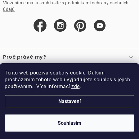
Vložením e-mailu souhlasíte s
podmínkami ochrany osobních
údajů
Z
á
Proč právě my?
p
a
O nás
Důležité odkazy
Tento web používá soubory cookie. Dalším
Recenze
t
procházením tohoto webu vyjadřujete souhlas s jejich
Velkoobchod
í
používáním.. Více informací
zde
.
O nákupu
Vzorková prodejna
Vrácení a reklamace
Kontakty
Nastavení
Kontakty
Obchodní podmínky
Kariéra
Podmínky věrnostního programu
Blog
Doppler CZ spol. s.r.o.,
Doppler klub
Trocnovská 70, 374 01
Souhlasím
Copyright 2026
DOPPLER CZ spol. s r.o.
. Všechna práva vyhrazena.
Trhové Sviny
Kolekce
Vytvořil Shoptet
Upravil ROIMARK