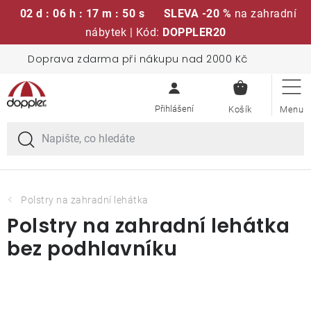
02 d : 06 h : 17 m : 50 s
SLEVA -20 %
na zahradní
nábytek | Kód:
DOPPLER20
Přejít
Doprava zdarma při nákupu nad 2000 Kč
Sedací soupravy
na
NÁKUPN
obsah
KOŠÍK
Slunečníky
Křesla a židle
Polstry a sedáky
Polstry na zahradní lehátka
Polstry na zahradní lehátka
Stoly
bez podhlavníku
Lavice a houpačky