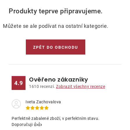
Lehátka
Produkty teprve připravujeme.
Doplňky
Můžete se ale podívat na ostatní kategorie.
Deštníky
ZPĚT DO OBCHODU
Gastro produkty
Kolekce
Ověřeno zákazníky
4.9
1610
recenzí.
Zobrazit všechny recenze
Prodávané značky
Iveta Zachovalova
Klub výhod
Perfektně zabalené zboží, v perfektním stavu.
Doporučuji 👍👍
Naše katalogy