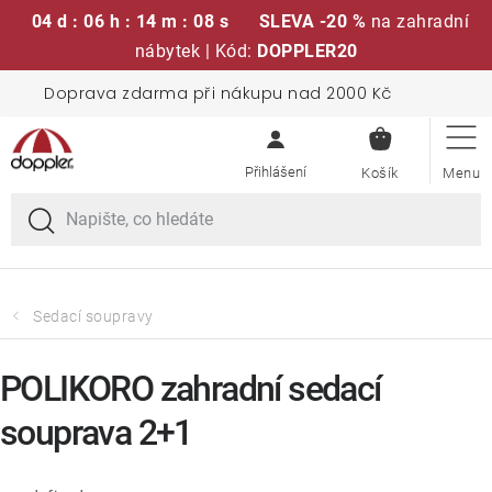
04 d : 06 h : 14 m : 08 s
SLEVA -20 %
na zahradní
nábytek | Kód:
DOPPLER20
Přejít
Doprava zdarma při nákupu nad 2000 Kč
Sedací soupravy
na
NÁKUPN
obsah
KOŠÍK
Slunečníky
Křesla a židle
Polstry a sedáky
Sedací soupravy
Stoly
POLIKORO zahradní sedací
souprava 2+1
Lavice a houpačky