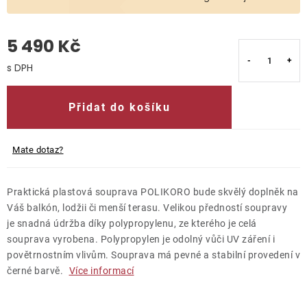
O nás
5 490 Kč
Kontakty
Měrná cena:
Přidat do košíku
Mate dotaz?
Praktická plastová souprava POLIKORO bude skvělý doplněk na
Váš balkón, lodžii či menší terasu. Velikou předností soupravy
je snadná údržba díky polypropylenu, ze kterého je celá
souprava vyrobena. Polypropylen je odolný vůči UV záření i
povětrnostním vlivům. Souprava má pevné a stabilní provedení v
černé barvě.
Více informací