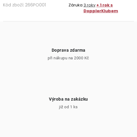
Kód zboží:
266PO001
Záruka
3 roky
+ 1 rok s
DopplerKlubem
Doprava zdarma
při nákupu na 2000 Kč
Výroba na zakázku
již od 1 ks