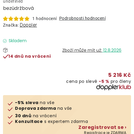
undefined
Lehátka
bezúdržbová
Podrobnosti hodnocení
1 hodnocení
Doplňky
Doppler
Značka:
Deštníky
Skladem
12.8.2026
14 dnů na vrácení
Gastro produkty
5 216 Kč
Kolekce
cena po slevě
−5 %
pro členy
Prodávané značky
-5% sleva
na vše
Doprava zdarma
na vše
Klub výhod
30 dnů
na vrácení
Konzultace
s expertem zdarma
Zaregistrovat se ›
Naše katalogy
Registrace je ZDARMA