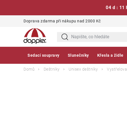
04 d : 11 
Přejít
Doprava zdarma při nákupu nad 2000 Kč
na
obsah
Sedací soupravy
Slunečníky
Křesla a židle
Domů
Deštníky
Unisex deštníky
Vystřelova