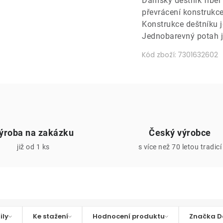
Dámský deštník fiber 
převrácení konstrukce
Konstrukce deštníku j
Jednobarevný potah j
Kód zboží:
7301632602
ýroba na zakázku
Český výrobce
již od 1 ks
s více než 70 letou tradicí
ily
Ke stažení
Hodnocení produktu
Značka D