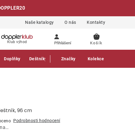
DOPPLER20
Naše katalogy
O nás
Kontakty
NÁKUPNÍ
Klub výhod
Přihlášení
KOŠÍK
Doplňky
Deštníky
Gastro produkty
Značky
Kolekce
deštník, 96 cm
Podrobnosti hodnocení
oceno
ána…