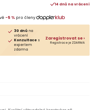
14 dnů na vrácení
evě
−5 %
pro členy
30 dnů
na
vrácení
Zaregistrovat se ›
Konzultace
s
Registrace je ZDARMA
expertem
zdarma