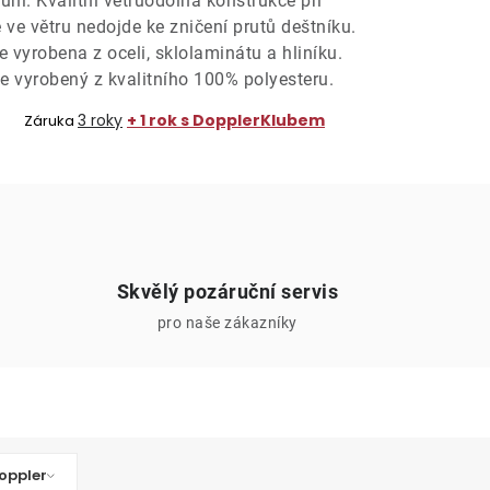
uni. Kvalitní větruodolná konstrukce při
 ve větru nedojde ke zničení prutů deštníku.
e vyrobena z oceli, sklolaminátu a hliníku.
e vyrobený z kvalitního 100% polyesteru.
3 roky
+ 1 rok s DopplerKlubem
Záruka
Skvělý pozáruční servis
pro naše zákazníky
oppler