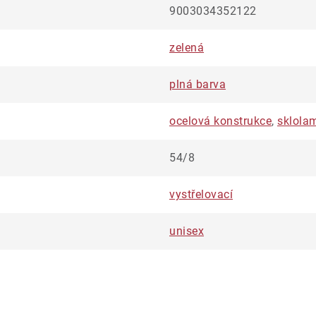
9003034352122
zelená
plná barva
ocelová konstrukce
,
sklola
54/8
vystřelovací
unisex