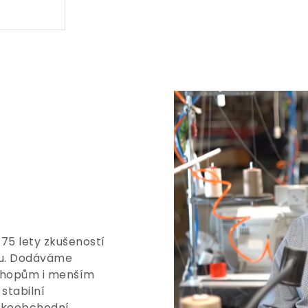
 75 lety zkušeností
tu. Dodáváme
shopům i menším
stabilní
elkoobchodní