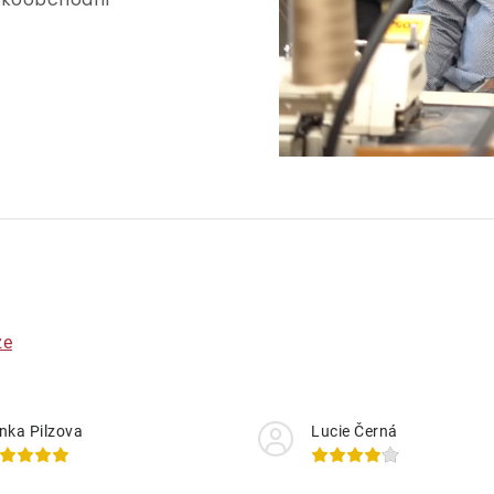
ze
nka Pilzova
Lucie Černá