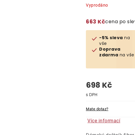
Vyprodáno
663 Kč
cena po sl
-5% sleva
na
vše
Doprava
zdarma
na vše
698 Kč
Měrná cena:
Mate dotaz?
Více informací