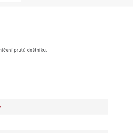
ničení prutů deštníku.
y