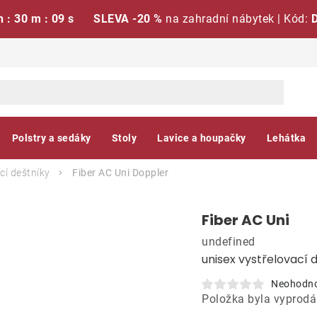
h : 30 m : 08 s
SLEVA -20 %
na zahradní nábytek | Kód:
Polstry a sedáky
Stoly
Lavice a houpačky
Lehátka
cí deštníky
Fiber AC Uni
Doppler
Fiber AC Uni
undefined
unisex vystřelovací 
Neohodn
Položka byla vyprod