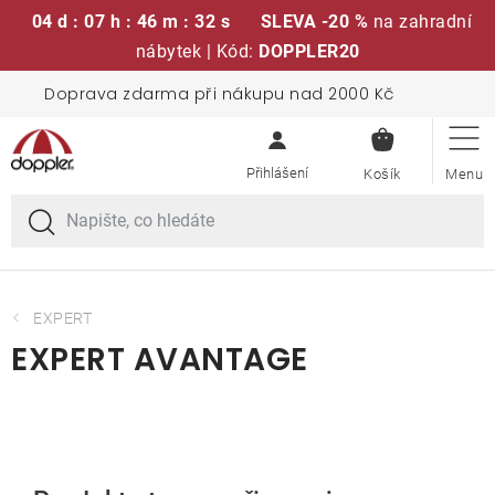
04 d : 07 h : 46 m : 32 s
SLEVA -20 %
na zahradní
nábytek | Kód:
DOPPLER20
Přejít
Doprava zdarma při nákupu nad 2000 Kč
Sedací soupravy
na
NÁKUPN
obsah
KOŠÍK
Slunečníky
Křesla a židle
Polstry a sedáky
EXPERT
EXPERT AVANTAGE
Stoly
Lavice a houpačky