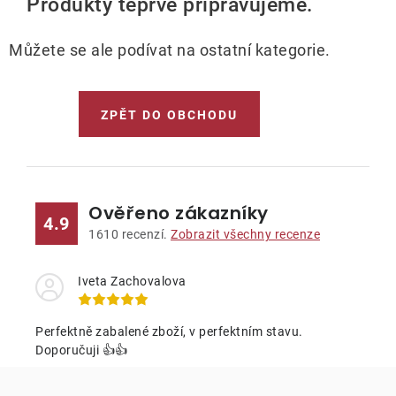
Produkty teprve připravujeme.
Lehátka
Můžete se ale podívat na ostatní kategorie.
Doplňky
Deštníky
ZPĚT DO OBCHODU
Gastro produkty
Ověřeno zákazníky
4.9
Kolekce
1610
recenzí.
Zobrazit všechny recenze
Prodávané značky
Iveta Zachovalova
Klub výhod
Perfektně zabalené zboží, v perfektním stavu.
Doporučuji 👍👍
Naše katalogy