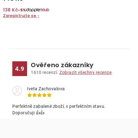
138 Kč
−5%
O nás
Zaregistrujte se
›
Kontakty
O
v
l
Ověřeno zákazníky
á
4.9
d
1610
recenzí.
Zobrazit všechny recenze
a
c
Iveta Zachovalova
í
p
Perfektně zabalené zboží, v perfektním stavu.
r
Doporučuji 👍👍
v
k