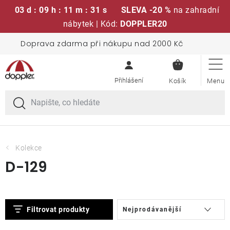
03 d : 09 h : 11 m : 31 s
SLEVA -20 %
na zahradní
nábytek | Kód:
DOPPLER20
Přejít
Doprava zdarma při nákupu nad 2000 Kč
Sedací soupravy
na
NÁKUPN
obsah
KOŠÍK
Slunečníky
Křesla a židle
Polstry a sedáky
Kolekce
D-129
Stoly
V
Ř
Lavice a houpačky
Filtrovat produkty
Nejprodávanější
ý
a