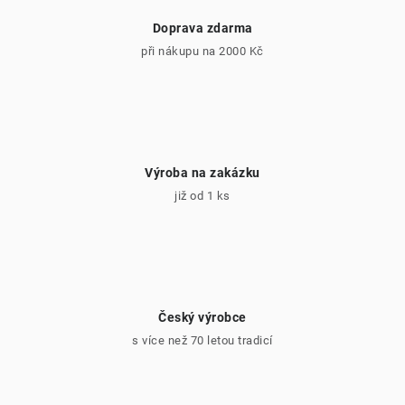
y
v
Doprava zdarma
ý
při nákupu na 2000 Kč
p
i
s
u
Výroba na zakázku
již od 1 ks
Český výrobce
s více než 70 letou tradicí