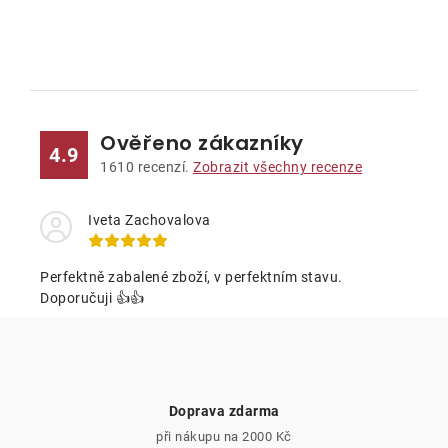
O
v
l
Ověřeno zákazníky
á
4.9
d
1610
recenzí.
Zobrazit všechny recenze
a
c
Iveta Zachovalova
í
p
Perfektně zabalené zboží, v perfektním stavu.
r
Doporučuji 👍👍
v
k
y
v
Doprava zdarma
ý
při nákupu na 2000 Kč