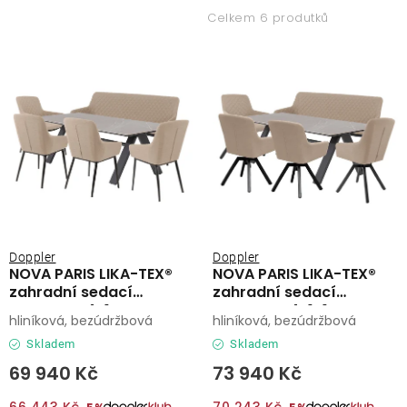
p
z
Lehátka
Celkem 6 produtků
i
e
s
n
Doplňky
p
í
r
p
Deštníky
o
r
d
o
Gastro produkty
u
d
k
u
Kolekce
t
k
ů
t
Doppler
Doppler
NOVA PARIS LIKA-TEX®
NOVA PARIS LIKA-TEX®
ů
Prodávané značky
zahradní sedací
zahradní sedací
souprava 4+1 mocca
souprava 4+1+1 mocca
hliníková, bezúdržbová
hliníková, bezúdržbová
Klub výhod
Skladem
Skladem
69 940 Kč
73 940 Kč
Naše katalogy