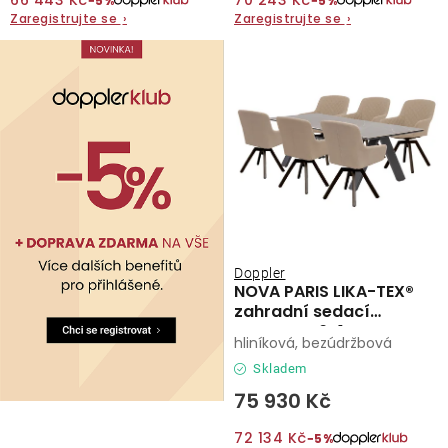
66 443 Kč
70 243 Kč
−5%
−5%
Zaregistrujte se
›
Zaregistrujte se
›
O nás
Kontakty
Doppler
NOVA PARIS LIKA-TEX®
zahradní sedací
souprava 6+1 mocca
hliníková, bezúdržbová
Skladem
75 930 Kč
72 134 Kč
−5%