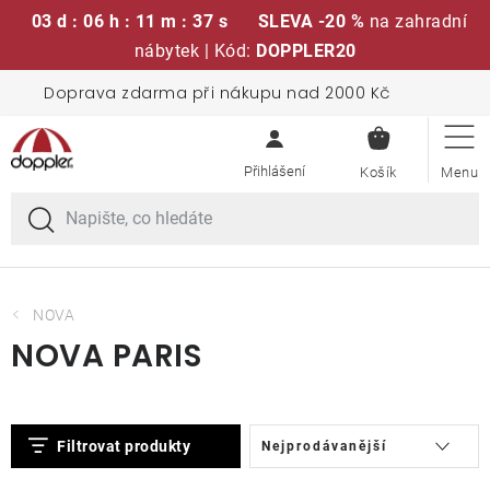
03 d : 06 h : 11 m : 37 s
SLEVA -20 %
na zahradní
nábytek | Kód:
DOPPLER20
Přejít
Doprava zdarma při nákupu nad 2000 Kč
Sedací soupravy
na
NÁKUPN
obsah
KOŠÍK
Slunečníky
Křesla a židle
Polstry a sedáky
NOVA
NOVA PARIS
Stoly
V
Ř
Lavice a houpačky
Filtrovat produkty
Nejprodávanější
ý
a