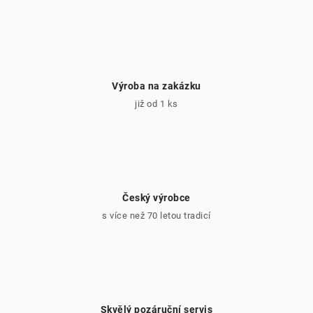
p
i
s
u
Výroba na zakázku
již od 1 ks
Český výrobce
s více než 70 letou tradicí
Skvělý pozáruční servis