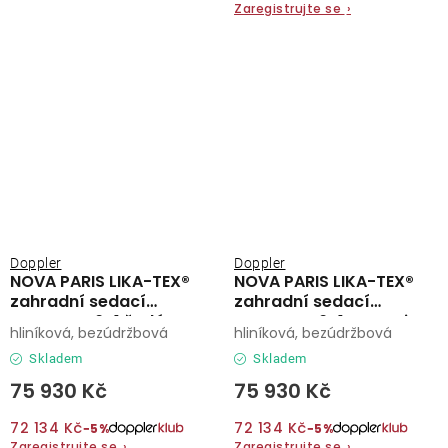
Zaregistrujte se
›
Doppler
Doppler
NOVA PARIS LIKA-TEX®
NOVA PARIS LIKA-TEX®
zahradní sedací
zahradní sedací
souprava 6+1 šedá
souprava 6+1 antracit
hliníková, bezúdržbová
hliníková, bezúdržbová
Skladem
Skladem
75 930 Kč
75 930 Kč
72 134 Kč
72 134 Kč
−5%
−5%
Zaregistrujte se
›
Zaregistrujte se
›