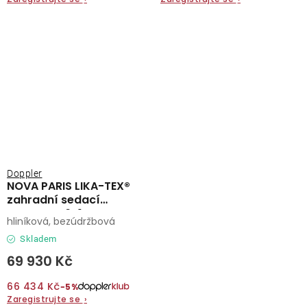
Doppler
NOVA PARIS LIKA-TEX®
zahradní sedací
souprava 6+1 mocca
hliníková, bezúdržbová
Skladem
69 930 Kč
66 434 Kč
−5%
Zaregistrujte se
›