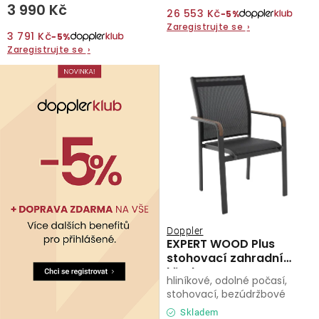
3 990 Kč
26 553 Kč
−5%
O nás
Zaregistrujte se
›
3 791 Kč
−5%
Zaregistrujte se
›
Kontakty
Doppler
EXPERT WOOD Plus
stohovací zahradní
křeslo
hliníkové, odolné počasí,
stohovací, bezúdržbové
Skladem