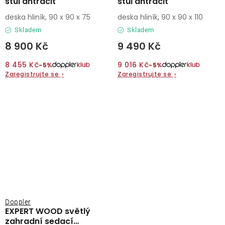
stůl antracit
stůl antracit
deska hliník, 90 x 90 x 75
deska hliník, 90 x 90 x 110
Skladem
Skladem
8 900 Kč
9 490 Kč
8 455 Kč
9 016 Kč
−5%
−5%
Zaregistrujte se
›
Zaregistrujte se
›
Doppler
EXPERT WOOD světlý
zahradní sedací