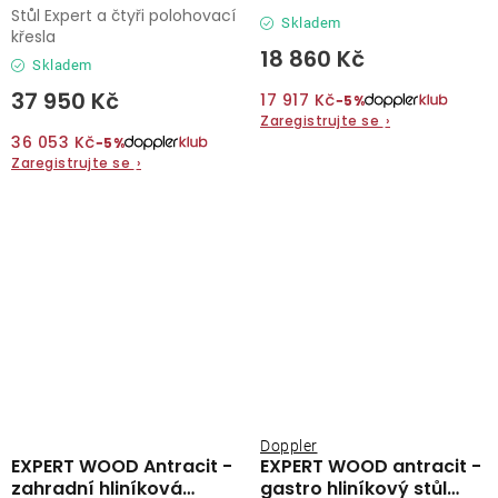
sedací souprava 4+1
sedací souprava 4+1
Stůl Expert a čtyři polohovací
Skladem
křesla
18 860 Kč
Skladem
37 950 Kč
17 917 Kč
−5%
Zaregistrujte se
›
36 053 Kč
−5%
Zaregistrujte se
›
Doppler
EXPERT WOOD Antracit -
EXPERT WOOD antracit -
zahradní hliníková
gastro hliníkový stůl