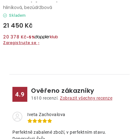
souprava 4+1 antracit
hliníková, bezúdržbová
Skladem
21 450 Kč
20 378 Kč
−5%
Zaregistrujte se
›
O
v
l
Ověřeno zákazníky
á
4.9
d
1610
recenzí.
Zobrazit všechny recenze
a
c
Iveta Zachovalova
í
p
Perfektně zabalené zboží, v perfektním stavu.
Doporučuji 👍👍