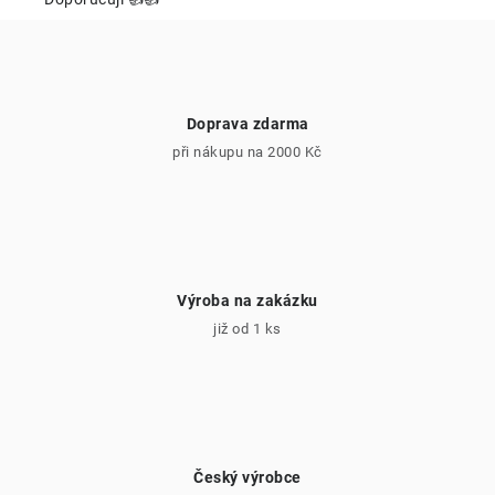
r
v
k
y
v
Doprava zdarma
ý
při nákupu na 2000 Kč
p
i
s
u
Výroba na zakázku
již od 1 ks
Český výrobce