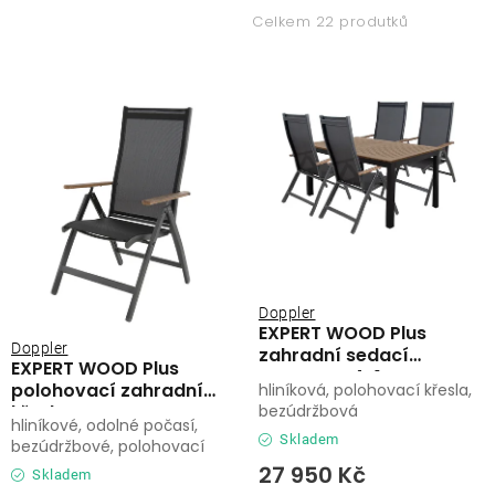
p
z
Lehátka
Celkem 22 produtků
i
e
s
n
Doplňky
p
í
r
p
Deštníky
o
r
d
o
Gastro produkty
u
d
k
u
Kolekce
t
k
ů
t
Doppler
EXPERT WOOD Plus
ů
Prodávané značky
Doppler
zahradní sedací
EXPERT WOOD Plus
souprava 4+1
polohovací zahradní
hliníková, polohovací křesla,
křeslo
bezúdržbová
Klub výhod
hliníkové, odolné počasí,
Skladem
bezúdržbové, polohovací
27 950 Kč
Skladem
Naše katalogy