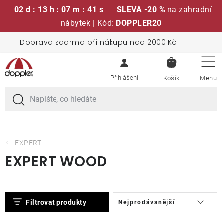
02 d : 13 h : 07 m : 41 s
SLEVA -20 %
na zahradní
nábytek | Kód:
DOPPLER20
Přejít
Doprava zdarma při nákupu nad 2000 Kč
Sedací soupravy
na
NÁKUPN
obsah
KOŠÍK
Slunečníky
Křesla a židle
Polstry a sedáky
EXPERT
EXPERT WOOD
Stoly
V
Ř
Lavice a houpačky
Filtrovat produkty
Nejprodávanější
ý
a