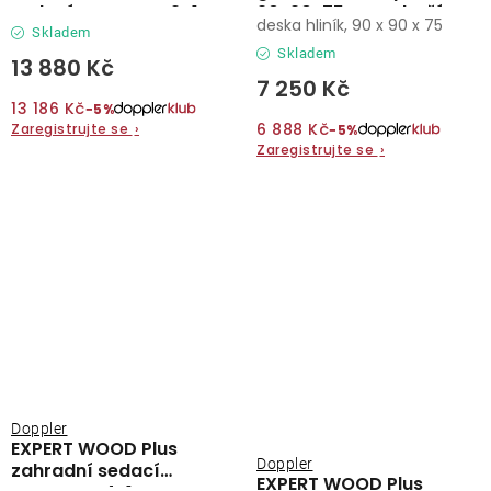
sedací souprava 2+1
90x90x75cm - Zboží s
deska hliník, 90 x 90 x 75
drobnou vadou (N519)
Skladem
Skladem
13 880 Kč
7 250 Kč
13 186 Kč
−5%
6 888 Kč
Zaregistrujte se
›
−5%
Zaregistrujte se
›
Doppler
EXPERT WOOD Plus
Doppler
zahradní sedací
EXPERT WOOD Plus