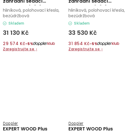
zahradní sedací
zahradní sedací
souprava 4+2+1
souprava 4+2+1
hliníková, polohovací křesla,
hliníková, polohovací křesla,
bezúdržbová
bezúdržbová
Skladem
Skladem
31 130 Kč
33 530 Kč
29 574 Kč
31 854 Kč
−5%
−5%
Zaregistrujte se
›
Zaregistrujte se
›
Doppler
Doppler
EXPERT WOOD Plus
EXPERT WOOD Plus