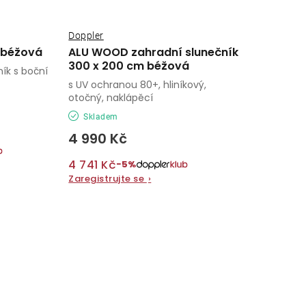
Doppler
 béžová
ALU WOOD zahradní slunečník
300 x 200 cm béžová
ík s boční
s UV ochranou 80+, hliníkový,
otočný, naklápěcí
Skladem
4 990 Kč
4 741 Kč
−5%
Zaregistrujte se
›