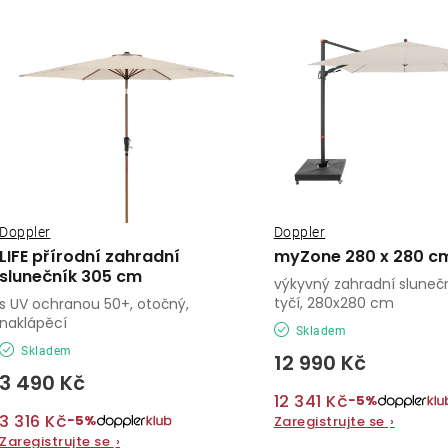
ý
e
p
n
í
s
p
p
r
r
o
o
Doppler
Doppler
d
LIFE přírodní zahradní
myZone 280 x 280 c
d
slunečník 305 cm
u
výkyvný zahradní slunečn
tyčí, 280x280 cm
s UV ochranou 50+, otočný,
u
k
naklápěcí
Skladem
k
Skladem
t
12 990 Kč
3 490 Kč
t
ů
12 341 Kč
−5%
ů
3 316 Kč
−5%
Zaregistrujte se
›
Zaregistrujte se
›