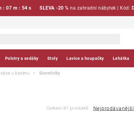
h : 07 m : 53 s
SLEVA -20 %
na zahradní nábytek | Kód:
Polstry a sedáky
Stoly
Lavice a houpačky
Lehátka
 oáza u bazénu
Slunečníky
Ř
Celkem 67 produtků
Nejprodávanější
a
V
z