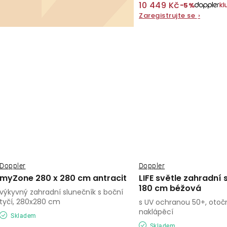
10 449 Kč
−5%
Zaregistrujte se
›
Doppler
Doppler
myZone 280 x 280 cm antracit
LIFE světle zahradní 
180 cm béžová
výkyvný zahradní slunečník s boční
tyčí, 280x280 cm
s UV ochranou 50+, otoč
naklápěcí
Skladem
Skladem