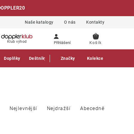
DOPPLER20
Naše katalogy
O nás
Kontakty
NÁKUPNÍ
Klub výhod
Přihlášení
KOŠÍK
Doplňky
Deštníky
Gastro produkty
Značky
Kolekce
Nejlevnější
Nejdražší
Abecedně