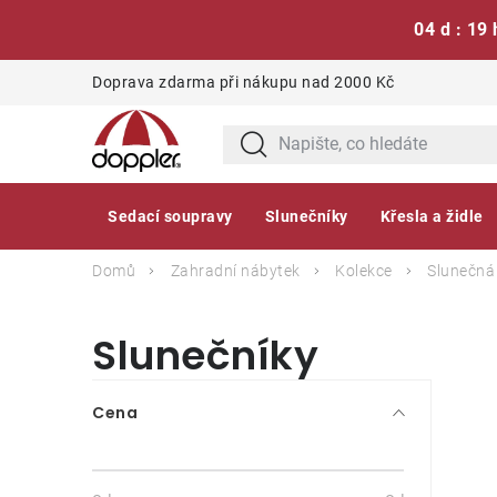
04 d : 19 
Přejít
Doprava zdarma při nákupu nad 2000 Kč
na
obsah
Sedací soupravy
Slunečníky
Křesla a židle
Domů
Zahradní nábytek
Kolekce
Slunečná
Slunečníky
P
Cena
o
s