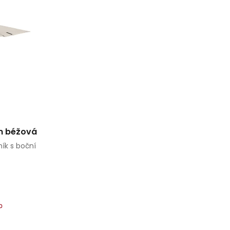
m béžová
ík s boční