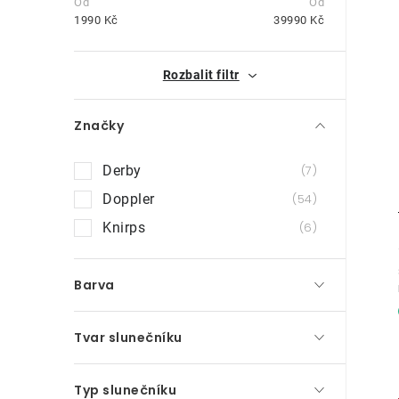
t
1990
Kč
39990
Kč
r
i
Rozbalit filtr
a
n
Značky
n
Derby
7
í
Doppler
54
p
Knirps
6
a
n
Barva
e
Tvar slunečníku
l
Typ slunečníku