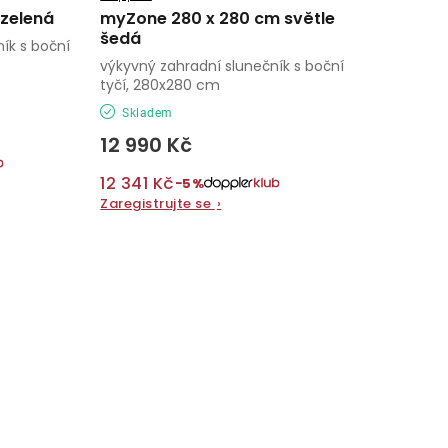
 zelená
myZone 280 x 280 cm světle
šedá
ík s boční
výkyvný zahradní slunečník s boční
tyčí, 280x280 cm
Skladem
12 990 Kč
12 341 Kč
−5%
Zaregistrujte se
›