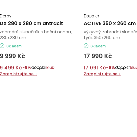
Derby
Doppler
DX 280 x 280 cm antracit
ACTIVE 350 x 260 cm
zahradní slunečník s boční nohou,
výkyvný zahradní slunečn
280x280 cm
tyčí, 350x260 cm
Skladem
Skladem
9 999 Kč
17 990 Kč
9 499 Kč
17 091 Kč
−5%
−5%
Zaregistrujte se
›
Zaregistrujte se
›