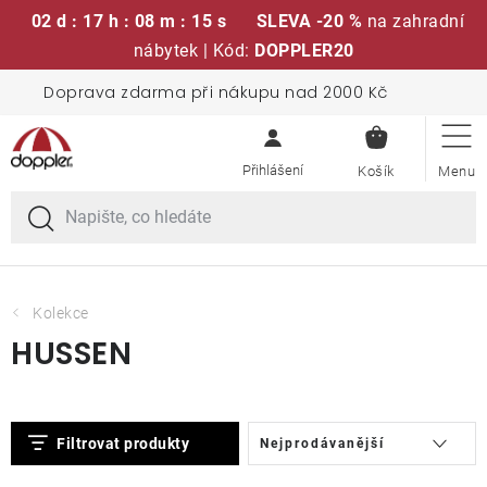
02 d : 17 h : 08 m : 15 s
SLEVA -20 %
na zahradní
nábytek | Kód:
DOPPLER20
Přejít
Doprava zdarma při nákupu nad 2000 Kč
Sedací soupravy
na
NÁKUPN
obsah
KOŠÍK
Slunečníky
Křesla a židle
Polstry a sedáky
Kolekce
HUSSEN
Stoly
V
Ř
Lavice a houpačky
Filtrovat produkty
Nejprodávanější
ý
a