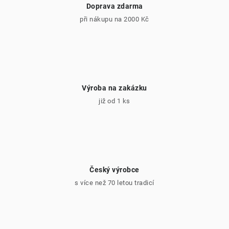
v
Doprava zdarma
ý
při nákupu na 2000 Kč
p
i
s
u
Výroba na zakázku
již od 1 ks
Český výrobce
s více než 70 letou tradicí