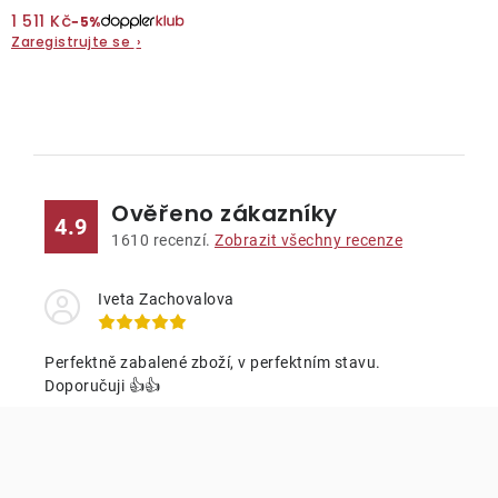
1 511 Kč
−5%
Zaregistrujte se
O nás
›
Kontakty
O
v
l
Ověřeno zákazníky
á
4.9
d
1610
recenzí.
Zobrazit všechny recenze
a
c
Iveta Zachovalova
í
p
Perfektně zabalené zboží, v perfektním stavu.
r
Doporučuji 👍👍
v
k
y