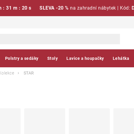
h : 31 m : 19 s
SLEVA -20 %
na zahradní nábytek | Kód:
Polstry a sedáky
Stoly
Lavice a houpačky
Lehátka
Kolekce
STAR