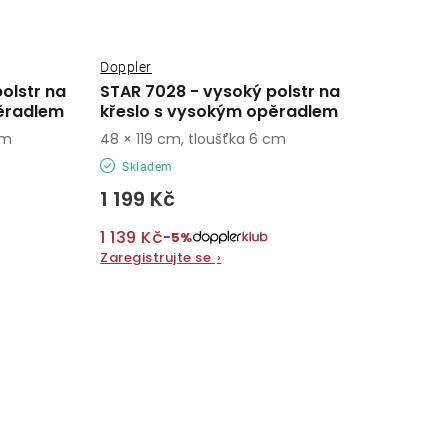
Doppler
olstr na
STAR 7028 - vysoký polstr na
ěradlem
křeslo s vysokým opěradlem
cm
48 × 119 cm, tloušťka 6 cm
Skladem
1 199 Kč
1 139 Kč
−5%
Zaregistrujte se
›