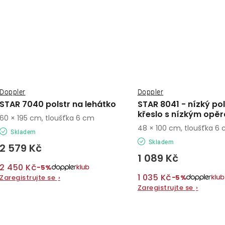
Doppler
Doppler
STAR 7040 polstr na lehátko
STAR 8041 - nízký pol
křeslo s nízkým opě
60 × 195 cm, tloušťka 6 cm
48 × 100 cm, tloušťka 6
Skladem
Skladem
2 579 Kč
1 089 Kč
2 450 Kč
−5%
1 035 Kč
−5%
Zaregistrujte se
›
Zaregistrujte se
›