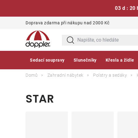
03 d : 20 
Přejít
Doprava zdarma při nákupu nad 2000 Kč
na
obsah
Sedací soupravy
Slunečníky
Křesla a židle
Domů
Zahradní nábytek
Polstry a sedáky
STAR