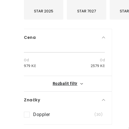
STAR 2025
STAR 7027
STAR
P
Cena
o
s
t
979
Kč
2579
Kč
r
i
Rozbalit filtr
a
n
Značky
n
Doppler
30
í