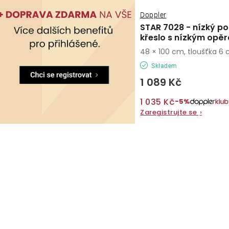
Doppler
STAR 7028 - nízký po
křeslo s nízkým opě
48 × 100 cm, tloušťka 6
Skladem
1 089 Kč
1 035 Kč
−5%
Zaregistrujte se
›