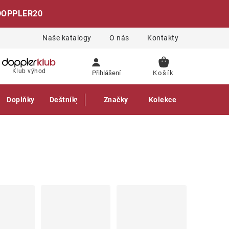
DOPPLER20
Naše katalogy
O nás
Kontakty
NÁKUPNÍ
Klub výhod
Přihlášení
KOŠÍK
Doplňky
Deštníky
Gastro produkty
Značky
Kolekce