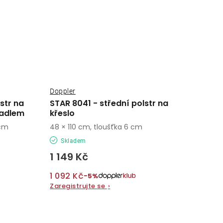
Doppler
str na
STAR 8041 - střední polstr na
radlem
křeslo
 cm
48 × 110 cm, tloušťka 6 cm
Skladem
1 149 Kč
1 092 Kč
−5%
Zaregistrujte se
›