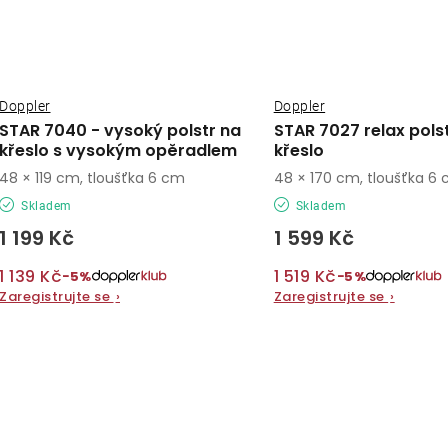
Doppler
Doppler
STAR 7040 - vysoký polstr na
STAR 7027 relax pols
křeslo s vysokým opěradlem
křeslo
48 × 119 cm, tloušťka 6 cm
48 × 170 cm, tloušťka 6
Skladem
Skladem
1 199 Kč
1 599 Kč
1 139 Kč
1 519 Kč
−5%
−5%
Zaregistrujte se
›
Zaregistrujte se
›