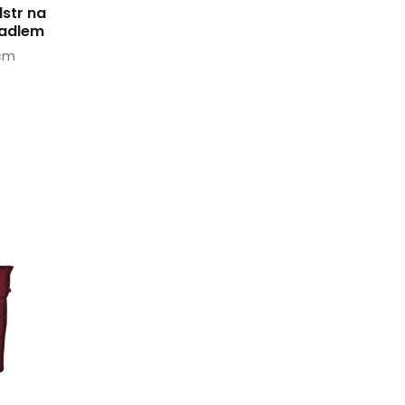
lstr na
radlem
 cm