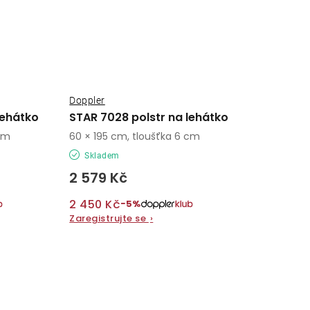
Doppler
lehátko
STAR 7028 polstr na lehátko
 cm
60 × 195 cm, tloušťka 6 cm
Skladem
2 579 Kč
2 450 Kč
−5%
Zaregistrujte se
›