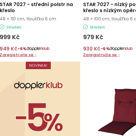
d
STAR 7027 - střední polstr na
STAR 7027 - nízký po
d
křeslo
křeslo s nízkým opě
u
48 × 110 cm, tloušťka 6 cm
48 × 100 cm, tloušťka 6
u
k
Skladem
Skladem
k
t
999 Kč
979 Kč
t
ů
949 Kč
930 Kč
−5%
−5%
ů
Zaregistrujte se
›
Zaregistrujte se
›