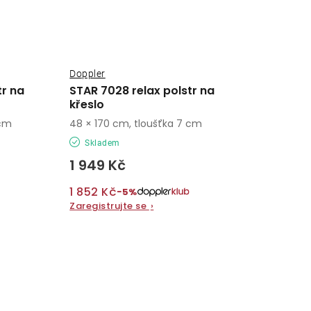
Doppler
tr na
STAR 7028 relax polstr na
křeslo
 cm
48 × 170 cm, tloušťka 7 cm
Skladem
1 949 Kč
1 852 Kč
−5%
Zaregistrujte se
›