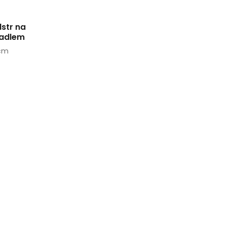
lstr na
radlem
 cm