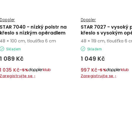
Doppler
Doppler
STAR 7040 - nízký polstr na
STAR 7027 - vysoký p
křeslo s nízkým opěradlem
křeslo s vysokým op
48 × 100 cm, tloušťka 6 cm
48 × 119 cm, tloušťka 6 
Skladem
Skladem
1 089 Kč
1 049 Kč
1 035 Kč
997 Kč
−5%
−5%
Zaregistrujte se
›
Zaregistrujte se
›