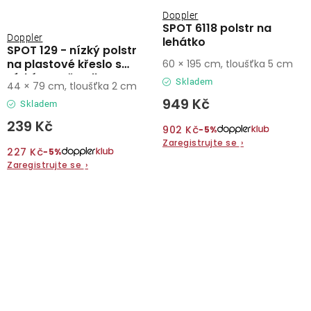
Doppler
SPOT 6118 polstr na
Doppler
lehátko
SPOT 129 - nízký polstr
na plastové křeslo s
60 × 195 cm, tloušťka 5 cm
nízkým opěradlem
Skladem
44 × 79 cm, tloušťka 2 cm
949 Kč
Skladem
239 Kč
902 Kč
−5%
Zaregistrujte se
›
227 Kč
−5%
Zaregistrujte se
›