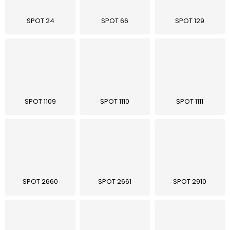
Lehátka
SPOT 24
SPOT 66
SPOT 129
Doplňky
Deštníky
Gastro produkty
SPOT 1109
SPOT 1110
SPOT 1111
Kolekce
Prodávané značky
SPOT 2660
SPOT 2661
SPOT 2910
Klub výhod
Naše katalogy