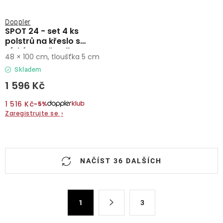
Doppler
SPOT 24 - set 4 ks
polstrů na křeslo s
nízkým opěradlem
48 × 100 cm, tloušťka 5 cm
Skladem
1 596 Kč
1 516 Kč
−5%
Zaregistrujte se
›
O
NAČÍST 36 DALŠÍCH
v
l
á
S
d
1
3
t
a
r