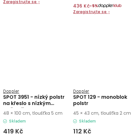
Zaregistrujte se
›
436 Kč
−5%
Zaregistrujte se
›
Doppler
Doppler
SPOT 3951 - nízký polstr
SPOT 129 - monoblok
na křeslo s nízkým
polstr
opěradlem
48 × 100 cm, tloušťka 5 cm
45 × 43 cm, tloušťka 2 cm
Skladem
Skladem
419 Kč
112 Kč