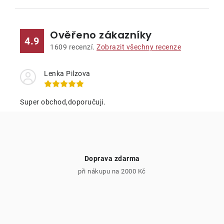
c
á
n
í
k
p
Ověřeno zákazníky
4.9
o
r
1609
recenzí.
Zobrazit všechny recenze
v
v
á
k
Lenka Pilzova
n
y
í
v
Super obchod,doporučuji.
ý
p
i
s
Doprava zdarma
u
při nákupu na 2000 Kč