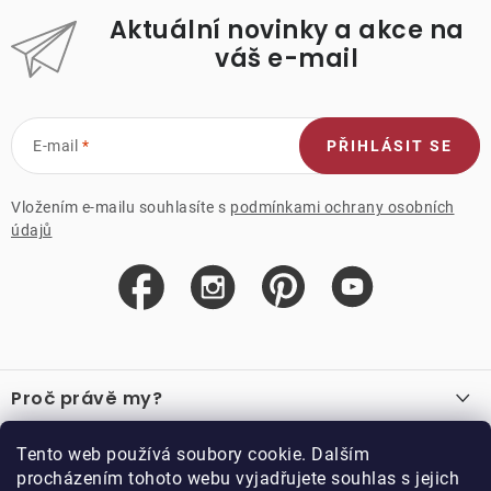
Aktuální novinky a akce na
váš e-mail
E-mail
PŘIHLÁSIT SE
Vložením e-mailu souhlasíte s
podmínkami ochrany osobních
údajů
Z
á
Proč právě my?
p
a
O nás
Důležité odkazy
Tento web používá soubory cookie. Dalším
Recenze
t
procházením tohoto webu vyjadřujete souhlas s jejich
Velkoobchod