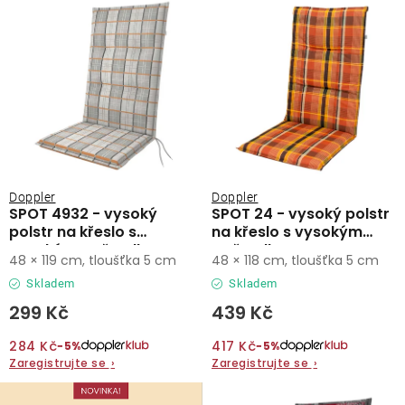
r
p
o
r
d
o
u
d
k
u
t
k
ů
t
ů
Doppler
Doppler
SPOT 4932 - vysoký
SPOT 24 - vysoký polstr
polstr na křeslo s
na křeslo s vysokým
vysokým opěradlem
opěradlem
48 × 119 cm, tloušťka 5 cm
48 × 118 cm, tloušťka 5 cm
Skladem
Skladem
299 Kč
439 Kč
284 Kč
417 Kč
−5%
−5%
Zaregistrujte se
›
Zaregistrujte se
›