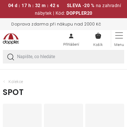
04 d : 17 h : 32 m : 41 s
SLEVA -20 %
na zahradní
nábytek | Kód:
DOPPLER20
Přejít
Doprava zdarma při nákupu nad 2000 Kč
Sedací soupravy
na
NÁKUPN
obsah
KOŠÍK
Slunečníky
Křesla a židle
Polstry a sedáky
Kolekce
SPOT
Stoly
Lavice a houpačky