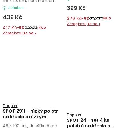
48 × 118 cm, tloušťka 5 cm
399 Kč
Skladem
439 Kč
379 Kč
−5%
Zaregistrujte se
›
417 Kč
−5%
Zaregistrujte se
›
Doppler
SPOT 2911 - nízký polstr
Doppler
na křeslo s nízkým
SPOT 24 - set 4 ks
opěradlem
polstrů na křeslo s
48 × 100 cm, tloušťka 5 cm