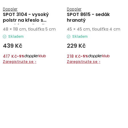
Doppler
Doppler
SPOT 3104 - vysoký
SPOT 8615 - sedák
polstr na křeslo s
hranatý
vysokým opěradlem
48 × 118 cm, tloušťka 5 cm
45 × 45 cm, tloušťka 4 cm
Skladem
Skladem
439 Kč
229 Kč
417 Kč
218 Kč
−5%
−5%
Zaregistrujte se
›
Zaregistrujte se
›