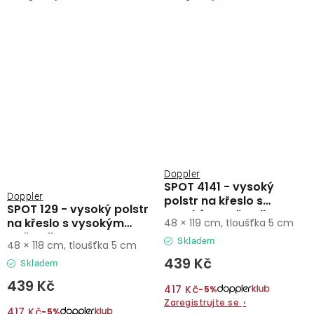
Doppler
SPOT 4141 - vysoký
Doppler
polstr na křeslo s
SPOT 129 - vysoký polstr
vysokým opěradlem
na křeslo s vysokým
48 × 119 cm, tloušťka 5 cm
opěradlem
Skladem
48 × 118 cm, tloušťka 5 cm
439 Kč
Skladem
439 Kč
417 Kč
−5%
Zaregistrujte se
›
417 Kč
−5%