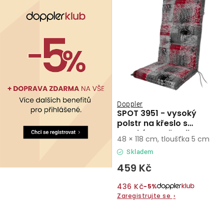
Doppler
SPOT 3951 - vysoký
polstr na křeslo s
vysokým opěradlem
48 × 118 cm, tloušťka 5 cm
Skladem
459 Kč
436 Kč
−5%
Zaregistrujte se
›