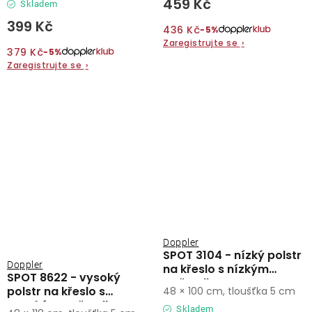
459 Kč
Skladem
399 Kč
436 Kč
−5%
Zaregistrujte se
›
379 Kč
−5%
Zaregistrujte se
›
Doppler
SPOT 3104 - nízký polstr
Doppler
na křeslo s nízkým
SPOT 8622 - vysoký
opěradlem
polstr na křeslo s
48 × 100 cm, tloušťka 5 cm
vysokým opěradlem
Skladem