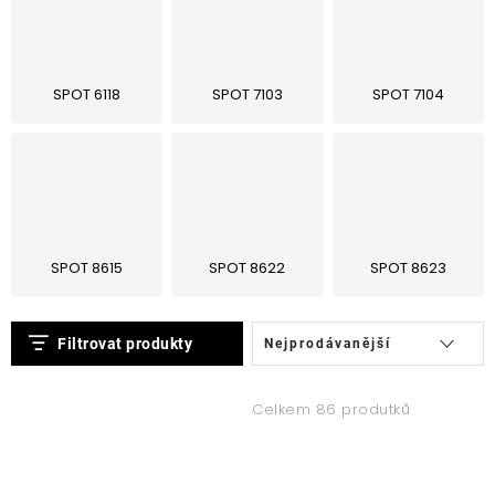
SPOT 6118
SPOT 7103
SPOT 7104
SPOT 8615
SPOT 8622
SPOT 8623
V
Ř
Filtrovat produkty
Nejprodávanější
ý
a
p
z
Celkem 86 produtků
i
e
s
n
p
í