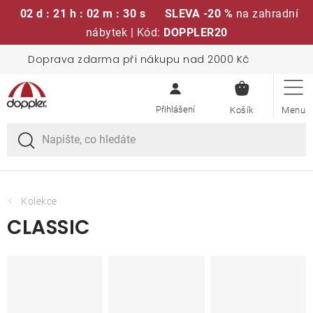
02 d : 21 h : 02 m : 29 s
SLEVA -20 %
na zahradní
nábytek | Kód:
DOPPLER20
Přejít
Doprava zdarma při nákupu nad 2000 Kč
Sedací soupravy
na
NÁKUPN
obsah
KOŠÍK
Slunečníky
Křesla a židle
Polstry a sedáky
Kolekce
CLASSIC
Stoly
Lavice a houpačky