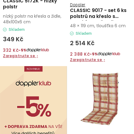
CLASSIC 5172K - nízký
ů
Doppler
polstr
CLASSIC 9017 - set 6 ks
O nás
polstrů na křeslo s
nízký polstr na křesla a židle,
48x100x6 cm
vysokým opěradlem
48 × 119 cm, tloušťka 6 cm
Kontakty
Skladem
Skladem
349 Kč
2 514 Kč
332 Kč
−5%
2 388 Kč
−5%
Zaregistrujte se
›
Zaregistrujte se
›