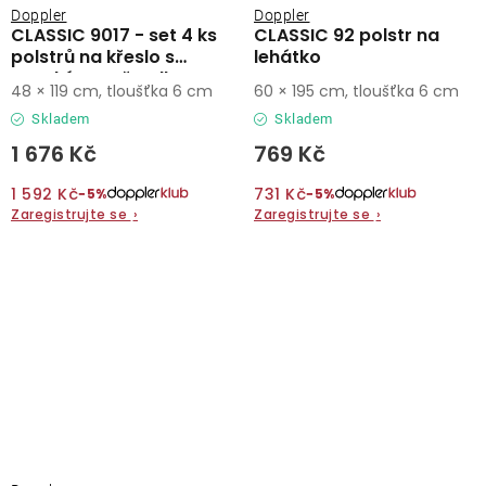
Doppler
Doppler
CLASSIC 9017 - set 4 ks
CLASSIC 92 polstr na
polstrů na křeslo s
lehátko
vysokým opěradlem
48 × 119 cm, tloušťka 6 cm
60 × 195 cm, tloušťka 6 cm
Skladem
Skladem
1 676 Kč
769 Kč
1 592 Kč
731 Kč
−5%
−5%
Zaregistrujte se
›
Zaregistrujte se
›