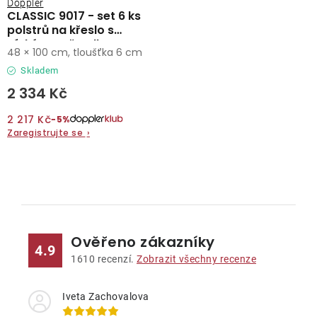
Doppler
CLASSIC 9017 - set 6 ks
polstrů na křeslo s
nízkým opěradlem
48 × 100 cm, tloušťka 6 cm
Skladem
2 334 Kč
2 217 Kč
−5%
Zaregistrujte se
›
O
v
l
Ověřeno zákazníky
á
4.9
d
1610
recenzí.
Zobrazit všechny recenze
a
c
Iveta Zachovalova