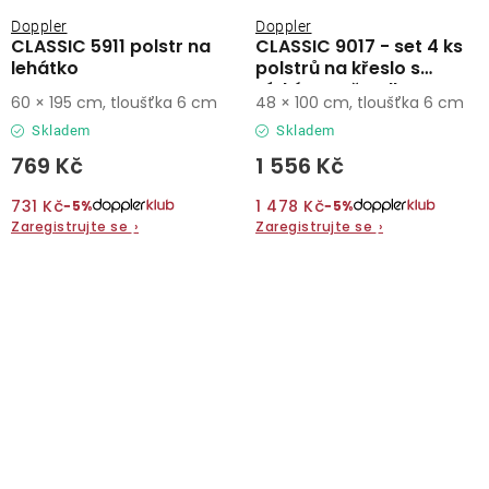
Doppler
Doppler
CLASSIC 5911 polstr na
CLASSIC 9017 - set 4 ks
lehátko
polstrů na křeslo s
nízkým opěradlem
60 × 195 cm, tloušťka 6 cm
48 × 100 cm, tloušťka 6 cm
Skladem
Skladem
769 Kč
1 556 Kč
731 Kč
1 478 Kč
−5%
−5%
Zaregistrujte se
›
Zaregistrujte se
›