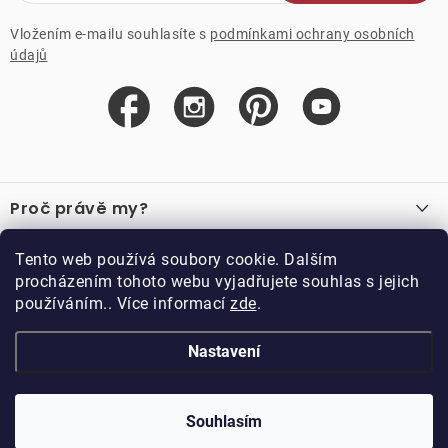
Vložením e-mailu souhlasíte s
podmínkami ochrany osobních
údajů
Z
á
Proč právě my?
p
a
O nás
Důležité odkazy
Tento web používá soubory cookie. Dalším
Recenze
t
procházením tohoto webu vyjadřujete souhlas s jejich
Velkoobchod
í
používáním.. Více informací
zde
.
O nákupu
Vzorková prodejna
Vrácení a reklamace
Kontakty
Nastavení
Kontakty
Obchodní podmínky
Kariéra
Podmínky věrnostního programu
Blog
Doppler CZ spol. s.r.o.,
Doppler klub
Trocnovská 70, 374 01
Souhlasím
Copyright 2026
DOPPLER CZ spol. s r.o.
. Všechna práva vyhrazena.
Trhové Sviny
Kolekce
Vytvořil Shoptet
Upravil ROIMARK