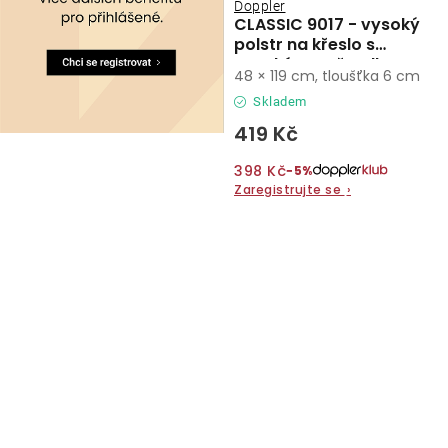
Doppler
CLASSIC 9017 - vysoký
polstr na křeslo s
vysokým opěradlem
48 × 119 cm, tloušťka 6 cm
Skladem
419 Kč
398 Kč
−5%
Zaregistrujte se
›