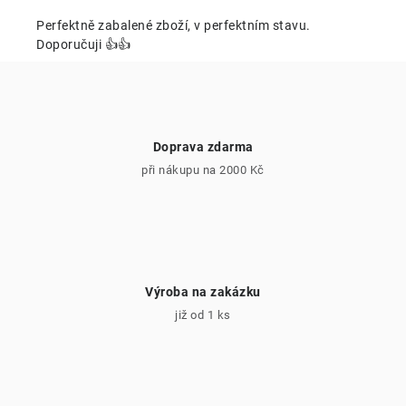
í
p
Perfektně zabalené zboží, v perfektním stavu.
r
Doporučuji 👍👍
v
k
y
v
Doprava zdarma
ý
při nákupu na 2000 Kč
p
i
s
u
Výroba na zakázku
již od 1 ks