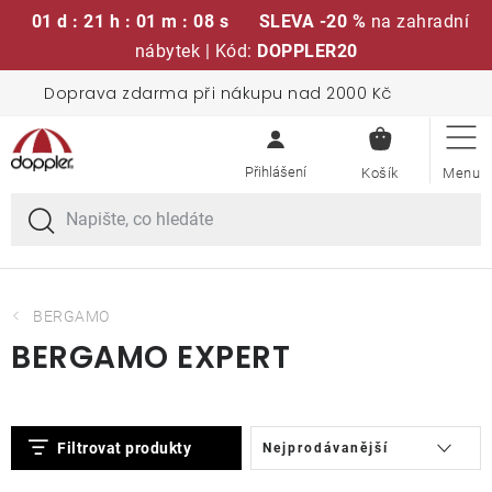
01 d : 21 h : 01 m : 08 s
SLEVA -20 %
na zahradní
nábytek | Kód:
DOPPLER20
Přejít
Doprava zdarma při nákupu nad 2000 Kč
Sedací soupravy
na
NÁKUPN
obsah
KOŠÍK
Slunečníky
Křesla a židle
Polstry a sedáky
BERGAMO
BERGAMO EXPERT
Stoly
V
Ř
Lavice a houpačky
Filtrovat produkty
Nejprodávanější
ý
a