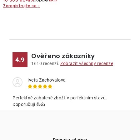
18 003 Kč
−5%
Zaregistrujte se
›
O nás
Kontakty
O
v
l
Ověřeno zákazníky
á
4.9
d
1610
recenzí.
Zobrazit všechny recenze
a
c
Iveta Zachovalova
í
p
Perfektně zabalené zboží, v perfektním stavu.
r
Doporučuji 👍👍
v
k
y
v
Doprava zdarma