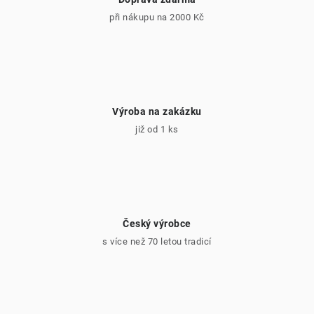
ý
při nákupu na 2000 Kč
p
i
s
u
Výroba na zakázku
již od 1 ks
Český výrobce
s více než 70 letou tradicí