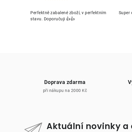
í
Perfektně zabalené zboží, v perfektním
Super 
stavu. Doporučuji 👍👍
r
Doprava zdarma
V
při nákupu na 2000 Kč
i
Aktuální novinky a