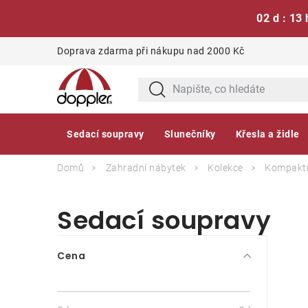
02 d : 13 
Přejít
Doprava zdarma při nákupu nad 2000 Kč
na
obsah
Sedací soupravy
Slunečníky
Křesla a židle
Domů
Zahradní nábytek
Kolekce
Kompaktn
Sedací soupravy
P
Cena
o
s