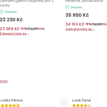
Zahradní/gastro souprava, pro 2
hliníková, bezúdržbová
osoby
Skladem
Skladem
35 950 Kč
23 230 Kč
34 153 Kč
−5%
22 069 Kč
−5%
Zaregistrujte se
›
Zaregistrujte se
›
O
v
á
enze
d
a
Lenka Pilzova
Lucie Černá
c