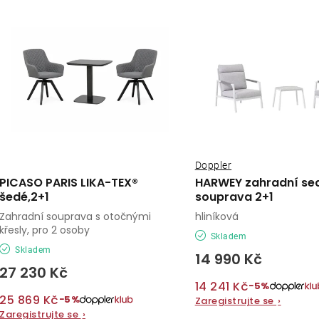
ý
e
p
n
í
s
p
p
r
r
o
o
Doppler
d
PICASO PARIS LIKA-TEX®
HARWEY zahradní se
d
šedé,2+1
souprava 2+1
u
Zahradní souprava s otočnými
hliníková
u
k
křesly, pro 2 osoby
Skladem
k
Skladem
t
14 990 Kč
27 230 Kč
t
ů
14 241 Kč
−5%
ů
25 869 Kč
−5%
Zaregistrujte se
›
Zaregistrujte se
›