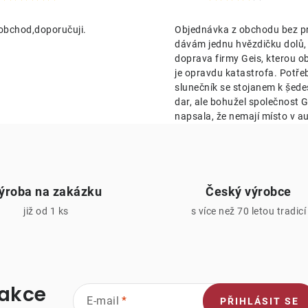
obchod,doporučuji.
Objednávka z obchodu bez p
p
dávám jednu hvězdičku dolů,
doprava firmy Geis, kterou o
je opravdu katastrofa. Potře
v
slunečník se stojanem k ṣ̌ed
k
dar, ale bohužel společnost Ge
napsala, že nemají místo v au
y
v
ý
ýroba na zakázku
Český výrobce
p
již od 1 ks
s více než 70 letou tradicí
s
u
 akce
E-mail
PŘIHLÁSIT SE