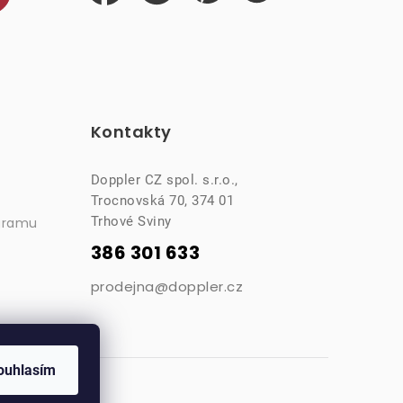
Kontakty
Doppler CZ spol. s.r.o.,
Trocnovská 70, 374 01
Trhové Sviny
gramu
386 301 633
prodejna@doppler.cz
ouhlasím