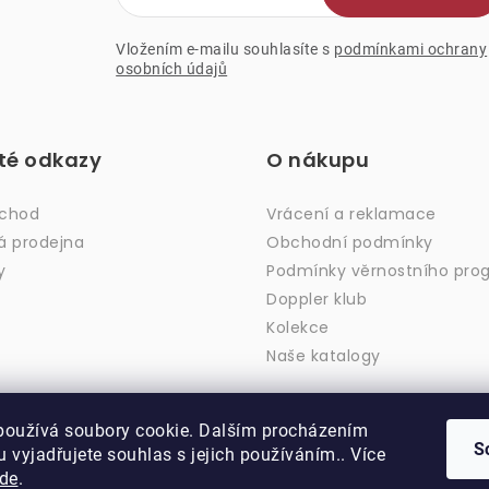
Vložením e-mailu souhlasíte s
podmínkami ochrany
osobních údajů
ité odkazy
O nákupu
bchod
Vrácení a reklamace
á prodejna
Obchodní podmínky
y
Podmínky věrnostního pro
Doppler klub
Kolekce
Naše katalogy
používá soubory cookie. Dalším procházením
S
 vyjadřujete souhlas s jejich používáním.. Více
de
.