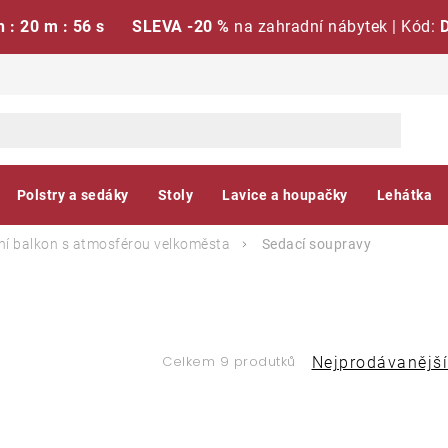
h : 20 m : 55 s
SLEVA -20 %
na zahradní nábytek | Kód:
Polstry a sedáky
Stoly
Lavice a houpačky
Lehátka
í balkon s atmosférou velkoměsta
Sedací soupravy
Ř
Celkem 9 produtků
Nejprodávanější
a
V
z