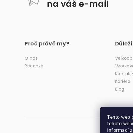
na váš e-mail
Z
á
Proč právě my?
Důlež
p
a
O nás
Velkoo
Recenze
Vzorkov
t
Kontakt
í
Kariéra
Blog
Tento web 
tohoto webu
informací
z