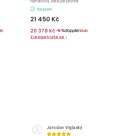
hliníková, bezúdržbová
Skladem
21 450 Kč
20 378 Kč
−5%
Zaregistrujte se
›
Jaroslav Viglaský