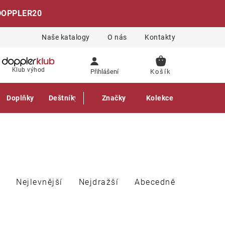
DOPPLER20
Naše katalogy
O nás
Kontakty
NÁKUPNÍ
Klub výhod
Přihlášení
KOŠÍK
Doplňky
Deštníky
Gastro produkty
Značky
Kolekce
Nejlevnější
Nejdražší
Abecedně