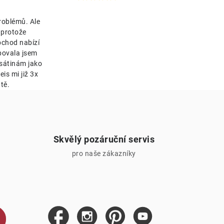
roblémů. Ale
 protože
bchod nabízí
bovala jsem
esátinám jako
is mi již 3x
tě.
Skvělý pozáruční servis
pro naše zákazníky