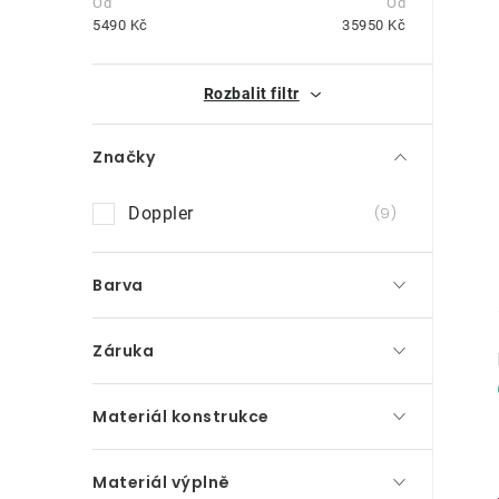
t
5490
Kč
35950
Kč
r
i
Rozbalit filtr
a
n
Značky
n
Doppler
9
í
p
Barva
a
Záruka
n
e
Materiál konstrukce
l
Materiál výplně