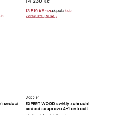
14 230 Kč
13 519 Kč
−5%
Zaregistrujte se
›
Doppler
ní sedací
EXPERT WOOD světlý zahradní
sedací souprava 4+1 antracit