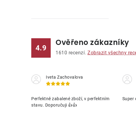
Ověřeno zákazníky
l
4.9
1610
recenzí.
Zobrazit všechny rec
Iveta Zachovalova
í
Perfektně zabalené zboží, v perfektním
Super 
stavu. Doporučuji 👍👍
r