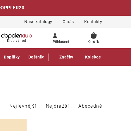
DOPPLER20
Naše katalogy
O nás
Kontakty
NÁKUPNÍ
Klub výhod
Přihlášení
KOŠÍK
Doplňky
Deštníky
Gastro produkty
Značky
Kolekce
Nejlevnější
Nejdražší
Abecedně