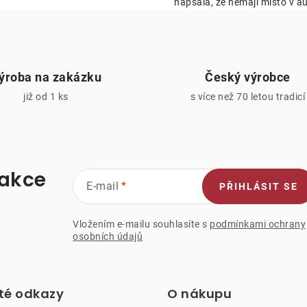
napsala, že nemají místo v au
y
v
ý
ýroba na zakázku
Český výrobce
p
již od 1 ks
s více než 70 letou tradicí
s
u
 akce
E-mail
PŘIHLÁSIT SE
Vložením e-mailu souhlasíte s
podmínkami ochrany
osobních údajů
ité odkazy
O nákupu