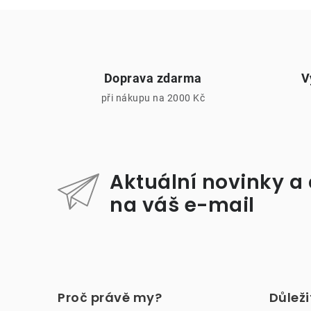
Doprava zdarma
V
při nákupu na 2000 Kč
i
Aktuální novinky a
na váš e-mail
Z
á
Proč právě my?
Důlež
p