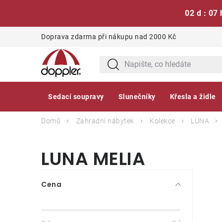
02 d : 07 
Přejít
Doprava zdarma při nákupu nad 2000 Kč
na
obsah
Sedací soupravy
Slunečníky
Křesla a židle
Domů
Zahradní nábytek
Kolekce
LUNA
LUNA MELIA
P
Cena
o
s