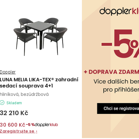
ý
e
p
n
í
s
p
p
r
r
o
o
Doppler
d
LUNA MELIA LIKA-TEX® zahradní
d
sedací souprava 4+1
u
hliníková, bezúdržbová
u
k
Skladem
k
t
32 210 Kč
t
ů
30 600 Kč
−5%
ů
Zaregistrujte se
›