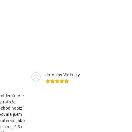
Jaroslav Viglaský
roblémů. Ale
 protože
bchod nabízí
bovala jsem
esátinám jako
is mi již 3x