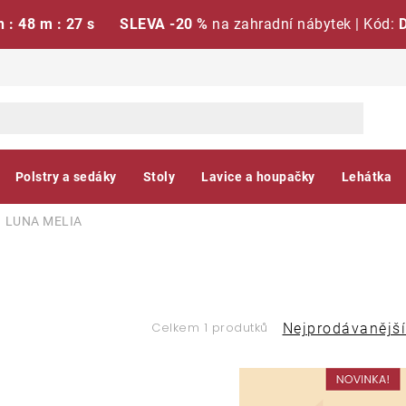
h : 48 m : 27 s
SLEVA -20 %
na zahradní nábytek | Kód:
Polstry a sedáky
Stoly
Lavice a houpačky
Lehátka
LUNA MELIA
Ř
Celkem 1 produtků
Nejprodávanější
a
V
z