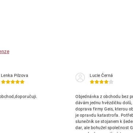
O
v
á
enze
d
a
Lenka Pilzova
Lucie Černá
c
obchod,doporučuji.
Objednávka z obchodu bez p
p
dávám jednu hvězdičku dolů,
doprava firmy Geis, kterou o
je opravdu katastrofa. Potře
v
slunečník se stojanem k ṣ̌ed
k
dar, ale bohužel společnost Ge