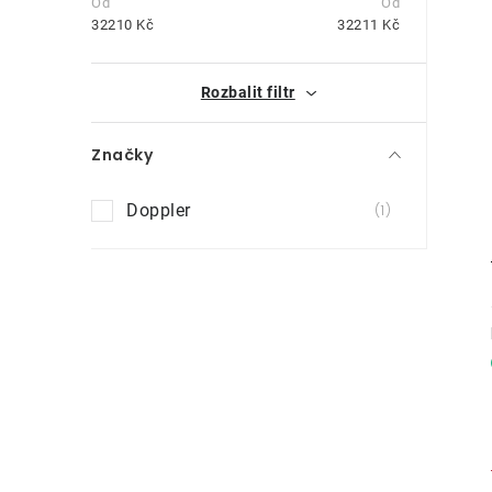
t
32210
Kč
32211
Kč
r
i
Rozbalit filtr
a
n
Značky
n
Doppler
1
í
p
a
n
e
l