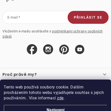
E-mail
PŘIHLÁSIT SE
Vložením e-mailu souhlasíte s
podmínkami ochrany osobních
údajů
Z
á
Proč právě my?
p
a
O nás
Důležité odkazy
Tento web používá soubory cookie. Dalším
Recenze
t
procházením tohoto webu vyjadřujete souhlas s jejich
Velkoobchod
í
používáním.. Více informací
zde
.
O nákupu
Vzorková prodejna
Vrácení a reklamace
Kontakty
Nastavení