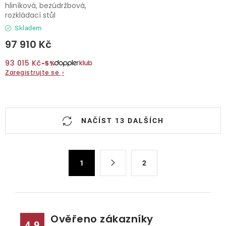
hliníková, bezúdržbová,
rozkládací stůl
Skladem
97 910 Kč
93 015 Kč
−5%
Zaregistrujte se
›
O
NAČÍST 13 DALŠÍCH
v
l
á
S
d
1
2
t
a
r
c
á
n
í
k
p
Ověřeno zákazníky
4.9