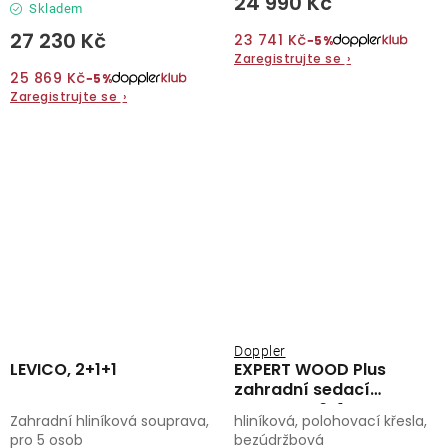
24 990 Kč
Skladem
27 230 Kč
23 741 Kč
−5%
Zaregistrujte se
›
25 869 Kč
−5%
Zaregistrujte se
›
Doppler
LEVICO, 2+1+1
EXPERT WOOD Plus
zahradní sedací
souprava 6+1
Zahradní hliníková souprava,
hliníková, polohovací křesla,
pro 5 osob
bezúdržbová