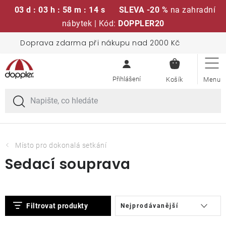
03 d : 03 h : 58 m : 14 s
SLEVA -20 %
na zahradní
nábytek | Kód:
DOPPLER20
Přejít
Doprava zdarma při nákupu nad 2000 Kč
Sedací soupravy
na
NÁKUPN
obsah
KOŠÍK
Slunečníky
Křesla a židle
Polstry a sedáky
Místo pro dokonalá setkání
Sedací souprava
Stoly
V
Ř
Lavice a houpačky
Filtrovat produkty
Nejprodávanější
ý
a