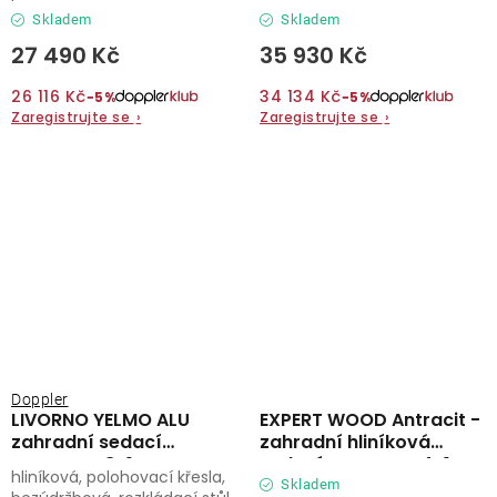
Skladem
Skladem
27 490 Kč
35 930 Kč
26 116 Kč
34 134 Kč
−5%
−5%
Zaregistrujte se
›
Zaregistrujte se
›
Doppler
LIVORNO YELMO ALU
EXPERT WOOD Antracit -
zahradní sedací
zahradní hliníková
souprava 8+1
sedací souprava 4+1
hliníková, polohovací křesla,
Skladem