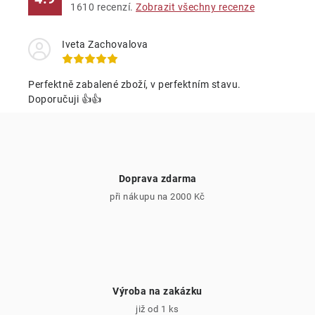
o
r
1610
recenzí.
Zobrazit všechny recenze
v
v
á
k
Iveta Zachovalova
n
y
í
v
Perfektně zabalené zboží, v perfektním stavu.
ý
Doporučuji 👍👍
p
i
s
u
Doprava zdarma
při nákupu na 2000 Kč
Výroba na zakázku
již od 1 ks