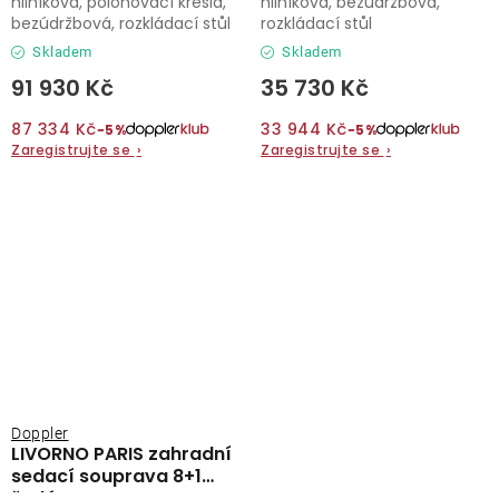
hliníková, polohovací křesla,
hliníková, bezúdržbová,
bezúdržbová, rozkládací stůl
rozkládací stůl
Skladem
Skladem
91 930 Kč
35 730 Kč
87 334 Kč
33 944 Kč
−5%
−5%
Zaregistrujte se
›
Zaregistrujte se
›
Doppler
LIVORNO PARIS zahradní
sedací souprava 8+1
šedá