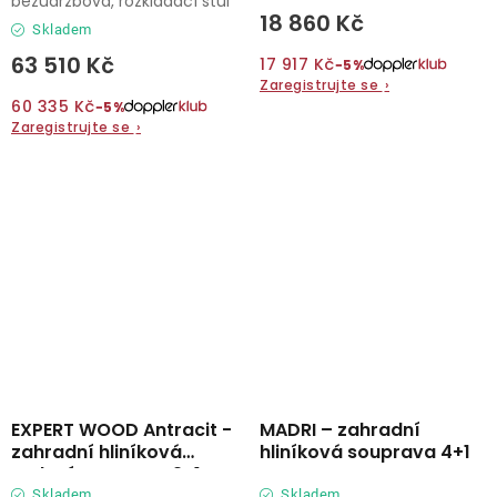
bezúdržbová, rozkládací stůl
18 860 Kč
Skladem
63 510 Kč
17 917 Kč
−5%
Zaregistrujte se
›
60 335 Kč
−5%
Zaregistrujte se
›
EXPERT WOOD Antracit -
MADRI – zahradní
zahradní hliníková
hliníková souprava 4+1
sedací souprava 2+1
Skladem
Skladem