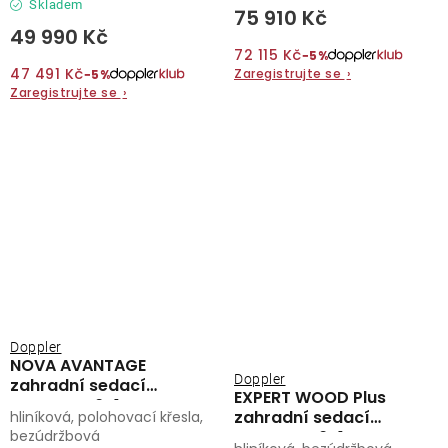
Skladem
75 910 Kč
49 990 Kč
72 115 Kč
−5%
47 491 Kč
Zaregistrujte se
›
−5%
Zaregistrujte se
›
Doppler
NOVA AVANTAGE
Doppler
zahradní sedací
EXPERT WOOD Plus
souprava 6+1 mocca
zahradní sedací
hliníková, polohovací křesla,
bezúdržbová
souprava 6+1