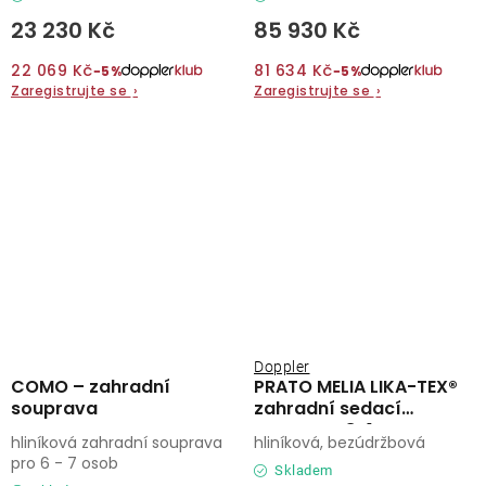
23 230 Kč
85 930 Kč
22 069 Kč
81 634 Kč
−5%
−5%
Zaregistrujte se
›
Zaregistrujte se
›
Doppler
COMO – zahradní
PRATO MELIA LIKA-TEX®
souprava
zahradní sedací
souprava 8+1
hliníková zahradní souprava
hliníková, bezúdržbová
pro 6 - 7 osob
Skladem