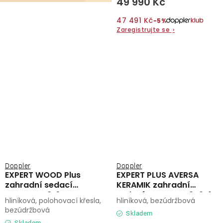
49 990 Kč
47 491 Kč
−5%
Zaregistrujte se
›
Doppler
Doppler
EXPERT WOOD Plus
EXPERT PLUS AVERSA
zahradní sedací
KERAMIK zahradní
souprava 8+1
sedací souprava 3+2+1
hliníková, polohovací křesla,
hliníková, bezúdržbová
antracit
bezúdržbová
Skladem
Skladem