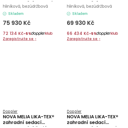
souprava 6+1 antracit
souprava 6+1 mocca
hliníková, bezúdržbová
hliníková, bezúdržbová
Skladem
Skladem
75 930 Kč
69 930 Kč
72 134 Kč
66 434 Kč
−5%
−5%
Zaregistrujte se
›
Zaregistrujte se
›
Doppler
Doppler
NOVA MELIA LIKA-TEX®
NOVA MELIA LIKA-TEX®
zahradní sedací
zahradní sedací