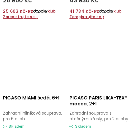
26 950 Kč
43 930 Kč
25 603 Kč
41 734 Kč
−5%
−5%
Zaregistrujte se
›
Zaregistrujte se
›
PICASO MIAMI šedá, 6+1
PICASO PARIS LIKA-TEX®
mocca, 2+1
Zahradní hliníková souprava,
Zahradní souprava s
pro 6 osob
otočnými křesly, pro 2 osoby
Skladem
Skladem