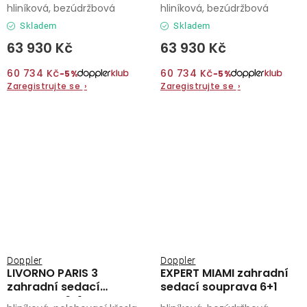
souprava 6+1 šedá
souprava 6+1 antracit
hliníková, bezúdržbová
hliníková, bezúdržbová
Skladem
Skladem
63 930 Kč
63 930 Kč
60 734 Kč
60 734 Kč
−5%
−5%
Zaregistrujte se
›
Zaregistrujte se
›
Doppler
Doppler
LIVORNO PARIS 3
EXPERT MIAMI zahradní
zahradní sedací
sedací souprava 6+1
souprava 6+1