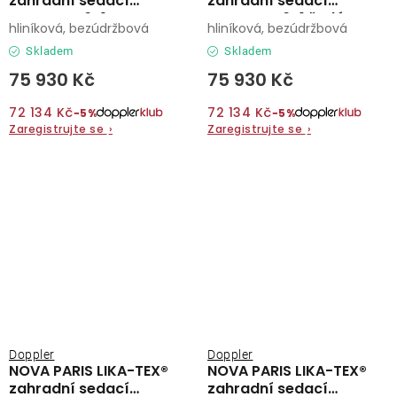
zahradní sedací
zahradní sedací
souprava 6+1 mocca
souprava 6+1 šedá
hliníková, bezúdržbová
hliníková, bezúdržbová
Skladem
Skladem
75 930 Kč
75 930 Kč
72 134 Kč
72 134 Kč
−5%
−5%
Zaregistrujte se
›
Zaregistrujte se
›
Doppler
Doppler
NOVA PARIS LIKA-TEX®
NOVA PARIS LIKA-TEX®
zahradní sedací
zahradní sedací