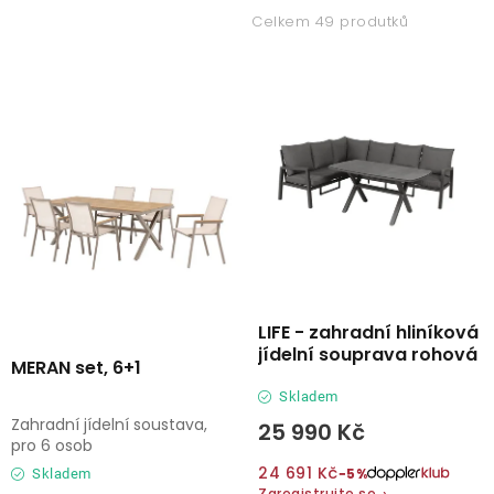
p
z
Lehátka
Celkem 49 produtků
i
e
s
n
Doplňky
p
í
r
p
Deštníky
o
r
d
o
Gastro produkty
u
d
k
u
Kolekce
t
k
ů
t
LIFE - zahradní hliníková
ů
Prodávané značky
jídelní souprava rohová
MERAN set, 6+1
Skladem
Klub výhod
Zahradní jídelní soustava,
25 990 Kč
pro 6 osob
24 691 Kč
−5%
Skladem
Naše katalogy
Zaregistrujte se
›