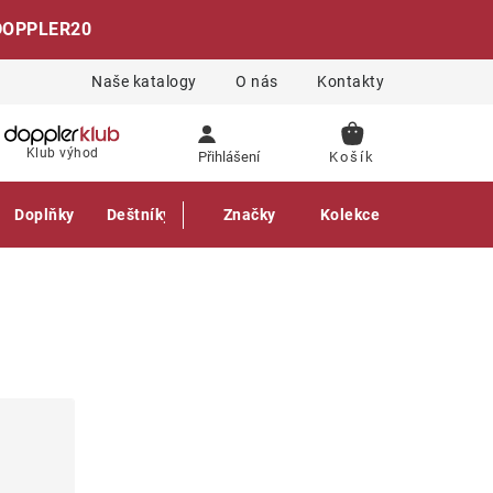
DOPPLER20
Naše katalogy
O nás
Kontakty
NÁKUPNÍ
Klub výhod
Přihlášení
KOŠÍK
Doplňky
Deštníky
Gastro produkty
Značky
Kolekce