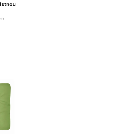
místnou
cm