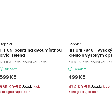
Doppler
Doppler
HIT UNI polstr na dvoumístnou
HIT UNI 7846 - vysoký
lavici zelená
křeslo s vysokým op
120 × 45 cm, tloušťka 5 cm
48 × 119 cm, tloušťka 5 
Skladem
Skladem
599 Kč
499 Kč
569 Kč
474 Kč
−5%
−5%
Zaregistrujte se
›
Zaregistrujte se
›