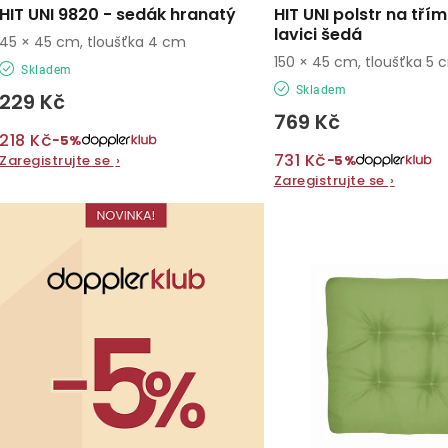
d
HIT UNI 9820 - sedák hranatý
HIT UNI polstr na tří
d
lavici šedá
u
45 × 45 cm, tloušťka 4 cm
150 × 45 cm, tloušťka 5 
u
Skladem
k
Skladem
229 Kč
k
t
769 Kč
218 Kč
t
−5%
ů
731 Kč
−5%
Zaregistrujte se
›
ů
Zaregistrujte se
›