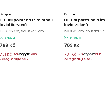
Doppler
Doppler
HIT UNI polstr na třímístnou
HIT UNI polstr na tří
lavici červená
lavici zelená
150 × 45 cm, tloušťka 5 cm
150 × 45 cm, tloušťka 5 
Skladem
Skladem
769 Kč
769 Kč
731 Kč
731 Kč
−5%
−5%
Zaregistrujte se
›
Zaregistrujte se
›