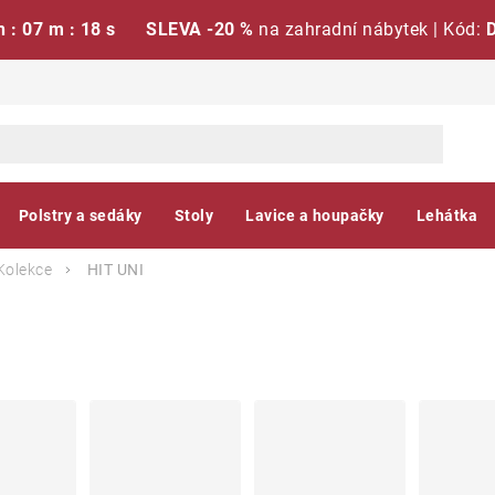
h : 07 m : 17 s
SLEVA -20 %
na zahradní nábytek | Kód:
Polstry a sedáky
Stoly
Lavice a houpačky
Lehátka
Kolekce
HIT UNI