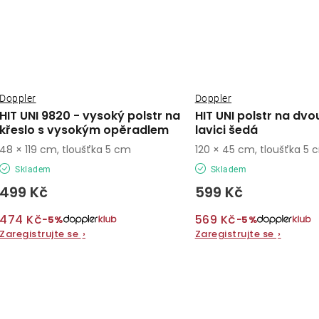
Doppler
Doppler
HIT UNI 9820 - vysoký polstr na
HIT UNI polstr na dv
křeslo s vysokým opěradlem
lavici šedá
48 × 119 cm, tloušťka 5 cm
120 × 45 cm, tloušťka 5 
Skladem
Skladem
499 Kč
599 Kč
474 Kč
569 Kč
−5%
−5%
Zaregistrujte se
›
Zaregistrujte se
›