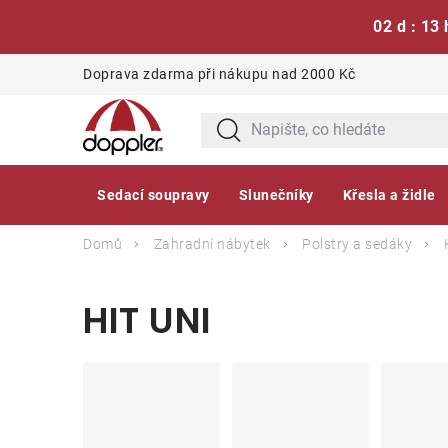
02 d : 13 
Přejít
Doprava zdarma při nákupu nad 2000 Kč
na
obsah
Sedací soupravy
Slunečníky
Křesla a židle
Domů
Zahradní nábytek
Polstry a sedáky
HIT UNI