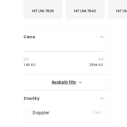
HIT UNI 7836
HIT UNI 7840
HIT U
P
Cena
o
s
t
149
Kč
2994
Kč
r
i
Rozbalit filtr
a
n
Značky
n
Doppler
34
í