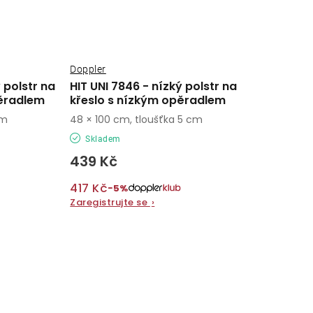
Doppler
 polstr na
HIT UNI 7846 - nízký polstr na
ěradlem
křeslo s nízkým opěradlem
cm
48 × 100 cm, tloušťka 5 cm
Skladem
439 Kč
417 Kč
−5%
Zaregistrujte se
›