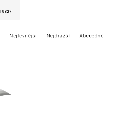
I 9827
Nejlevnější
Nejdražší
Abecedně