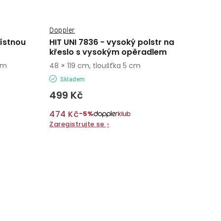
Doppler
místnou
HIT UNI 7836 - vysoký polstr na
křeslo s vysokým opěradlem
cm
48 × 119 cm, tloušťka 5 cm
Skladem
499 Kč
474 Kč
−5%
Zaregistrujte se
›