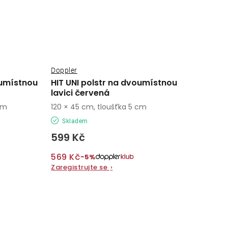
Doppler
oumístnou
HIT UNI polstr na dvoumístnou
lavici červená
cm
120 × 45 cm, tloušťka 5 cm
Skladem
599 Kč
569 Kč
−5%
Zaregistrujte se
›