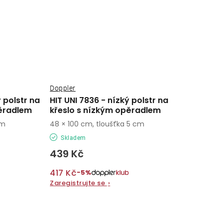
Doppler
 polstr na
HIT UNI 7836 - nízký polstr na
ěradlem
křeslo s nízkým opěradlem
cm
48 × 100 cm, tloušťka 5 cm
Skladem
439 Kč
417 Kč
−5%
Zaregistrujte se
›