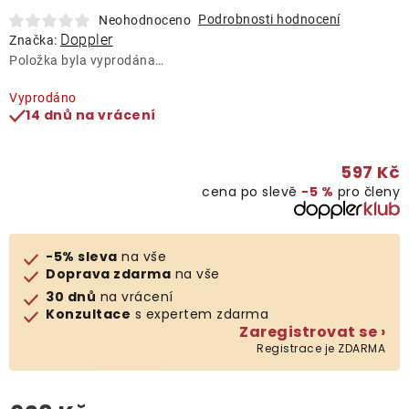
Lehátka
Podrobnosti hodnocení
Neohodnoceno
Doppler
Značka:
Položka byla vyprodána…
Doplňky
Vyprodáno
14 dnů na vrácení
Deštníky
597 Kč
Gastro produkty
cena po slevě
−5 %
pro členy
Kolekce
-5% sleva
na vše
Doprava zdarma
na vše
Prodávané značky
30 dnů
na vrácení
Konzultace
s expertem zdarma
Zaregistrovat se ›
Klub výhod
Registrace je ZDARMA
Naše katalogy