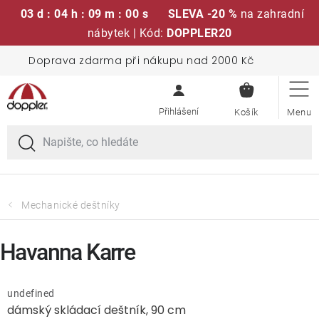
03 d : 04 h : 09 m : 00 s
SLEVA -20 %
na zahradní
nábytek | Kód:
DOPPLER20
Přejít
Doprava zdarma při nákupu nad 2000 Kč
Sedací soupravy
na
NÁKUPN
obsah
KOŠÍK
Slunečníky
Křesla a židle
Polstry a sedáky
Mechanické deštníky
Stoly
Havanna Karre
Lavice a houpačky
undefined
dámský skládací deštník, 90 cm