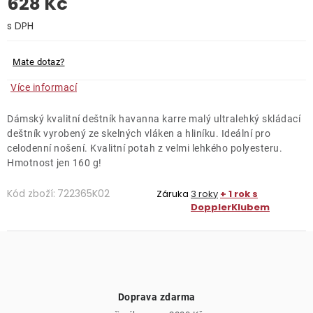
628 Kč
O nás
Měrná cena:
Kontakty
Mate dotaz?
Více informací
Dámský kvalitní deštník havanna karre malý ultralehký skládací
deštník vyrobený ze skelných vláken a hliníku. Ideální pro
celodenní nošení. Kvalitní potah z velmi lehkého polyesteru.
Hmotnost jen 160 g!
Kód zboží:
722365K02
Záruka
3 roky
+ 1 rok s
DopplerKlubem
Doprava zdarma