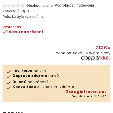
Lehátka
Podrobnosti hodnocení
Neohodnoceno
Knirps
Značka:
Položka byla vyprodána…
Doplňky
Vyprodáno
14 dnů na vrácení
Deštníky
712 Kč
Gastro produkty
cena po slevě
−5 %
pro členy
Kolekce
-5% sleva
na vše
Doprava zdarma
na vše
Prodávané značky
30 dnů
na vrácení
Konzultace
s expertem zdarma
Zaregistrovat se ›
Klub výhod
Registrace je ZDARMA
Naše katalogy