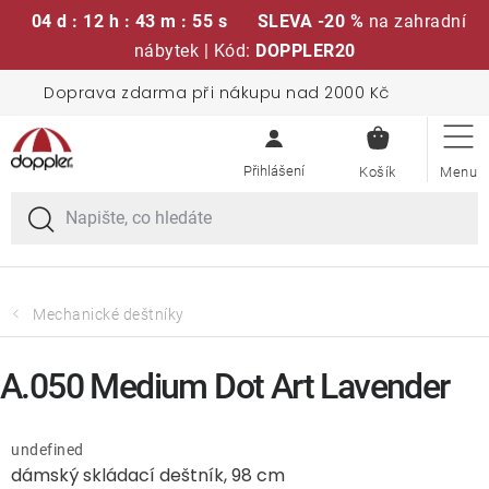
04 d : 12 h : 43 m : 55 s
SLEVA -20 %
na zahradní
nábytek | Kód:
DOPPLER20
Přejít
Doprava zdarma při nákupu nad 2000 Kč
Sedací soupravy
na
NÁKUPN
obsah
KOŠÍK
Slunečníky
Křesla a židle
Polstry a sedáky
Mechanické deštníky
Stoly
A.050 Medium Dot Art Lavender
Lavice a houpačky
undefined
dámský skládací deštník, 98 cm