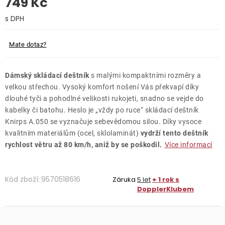
749 Kč
O nás
Měrná cena:
Kontakty
Mate dotaz?
Dámský skládací deštník
s malými kompaktními rozměry a
velkou střechou. Vysoký komfort nošení Vás překvapí díky
dlouhé tyči a pohodlné velikosti rukojeti, snadno se vejde do
kabelky či batohu. Heslo je „vždy po ruce“ skládací deštník
Knirps A.050 se vyznačuje sebevědomou silou. Díky vysoce
kvalitním materiálům (ocel, sklolaminát)
vydrží tento deštník
rychlost větru až 80 km/h, aniž by se poškodil.
Více informací
Kód zboží:
9570518616
Záruka
5 let
+ 1 rok s
DopplerKlubem