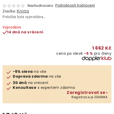
Lehátka
Podrobnosti hodnocení
Neohodnoceno
Knirps
Značka:
Položka byla vyprodána…
Doplňky
Vyprodáno
14 dnů na vrácení
Deštníky
1 662 Kč
Gastro produkty
cena po slevě
−5 %
pro členy
Kolekce
-5% sleva
na vše
Doprava zdarma
na vše
Prodávané značky
30 dnů
na vrácení
Konzultace
s expertem zdarma
Zaregistrovat se ›
Klub výhod
Registrace je ZDARMA
Naše katalogy