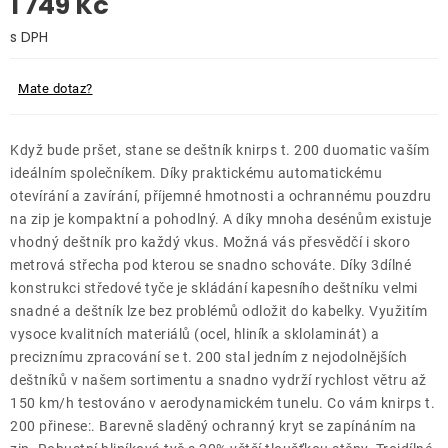
1 749 Kč
O nás
Měrná cena:
Kontakty
Mate dotaz?
Když bude pršet, stane se deštník knirps t. 200 duomatic vaším
ideálním společníkem. Díky praktickému automatickému
otevírání a zavírání, příjemné hmotnosti a ochrannému pouzdru
na zip je kompaktní a pohodlný. A díky mnoha desénům existuje
vhodný deštník pro každý vkus. Možná vás přesvědčí i skoro
metrová střecha pod kterou se snadno schováte. Díky 3dílné
konstrukci středové tyče je skládání kapesního deštníku velmi
snadné a deštník lze bez problémů odložit do kabelky. Využitím
vysoce kvalitních materiálů (ocel, hliník a sklolaminát) a
preciznímu zpracování se t. 200 stal jedním z nejodolnějších
deštníků v našem sortimentu a snadno vydrží rychlost větru až
150 km/h testováno v aerodynamickém tunelu. Co vám knirps t.
200 přinese:. Barevně sladěný ochranný kryt se zapínáním na