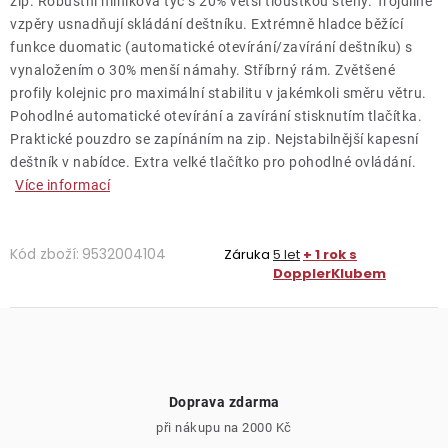
zip. Robustní hliníková tyč s 20% větší tloušťkou stěny. Trojdílné
vzpěry usnadňují skládání deštníku. Extrémně hladce běžící
funkce duomatic (automatické otevírání/zavírání deštníku) s
vynaložením o 30% menší námahy. Stříbrný rám. Zvětšené
profily kolejnic pro maximální stabilitu v jakémkoli směru větru.
Pohodlné automatické otevírání a zavírání stisknutím tlačítka.
Praktické pouzdro se zapínáním na zip. Nejstabilnější kapesní
deštník v nabídce. Extra velké tlačítko pro pohodlné ovládání.
Více informací
Kód zboží:
9532004104
Záruka
5 let
+ 1 rok s
DopplerKlubem
Doprava zdarma
při nákupu na 2000 Kč