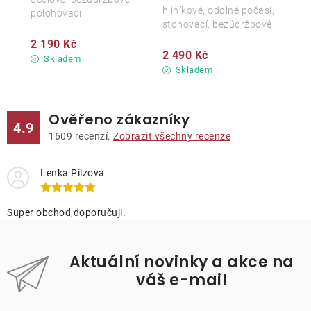
hliníkové, odolné počasí,
polohovací
stohovací, bezúdržbové
2 190 Kč
2 490 Kč
Skladem
Skladem
Ověřeno zákazníky
4.9
1609
recenzí.
Zobrazit všechny recenze
Lenka Pilzova
Super obchod,doporučuji.
Aktuální novinky a akce na
váš e-mail