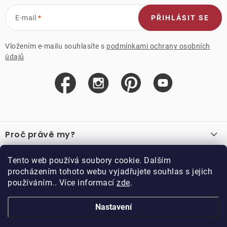
E-mail
PŘIHLÁSIT SE
Vložením e-mailu souhlasíte s
podmínkami ochrany osobních
údajů
Z
á
Proč právě my?
p
a
O nás
Důležité odkazy
Tento web používá soubory cookie. Dalším
Recenze
t
procházením tohoto webu vyjadřujete souhlas s jejich
Velkoobchod
í
používáním.. Více informací
zde
.
O nákupu
Vzorková prodejna
Vrácení a reklamace
Kontakty
Nastavení
Kontakty
Obchodní podmínky
Kariéra