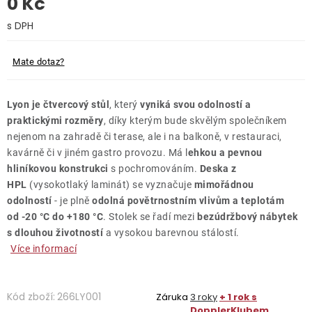
0 Kč
O nás
Měrná cena:
Kontakty
Mate dotaz?
Lyon je čtvercový stůl
, který
vyniká svou odolností a
praktickými rozměry
, díky kterým bude skvělým společníkem
nejenom na zahradě či terase, ale i na balkoně, v restauraci,
kavárně či v jiném gastro provozu. Má l
ehkou a pevnou
hliníkovou konstrukci
s pochromováním.
Deska z
HPL
(vysokotlaký laminát) se vyznačuje
mimořádnou
odolností
- je plně
odolná povětrnostním vlivům a teplotám
od -20 °C do +180 °C
. Stolek se řadí mezi
bezúdržbový nábytek
s dlouhou životností
a vysokou barevnou stálostí.
Více informací
Kód zboží:
266LY001
Záruka
3 roky
+ 1 rok s
DopplerKlubem