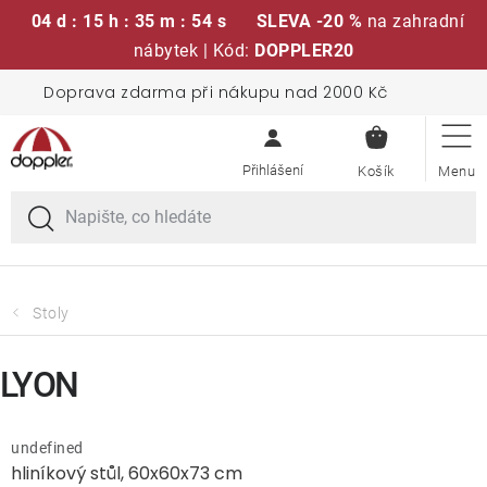
04 d : 15 h : 35 m : 53 s
SLEVA -20 %
na zahradní
nábytek | Kód:
DOPPLER20
Přejít
Doprava zdarma při nákupu nad 2000 Kč
Sedací soupravy
na
NÁKUPN
obsah
KOŠÍK
Slunečníky
Křesla a židle
Polstry a sedáky
Stoly
Stoly
LYON
Lavice a houpačky
undefined
hliníkový stůl, 60x60x73 cm