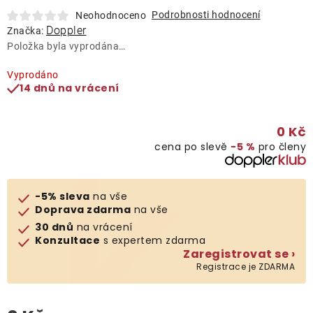
Lehátka
Podrobnosti hodnocení
Neohodnoceno
Doppler
Značka:
Položka byla vyprodána…
Doplňky
Vyprodáno
14 dnů na vrácení
Deštníky
0 Kč
Gastro produkty
cena po slevě
−5 %
pro členy
Kolekce
-5% sleva
na vše
Doprava zdarma
na vše
Prodávané značky
30 dnů
na vrácení
Konzultace
s expertem zdarma
Zaregistrovat se ›
Klub výhod
Registrace je ZDARMA
Naše katalogy