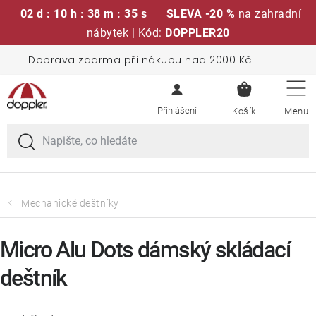
02 d : 10 h : 38 m : 35 s
SLEVA -20 %
na zahradní
nábytek | Kód:
DOPPLER20
Přejít
Doprava zdarma při nákupu nad 2000 Kč
Sedací soupravy
na
NÁKUPN
obsah
KOŠÍK
Slunečníky
Křesla a židle
Polstry a sedáky
Mechanické deštníky
Stoly
Micro Alu Dots dámský skládací
deštník
Lavice a houpačky