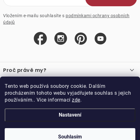
Vložením e-mailu souhlasíte s
podmínkami ochrany osobních
údajů
Z
á
Proč právě my?
p
a
O nás
Důležité odkazy
Tento web používá soubory cookie. Dalším
Recenze
t
procházením tohoto webu vyjadřujete souhlas s jejich
Velkoobchod
í
používáním.. Více informací
zde
.
O nákupu
Vzorková prodejna
Vrácení a reklamace
Kontakty
Nastavení
Kontakty
Obchodní podmínky
Kariéra
Podmínky věrnostního programu
Blog
Doppler CZ spol. s.r.o.,
Doppler klub
Trocnovská 70, 374 01
Souhlasím
Copyright 2026
DOPPLER CZ spol. s r.o.
. Všechna práva vyhrazena.