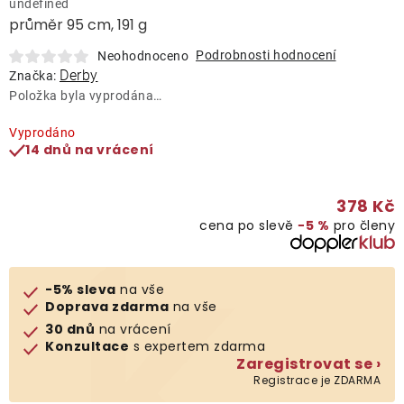
undefined
Lehátka
průměr 95 cm, 191 g
Podrobnosti hodnocení
Neohodnoceno
Doplňky
Derby
Značka:
Položka byla vyprodána…
Deštníky
Vyprodáno
14 dnů na vrácení
Gastro produkty
378 Kč
cena po slevě
−5 %
pro členy
Kolekce
Prodávané značky
-5% sleva
na vše
Doprava zdarma
na vše
30 dnů
na vrácení
Klub výhod
Konzultace
s expertem zdarma
Zaregistrovat se ›
Registrace je ZDARMA
Naše katalogy