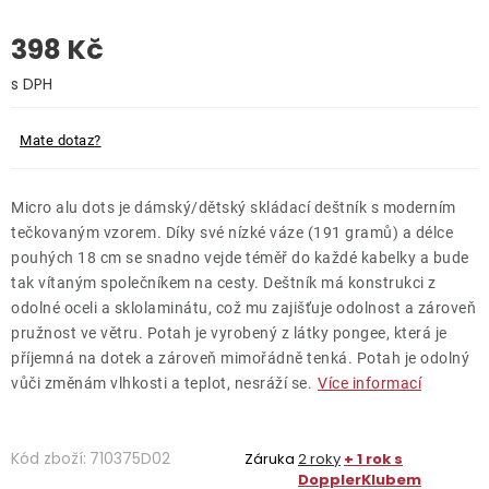
398 Kč
O nás
Kontakty
Měrná cena:
Mate dotaz?
Micro alu dots je dámský/dětský skládací deštník s moderním
tečkovaným vzorem. Díky své nízké váze (191 gramů) a délce
pouhých 18 cm se snadno vejde téměř do každé kabelky a bude
tak vítaným společníkem na cesty. Deštník má konstrukci z
odolné oceli a sklolaminátu, což mu zajišťuje odolnost a zároveň
pružnost ve větru. Potah je vyrobený z látky pongee, která je
příjemná na dotek a zároveň mimořádně tenká. Potah je odolný
vůči změnám vlhkosti a teplot, nesráží se.
Více informací
Kód zboží:
710375D02
Záruka
2 roky
+ 1 rok s
DopplerKlubem