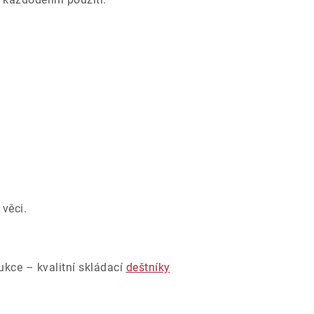
 věci.
rukce – kvalitní skládací
deštníky