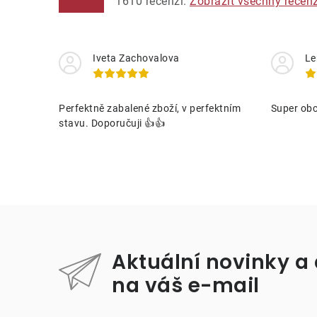
1610
recenzí.
Zobrazit všechny recen
Iveta Zachovalova
Le
Perfektně zabalené zboží, v perfektním
Super obc
stavu. Doporučuji 👍👍
Aktuální novinky a
na váš e-mail