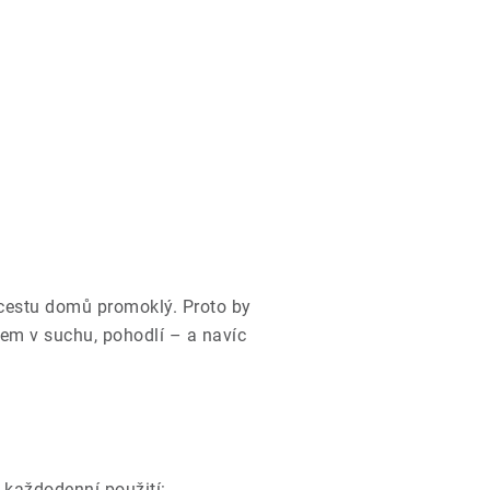
cestu domů promoklý. Proto by
em v suchu, pohodlí – a navíc
 každodenní použití: