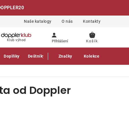
DOPPLER20
Naše katalogy
O nás
Kontakty
NÁKUPNÍ
Klub výhod
Přihlášení
KOŠÍK
Doplňky
Deštníky
Gastro produkty
Značky
Kolekce
ota od Doppler