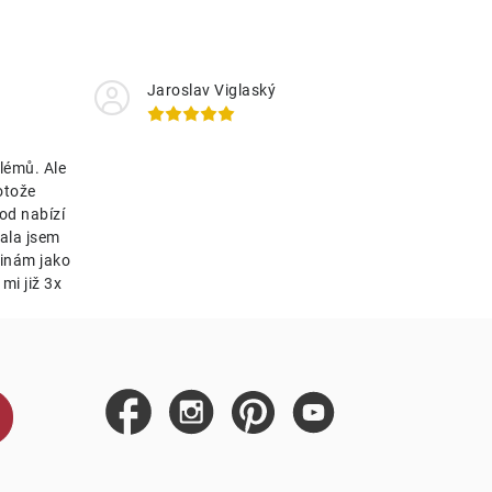
Jaroslav Viglaský
lémů. Ale
otože
od nabízí
ala jsem
tinám jako
mi již 3x