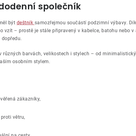
dodenní společník
měl být
deštník
samozřejmou součástí podzimní výbavy. Dí
o vzít – prostě je stále připravený v kabelce, batohu nebo v a
i dopředu.
v různých barvách, velikostech i stylech – od minimalistick
 vaším osobním stylem.
ověřená zákazníky,
proti větru,
ální na cesty,