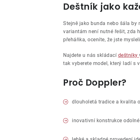
Deštník
jako kaž
Stejně jako bunda nebo šála by 
variantám není nutné řešit, zda h
přeháňka, oceníte, že jste myslel
N
ajdete u nás skládací
deštníky
tak vyberete model, který ladí s
Proč Doppler?
dlouholetá tradice a kvalita 
inovativní konstrukce odolné 
lehké a skladné provedení ide