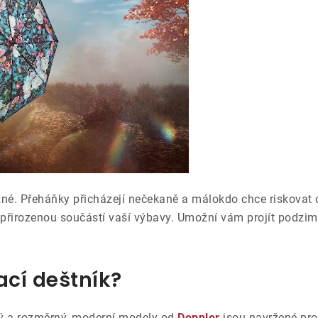
é. Přeháňky přicházejí nečekaně a málokdo chce riskovat 
přirozenou součástí vaší výbavy. Umožní vám projít podzim
dací
deštník
?
ý a rozměrný, moderní modely od
Doppler
jsou navržené pro