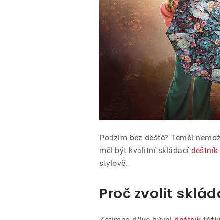
Podzim bez deště? Téměř nemožn
měl být kvalitní skládací
deštník
stylově.
Proč zvolit sklá
Zatímco dříve býval
deštník
těžk