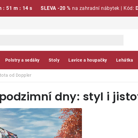
h : 51 m : 13 s
SLEVA -20 %
na zahradní nábytek | Kód:
Polstry a sedáky
Stoly
Lavice a houpačky
Lehátka
stota od Doppler
podzimní dny: styl i jist