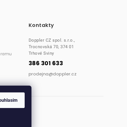
Kontakty
Doppler CZ spol. s.r.o.,
Trocnovská 70, 374 01
Trhové Sviny
gramu
386 301 633
prodejna@doppler.cz
ouhlasím