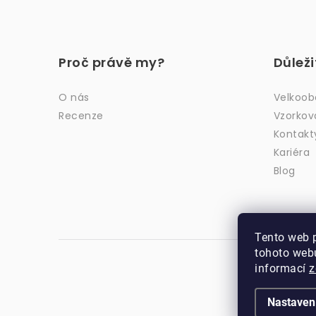
Z
á
Proč právě my?
Důlež
p
a
O nás
Velkoo
Recenze
Vzorkov
t
Kontakt
í
Kariéra
Blog
Tento web 
tohoto webu
informací
z
Nastaven