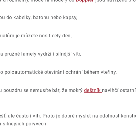
u do kabelky, batohu nebo kapsy,
álům je můžete nosit celý den,
 pružné lamely vydrží i silnější vítr,
 poloautomatické otevírání ochrání během vteřiny,
 pouzdru se nemusíte bát, že mokrý
deštník
navlhčí ostatní
ť, ale často i vítr. Proto je dobré myslet na odolnost konst
i silnějších poryvech.