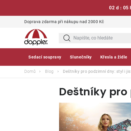
02 d : 05 
Přejít
Doprava zdarma při nákupu nad 2000 Kč
na
obsah
Sedací soupravy
Slunečníky
Křesla a židle
Domů
Blog
Deštníky pro podzimní dny: styl i ji
Deštníky pro 