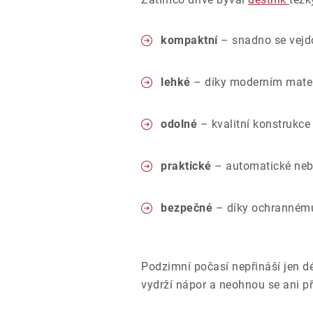
kompaktní
– snadno se vejdo
lehké
– díky moderním materi
odolné
– kvalitní konstrukce a
praktické
– automatické nebo
bezpečné
– díky ochrannému
Podzimní počasí nepřináší jen déš
vydrží nápor a neohnou se ani př