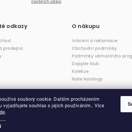
osobních údajů
ité odkazy
O nákupu
bchod
Vrácení a reklamace
á prodejna
Obchodní podmínky
y
Podmínky věrnostního pro
Doppler klub
Kolekce
Naše katalogy
používá soubory cookie. Dalším procházením
S
 vyjadřujete souhlas s jejich používáním.. Více
de
.
Copyright 2026
DOPPLER CZ spol. s r.o.
. Všechna práva vyhrazena.
Vytvořil Shoptet
Upravil ROIMARK
í