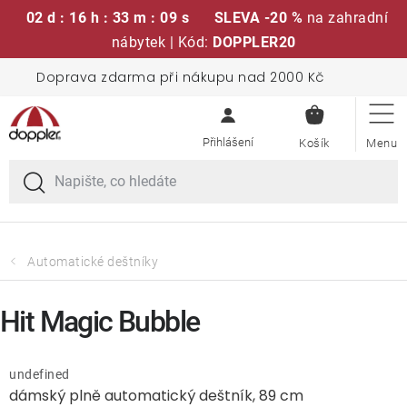
02 d : 16 h : 33 m : 09 s
SLEVA -20 %
na zahradní
nábytek | Kód:
DOPPLER20
Přejít
Doprava zdarma při nákupu nad 2000 Kč
Sedací soupravy
na
NÁKUPN
obsah
KOŠÍK
Slunečníky
Křesla a židle
Polstry a sedáky
Automatické deštníky
Stoly
Hit Magic Bubble
Lavice a houpačky
undefined
dámský plně automatický deštník, 89 cm