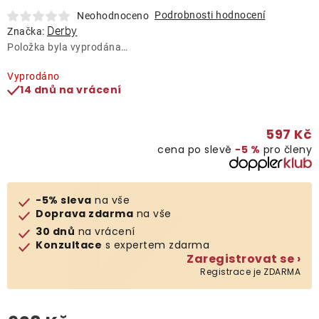
Lehátka
Podrobnosti hodnocení
Neohodnoceno
Derby
Značka:
Položka byla vyprodána…
Doplňky
Vyprodáno
14 dnů na vrácení
Deštníky
597 Kč
Gastro produkty
cena po slevě
−5 %
pro členy
Kolekce
-5% sleva
na vše
Doprava zdarma
na vše
Prodávané značky
30 dnů
na vrácení
Konzultace
s expertem zdarma
Zaregistrovat se ›
Klub výhod
Registrace je ZDARMA
Naše katalogy