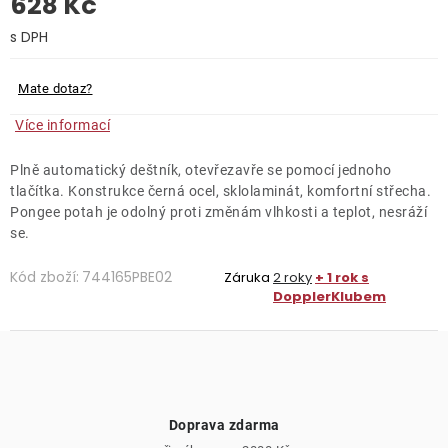
628 Kč
O nás
Měrná cena:
Kontakty
Mate dotaz?
Více informací
Plně automatický deštník, otevřezavře se pomocí jednoho
tlačítka. Konstrukce černá ocel, sklolaminát, komfortní střecha.
Pongee potah je odolný proti změnám vlhkosti a teplot, nesráží
se.
Kód zboží:
744165PBE02
Záruka
2 roky
+ 1 rok s
DopplerKlubem
Doprava zdarma