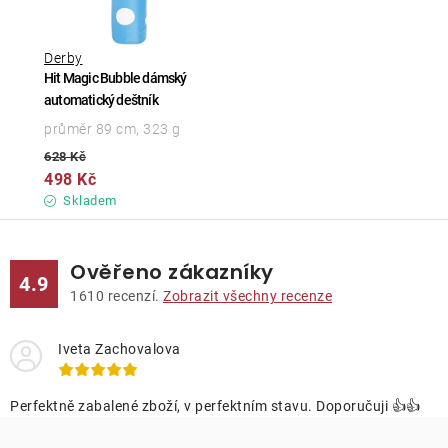
Derby
Hit Magic Bubble dámský
automatický deštník
průměr 89 cm, 323 g
628 Kč
498 Kč
Skladem
Ověřeno zákazníky
4.9
1610
recenzí.
Zobrazit všechny recenze
Iveta Zachovalova
Perfektně zabalené zboží, v perfektním stavu. Doporučuji 👍👍