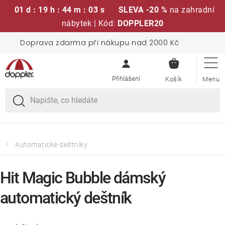
01 d : 19 h : 44 m : 03 s
SLEVA -20 %
na zahradní
nábytek | Kód:
DOPPLER20
Přejít
Doprava zdarma při nákupu nad 2000 Kč
Sedací soupravy
na
NÁKUPN
obsah
KOŠÍK
Slunečníky
Křesla a židle
Polstry a sedáky
Automatické deštníky
Stoly
Hit Magic Bubble dámský
automatický deštník
Lavice a houpačky