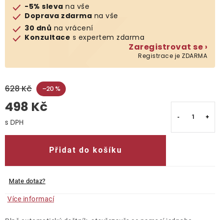
-5% sleva
na vše
Doprava zdarma
na vše
O nás
30 dnů
na vrácení
Konzultace
s expertem zdarma
Kontakty
Zaregistrovat se ›
Registrace je ZDARMA
628 Kč
–20 %
498 Kč
Měrná cena:
Přidat do košíku
Mate dotaz?
Více informací