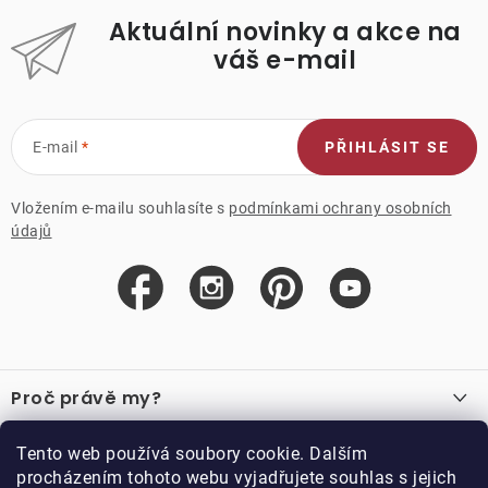
Aktuální novinky a akce na
váš e-mail
E-mail
PŘIHLÁSIT SE
Vložením e-mailu souhlasíte s
podmínkami ochrany osobních
údajů
Z
á
Proč právě my?
p
a
O nás
Důležité odkazy
Tento web používá soubory cookie. Dalším
Recenze
t
procházením tohoto webu vyjadřujete souhlas s jejich