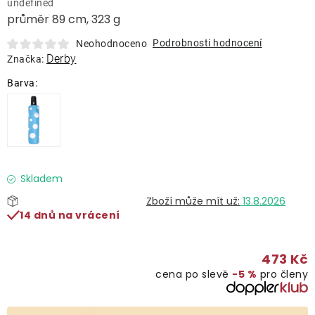
undefined
Lehátka
průměr 89 cm, 323 g
Podrobnosti hodnocení
Neohodnoceno
Doplňky
Derby
Značka:
Deštníky
Gastro produkty
Kolekce
Skladem
13.8.2026
14 dnů na vrácení
Prodávané značky
473 Kč
Klub výhod
cena po slevě
−5 %
pro členy
Naše katalogy