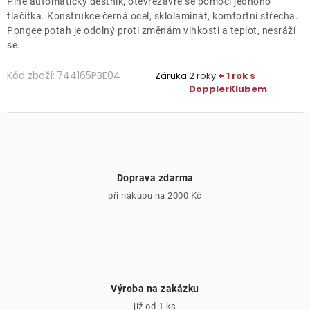
Plně automatický deštník, otevřezavře se pomocí jednoho
tlačítka. Konstrukce černá ocel, sklolaminát, komfortní střecha.
Pongee potah je odolný proti změnám vlhkosti a teplot, nesráží
se.
Kód zboží:
744165PBE04
Záruka
2 roky
+ 1 rok s
DopplerKlubem
Doprava zdarma
při nákupu na 2000 Kč
Výroba na zakázku
již od 1 ks