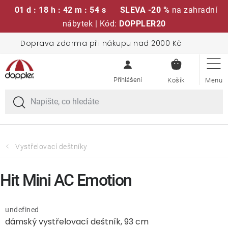
01 d : 18 h : 42 m : 54 s
SLEVA -20 %
na zahradní
nábytek | Kód:
DOPPLER20
Přejít
Doprava zdarma při nákupu nad 2000 Kč
Sedací soupravy
na
NÁKUPN
obsah
KOŠÍK
Slunečníky
Křesla a židle
Polstry a sedáky
Vystřelovací deštníky
Stoly
Hit Mini AC Emotion
Lavice a houpačky
undefined
dámský vystřelovací deštník, 93 cm