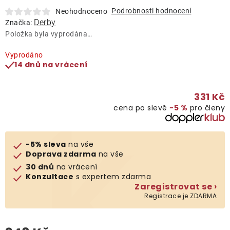
Lehátka
Podrobnosti hodnocení
Neohodnoceno
Derby
Značka:
Položka byla vyprodána…
Doplňky
Vyprodáno
14 dnů na vrácení
Deštníky
331 Kč
Gastro produkty
cena po slevě
−5 %
pro členy
Kolekce
-5% sleva
na vše
Doprava zdarma
na vše
Prodávané značky
30 dnů
na vrácení
Konzultace
s expertem zdarma
Zaregistrovat se ›
Klub výhod
Registrace je ZDARMA
Naše katalogy