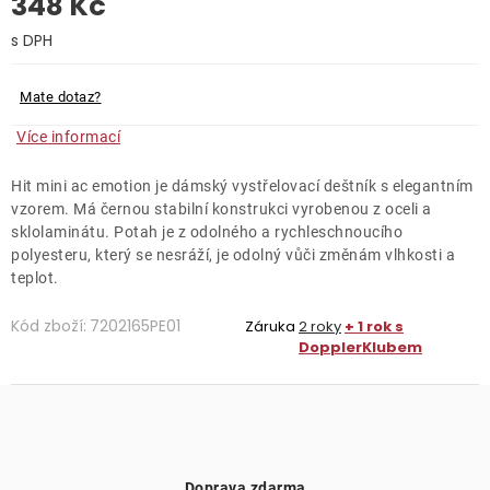
348 Kč
O nás
Měrná cena:
Kontakty
Mate dotaz?
Více informací
Hit mini ac emotion je dámský vystřelovací deštník s elegantním
vzorem. Má černou stabilní konstrukci vyrobenou z oceli a
sklolaminátu. Potah je z odolného a rychleschnoucího
polyesteru, který se nesráží, je odolný vůči změnám vlhkosti a
teplot.
Kód zboží:
7202165PE01
Záruka
2 roky
+ 1 rok s
DopplerKlubem
Doprava zdarma