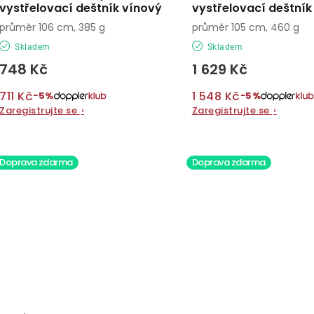
vystřelovací deštník vínový
vystřelovací deštník
průměr 106 cm, 385 g
průměr 105 cm, 460 g
Skladem
Skladem
748 Kč
1 629 Kč
711 Kč
1 548 Kč
−5%
−5%
Zaregistrujte se
›
Zaregistrujte se
›
Doprava zdarma
Doprava zdarma