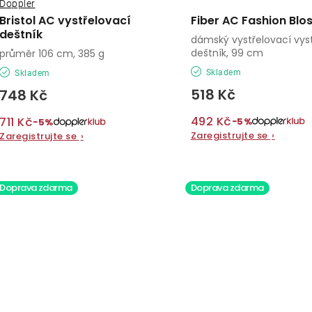
Doppler
Bristol AC vystřelovací
Fiber AC Fashion Bl
deštník
dámský vystřelovací vys
deštník, 99 cm
průměr 106 cm, 385 g
Skladem
Skladem
518 Kč
748 Kč
492 Kč
711 Kč
−5%
−5%
Zaregistrujte se
›
Zaregistrujte se
›
Doprava zdarma
Doprava zdarma