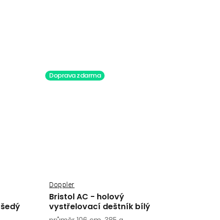
Doprava zdarma
Doppler
Bristol AC - holový
 šedý
vystřelovací deštník bílý
průměr 106 cm, 385 g