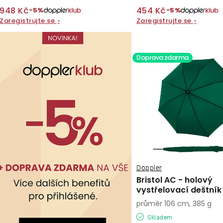
t
ů
948 Kč
454 Kč
−5%
−5%
ů
Zaregistrujte se
›
Zaregistrujte se
›
Doprava zdarma
Doppler
Bristol AC - holový
vystřelovací deštník
průměr 106 cm, 385 g
Skladem