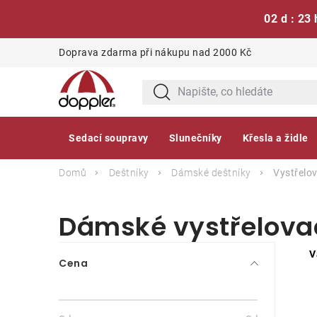
02 d : 23 
Přejít
Doprava zdarma při nákupu nad 2000 Kč
na
obsah
Sedací soupravy
Slunečníky
Křesla a židle
Domů
Deštníky
Dámské deštníky
Vystřelov
Dámské vystřelovac
P
V
Cena
o
s