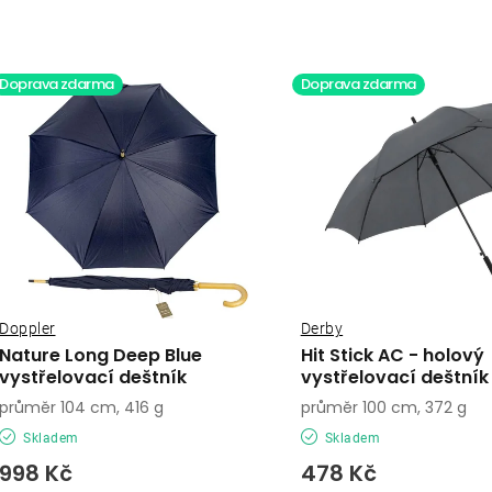
a
V
z
ý
Doprava zdarma
Doprava zdarma
e
p
n
í
s
p
p
r
r
o
o
Doppler
Derby
d
Nature Long Deep Blue
Hit Stick AC - holový
d
vystřelovací deštník
vystřelovací deštník
u
průměr 104 cm, 416 g
průměr 100 cm, 372 g
u
k
Skladem
Skladem
k
t
998 Kč
478 Kč