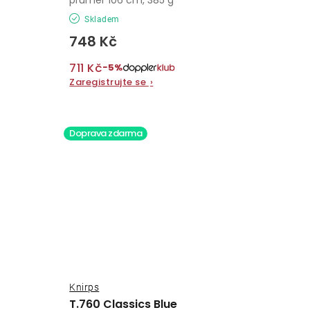
Skladem
748 Kč
711 Kč
−5%
Zaregistrujte se
›
Doprava zdarma
Knirps
T.760 Classics Blue